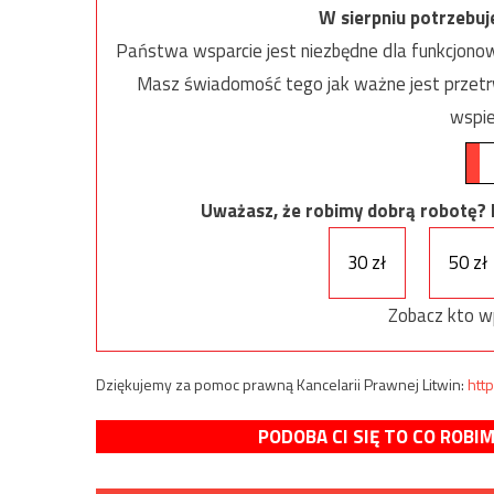
W sierpniu potrzebu
Państwa wsparcie jest niezbędne dla funkcjonow
Masz świadomość tego jak ważne jest przetrw
wspie
Uważasz, że robimy dobrą robotę? Ni
30 zł
50 zł
Zobacz kto w
Dziękujemy za pomoc prawną Kancelarii Prawnej Litwin:
http
PODOBA CI SIĘ TO CO ROBI