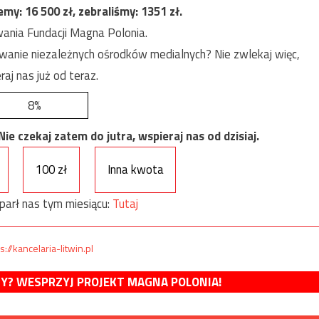
jemy:
16 500
zł, zebraliśmy:
1351
zł.
ania Fundacji Magna Polonia.
anie niezależnych ośrodków medialnych? Nie zwlekaj więc,
raj nas już od teraz.
8%
e czekaj zatem do jutra, wspieraj nas od dzisiaj.
100 zł
Inna kwota
parł nas tym miesiącu:
Tutaj
s://kancelaria-litwin.pl
MY? WESPRZYJ PROJEKT MAGNA POLONIA!