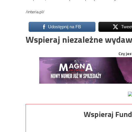
/interia.pl/
Udostępnij na FB
Twee
Wspieraj niezależne wydaw
Czy jes
Wspieraj Fund