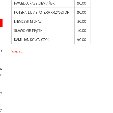
PAWEŁ ŁUKASZ ZIEMIAŃSKI
50,00
POTERA LIDIA i POTERA KRZYSZTOF
50,00
NIEMCZYK MICHAŁ
20,00
SŁAWOMIR PIĄTEK
10,00
KAMIL JAN KOWALCZYK
50,00
mi
 o
Więcej...
az
ci
y.
go