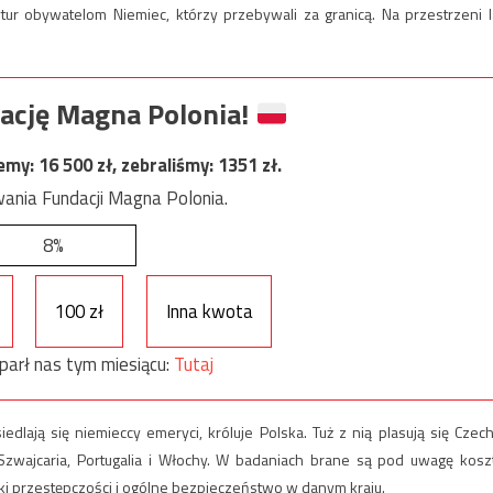
ur obywatelom Niemiec, którzy przebywali za granicą. Na przestrzeni l
ację Magna Polonia!
jemy:
16 500
zł, zebraliśmy:
1351
zł.
ania Fundacji Magna Polonia.
8%
100 zł
Inna kwota
parł nas tym miesiącu:
Tutaj
dlają się niemieccy emeryci, króluje Polska. Tuż z nią plasują się Czech
 Szwajcaria, Portugalia i Włochy. W badaniach brane są pod uwagę kosz
ki przestępczości i ogólne bezpieczeństwo w danym kraju.