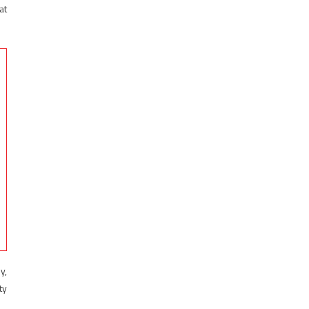
at
y,
ty