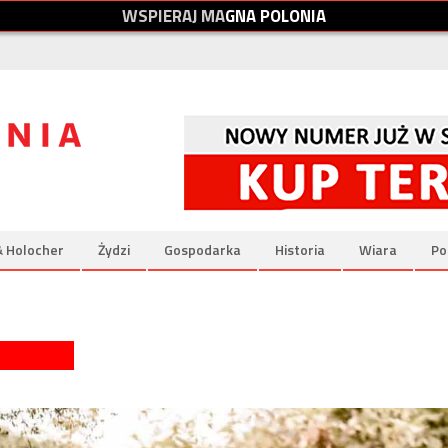
W
S
P
I
E
R
A
J
M
A
G
N
A
P
O
L
O
N
I
A
& Holocher
Żydzi
Gospodarka
Historia
Wiara
Po