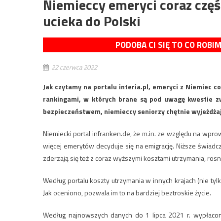
Niemieccy emeryci coraz częśc
ucieka do Polski
PODOBA CI SIĘ TO CO ROBI
22 czerwca 2022
Jak czytamy na portalu interia.pl, emeryci z Niemiec c
rankingami, w których brane są pod uwagę kwestie zw
bezpieczeństwem, niemieccy seniorzy chętnie wyjeżdżają 
Niemiecki portal infranken.de, że m.in. ze względu na w
więcej emerytów decyduje się na emigrację. Niższe świadcz
zderzają się też z coraz wyższymi kosztami utrzymania, rosną
Według portalu koszty utrzymania w innych krajach (nie tyl
Jak oceniono, pozwala im to na bardziej beztroskie życie.
Według najnowszych danych do 1 lipca 2021 r. wypłacon