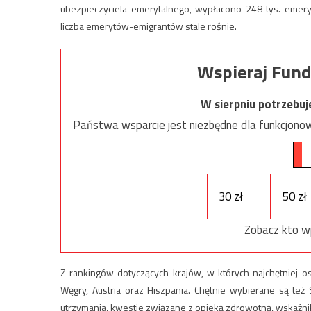
ubezpieczyciela emerytalnego, wypłacono 248 tys. emeryt
liczba emerytów-emigrantów stale rośnie.
Wspieraj Fund
W sierpniu potrzebu
Państwa wsparcie jest niezbędne dla funkcjonow
30 zł
50 zł
Zobacz kto w
Z rankingów dotyczących krajów, w których najchętniej osie
Węgry, Austria oraz Hiszpania. Chętnie wybierane są też
utrzymania, kwestie związane z opieką zdrowotną, wskaźni