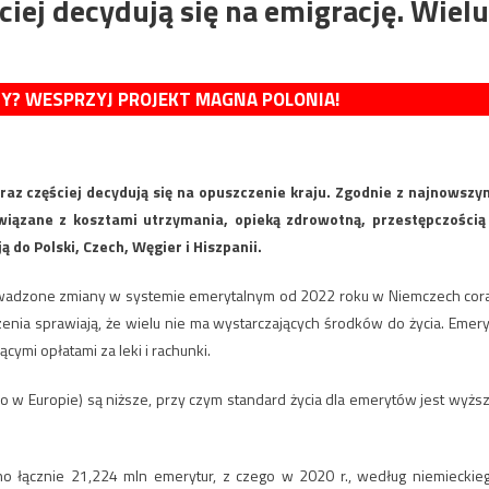
iej decydują się na emigrację. Wielu
MY? WESPRZYJ PROJEKT MAGNA POLONIA!
oraz częściej decydują się na opuszczenie kraju. Zgodnie z najnowszy
iązane z kosztami utrzymania, opieką zdrowotną, przestępczością
do Polski, Czech, Węgier i Hiszpanii.
prowadzone zmiany w systemie emerytalnym od 2022 roku w Niemczech cor
enia sprawiają, że wielu nie ma wystarczających środków do życia. Emery
cymi opłatami za leki i rachunki.
ko w Europie) są niższe, przy czym standard życia dla emerytów jest wyższ
o łącznie 21,224 mln emerytur, z czego w 2020 r., według niemieckie