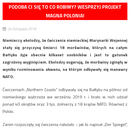
PODOBA CI SIĘ TO CO ROBIMY? WESPRZYJ PROJEKT
MAGNA POLONIA!
24 listopada 2019
Niemieccy ekolodzy, że ćwiczenia niemieckiej Marynarki Wojennej
stały się przyczyną śmierci 18 morświnów, których na całym
Bałtyku żyje obecnie kilkaset osobników i jest to gatunek
zagrożony wyginięciem. Ekolodzy sugerują, że morświny zginęły w
wyniku rozminowania akwenu, na którym odbywały się manewry
NATO.
Ćwiczeniach „Northern Coasts” odbywały się na Bałtyku na północ od
niemieckiego wybrzeża we wrześniu 2019 r. i brało w nich udział
ponad 40 okrętów oraz 3 tys. żołnierzy z 18 krajów NATO. Również z
Polski.
Zanim rozpoczęły się ćwiczenia należało – jak to napisał „Der Spiegel”,