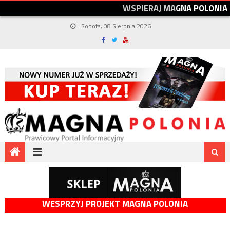
W
S
P
I
E
R
A
J
M
A
G
N
A
P
O
L
O
N
I
A
Sobota, 08 Sierpnia 2026
WESPRZYJ PROJEKT MAGNA POLONIA