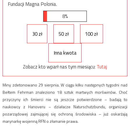
Fundacji Magna Polonia.
8%
30 zł
50 zł
100 zł
Inna kwota
Zobacz kto wparł nas tym miesiącu:
Tutaj
Miny zdetonowano 29 sierpnia. W ciągu kilku następnych tygodni nad
Bełtem Fehrman znaleziono 18 sztuk martwych morświnów. Choć
przyczyny ich śmierci nie są jeszcze potwierdzone – badają to
naukowcy z Hanoveru – działacze Naturschutzbundu, organizacji
pozarządowej zajmującej się ochroną środowiska – już oskarżają
marynarkę wojenną RFN o złamanie prawa.