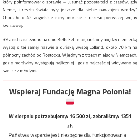
który poinformował o sprawie – „usunąć pozostałości z czasów, gdy
Niemcy i reszta świata były jeszcze dla siebie nawzajem wrodzy”.
Chodziło o 42 angielskie miny morskie z okresu pierwszej wojny
światowej.
39 z nich znaleziono na dnie Bełtu Fehrman, cieśniny między niemiecką
wyspą o tej samej nazwie a duńską wyspą Lolland, około 70 km na
północny zachód od Rostocku. W jednym z trzech miejsc w Niemczech,
gdzie morświny występują najliczniej i gdzie najczęściej widywane są
samice z młodymi.
Wspieraj Fundację Magna Polonia!
W sierpniu potrzebujemy:
16 500
zł, zebraliśmy:
1351
zł.
Państwa wsparcie jest niezbędne dla funkcjonowania