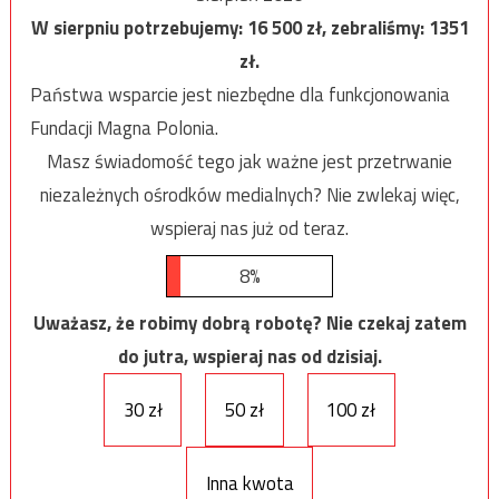
W sierpniu potrzebujemy:
16 500
zł, zebraliśmy:
1351
zł.
Państwa wsparcie jest niezbędne dla funkcjonowania
Fundacji Magna Polonia.
Masz świadomość tego jak ważne jest przetrwanie
niezależnych ośrodków medialnych? Nie zwlekaj więc,
wspieraj nas już od teraz.
8%
Uważasz, że robimy dobrą robotę? Nie czekaj zatem
do jutra, wspieraj nas od dzisiaj.
30 zł
50 zł
100 zł
Inna kwota