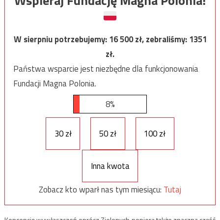
Wspieraj Fundację Magna Polonia!
W sierpniu potrzebujemy:
16 500
zł, zebraliśmy:
1351
zł.
Państwa wsparcie jest niezbędne dla funkcjonowania
Fundacji Magna Polonia.
8%
30 zł
50 zł
100 zł
Inna kwota
Zobacz kto wparł nas tym miesiącu:
Tutaj
Koncepcję wywłaszczeń oprócz Zielonych popiera także znaczna część