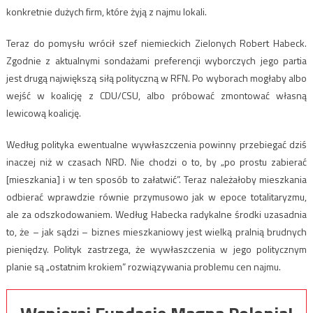
konkretnie dużych firm, które żyją z najmu lokali.
Teraz do pomysłu wrócił szef niemieckich Zielonych Robert Habeck.
Zgodnie z aktualnymi sondażami preferencji wyborczych jego partia
jest drugą największą siłą polityczną w RFN. Po wyborach mogłaby albo
wejść w koalicję z CDU/CSU, albo próbować zmontować własną
lewicową koalicję.
Według polityka ewentualne wywłaszczenia powinny przebiegać dziś
inaczej niż w czasach NRD. Nie chodzi o to, by „po prostu zabierać
[mieszkania] i w ten sposób to załatwić”. Teraz należałoby mieszkania
odbierać wprawdzie równie przymusowo jak w epoce totalitaryzmu,
ale za odszkodowaniem. Według Habecka radykalne środki uzasadnia
to, że – jak sądzi – biznes mieszkaniowy jest wielką pralnią brudnych
pieniędzy. Polityk zastrzega, że wywłaszczenia w jego politycznym
planie są „ostatnim krokiem” rozwiązywania problemu cen najmu.