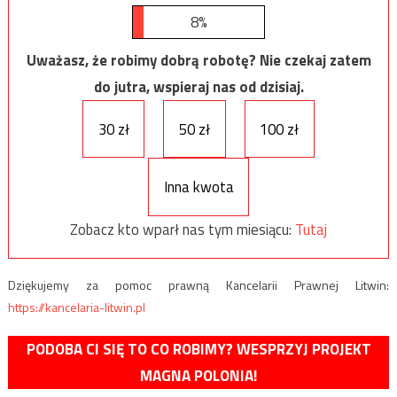
8%
Uważasz, że robimy dobrą robotę? Nie czekaj zatem
do jutra, wspieraj nas od dzisiaj.
30 zł
50 zł
100 zł
Inna kwota
Zobacz kto wparł nas tym miesiącu:
Tutaj
Dziękujemy za pomoc prawną Kancelarii Prawnej Litwin:
https://kancelaria-litwin.pl
PODOBA CI SIĘ TO CO ROBIMY? WESPRZYJ PROJEKT
MAGNA POLONIA!