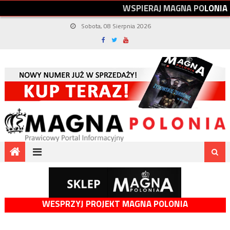
W
S
P
I
E
R
A
J
M
A
G
N
A
P
O
L
O
N
I
A
Sobota, 08 Sierpnia 2026
WESPRZYJ PROJEKT MAGNA POLONIA