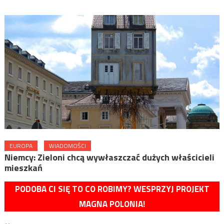
EUROPA
WIADOMOŚCI
Niemcy: Zieloni chcą wywłaszczać dużych właścicieli
mieszkań
PODOBA CI SIĘ TO CO ROBIMY? WESPRZYJ PROJEKT
MAGNA POLONIA!