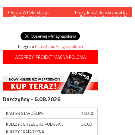
Nawigacja
Rosja: W Petersburgu
Prezydent Zełenski chciał by
Ukraina została przyjęta do
zablokowano strony
„Trójmorza”
wpisu
internetowe organizacji LGBT
za propagowanie „wartości
antyrodzinnych”
Telegram
https://t.me/magnapolonia
WESPRZYJ PROJEKT MAGNA POLONIA
Darczyńcy - 6.08.2026
KACPER STAROŚCIAK
100,00
KULCZYK GRZEGORZ POLIŃSKA i
50,00
KULCZYK KATARZYNA