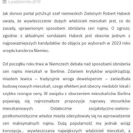
4 października 2019
Jak donosi portal pch24.pl szef niemieckich Zielonych Robert Habeck
uważa, że wywłaszczanie dużych właścicieli mieszkań jest, co do
zasady, uprawnionym sposobem obniżania cen najmu. O zgrozo,
zgodnie z aktualnymi sondażami Habeck jest obecnie jednym z
najpoważniejszych kandydatów do objęcia po wyborach w 2023 roku
urzędu kanclerza Niemiec.
Od początku roku trwa w Niemczech debata nad sposobami obniżenia
cen najmu mieszkań w Berlinie. Zdaniem krytyków współrządząc
miastem lewica – tradycyjnie wroga deweloperom – zaniedbała
budowę nowych mieszkań, czego efektem jest obecny niedobór lokali i
szybko rosnące ceny. W związku z oburzeniem mieszkańców Berlina
pojawiają się najrozmaitsze propozycje naprawy stosunków
mieszkaniowych. Ostatecznie socjalistyczno-zielono-
postkomunistyczne władze miasta zdecydowały się na wprowadzenie
cen maksymalnych najmu. Dużą popularność ma jednak wciąż
koncepcja… wywłaszczania największych właścicieli mieszkań, a