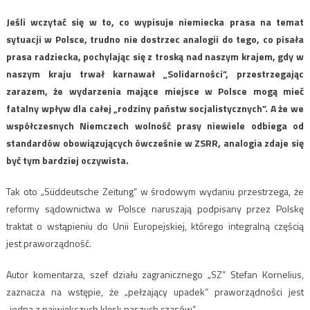
Jeśli wczytać się w to, co wypisuje niemiecka prasa na temat
sytuacji w Polsce, trudno nie dostrzec analogii do tego, co pisała
prasa radziecka, pochylając się z troską nad naszym krajem, gdy w
naszym kraju trwał karnawał „Solidarności”, przestrzegając
zarazem, że wydarzenia mające miejsce w Polsce mogą mieć
fatalny wpływ dla całej „rodziny państw socjalistycznych”. A że we
współczesnych Niemczech wolność prasy niewiele odbiega od
standardów obowiązujących ówcześnie w ZSRR, analogia zdaje się
być tym bardziej oczywista.
Tak oto „Süddeutsche Zeitung” w środowym wydaniu przestrzega, że
reformy sądownictwa w Polsce naruszają podpisany przez Polskę
traktat o wstąpieniu do Unii Europejskiej, którego integralną częścią
jest praworządność.
Autor komentarza, szef działu zagranicznego „SZ” Stefan Kornelius,
zaznacza na wstępie, że „pełzający upadek” praworządności jest
„jedną z największych klęsk naszych czasów”.