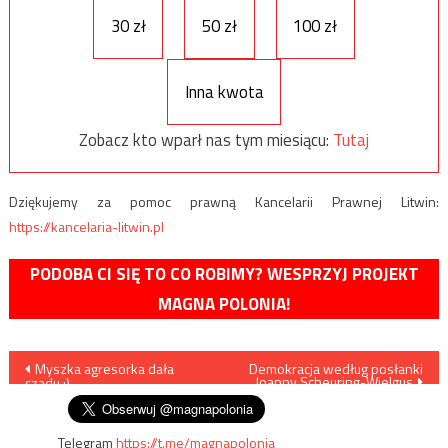
30 zł
50 zł
100 zł
Inna kwota
Zobacz kto wparł nas tym miesiącu:
Tutaj
Dziękujemy za pomoc prawną Kancelarii Prawnej Litwin:
https://kancelaria-litwin.pl
PODOBA CI SIĘ TO CO ROBIMY? WESPRZYJ PROJEKT
MAGNA POLONIA!
Nawigacja
Myszka agresorka dała
Demokracja według posłanki
Joanny Scheuring-Wielgus
czadu :)
wpisu
Telegram
https://t.me/magnapolonia