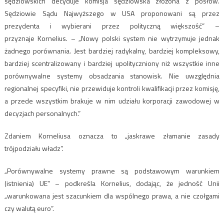
sędziowskich decyduje komisja sędziowska złożona z posłów.
Sędziowie Sądu Najwyższego w USA proponowani są przez
prezydenta i wybierani przez polityczną większość” –
przyznaje Kornelius. – „Nowy polski system nie wytrzymuje jednak
żadnego porównania. Jest bardziej radykalny, bardziej kompleksowy,
bardziej scentralizowany i bardziej upolityczniony niż wszystkie inne
porównywalne systemy obsadzania stanowisk. Nie uwzględnia
regionalnej specyfiki, nie przewiduje kontroli kwalifikacji przez komisję,
a przede wszystkim brakuje w nim udziału korporacji zawodowej w
decyzjach personalnych.”
Zdaniem Korneliusa oznacza to „jaskrawe złamanie zasady
trójpodziału władz”.
„Porównywalne systemy prawne są podstawowym warunkiem
(istnienia) UE” – podkreśla Kornelius, dodając, że jedność Unii
„warunkowana jest szacunkiem dla wspólnego prawa, a nie czołgami
czy walutą euro”.