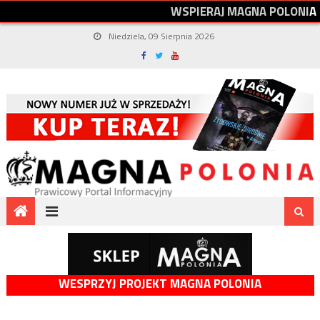
W
S
P
I
E
R
A
J
M
A
G
N
A
P
O
L
O
N
I
A
Niedziela, 09 Sierpnia 2026
WESPRZYJ PROJEKT MAGNA POLONIA