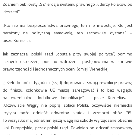
Zdaniem publicysty „SZ” erozja systemu prawnego „uderzy Polaków po
kieszeni”.
„Kto nie ma bezpieczeństwa prawnego, ten nie inwestuje. Kto jest
narażony na polityczną samowolę, ten zachowuje dystans” –
pisze Kornelius.
Jak zaznacza, polski rząd „obstaje przy swojej polityce”, pomimo
licznych ostrzeżeń, pomimo wdrożenia postępowania w sprawie
praworządności i jednoznacznych ocen Komisji Weneckiej.
„Jeżeli do końca tygodnia (rząd) doprowadzi swoją rewolucję prawną
do finiszu, członkowie UE muszą zareagować i to bez względu
na ewentualne dodatkowe komplikacje” – pisze Kornelius. –
„Oczywiście Węgry nie poprą izolacji Polski, oczywiście niemiecka
krytyka może odnieść odwrotny skutek i wzmocni obóz PiS.
To wszystko ma jednak mniejszą wagę niż szkody wyrządzane obecnie
Unii Europejskiej przez polski rząd. Powinien on odczuć zmasowany