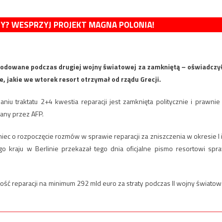
MY? WESPRZYJ PROJEKT MAGNA POLONIA!
wodowane podczas drugiej wojny światowej za zamkniętą – oświadczy
e, jakie we wtorek resort otrzymał od rządu Grecji.
iu traktatu 2+4 kwestia reparacji jest zamknięta politycznie i prawnie
wany przez AFP.
ec o rozpoczęcie rozmów w sprawie reparacji za zniszczenia w okresie I i 
 kraju w Berlinie przekazał tego dnia oficjalne pismo resortowi spr
ść reparacji na minimum 292 mld euro za straty podczas II wojny światow