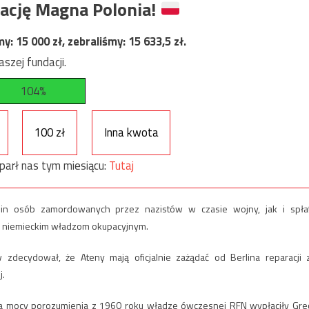
ację Magna Polonia!
my:
15 000
zł, zebraliśmy:
15 633,5
zł.
szej fundacji.
104%
100 zł
Inna kwota
parł nas tym miesiącu:
Tutaj
in osób zamordowanych przez nazistów w czasie wojny, jak i spła
u niemieckim władzom okupacyjnym.
 zdecydował, że Ateny mają oficjalnie zażądać od Berlina reparacji 
j.
Na mocy porozumienia z 1960 roku władze ówczesnej RFN wypłaciły Grec