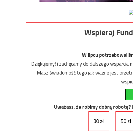
Wspieraj Fund
W lipcu potrzebowaliś
Dziękujemy! i zachęcamy do dalszego wsparcia na
Masz świadomość tego jak ważne jest przetrw
wspie
Uważasz, że robimy dobrą robotę? Ni
30 zł
50 zł