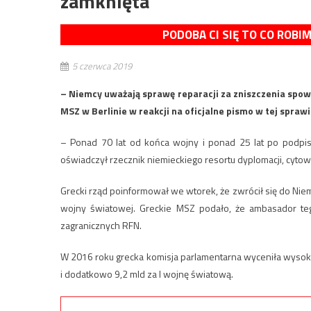
zamknięta”
PODOBA CI SIĘ TO CO ROBI
5 czerwca 2019
– Niemcy uważają sprawę reparacji za zniszczenia spo
MSZ w Berlinie w reakcji na oficjalne pismo w tej sprawi
– Ponad 70 lat od końca wojny i ponad 25 lat po podpisan
oświadczył rzecznik niemieckiego resortu dyplomacji, cyto
Grecki rząd poinformował we wtorek, że zwrócił się do Niemi
wojny światowej. Greckie MSZ podało, że ambasador tego
zagranicznych RFN.
W 2016 roku grecka komisja parlamentarna wyceniła wysoko
i dodatkowo 9,2 mld za I wojnę światową.