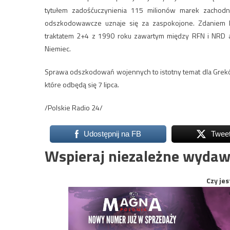
tytułem zadośćuczynienia 115 milionów marek zachodni
odszkodowawcze uznaje się za zaspokojone. Zdaniem Be
traktatem 2+4 z 1990 roku zawartym między RFN i NRD a
Niemiec.
Sprawa odszkodowań wojennych to istotny temat dla Grek
które odbędą się 7 lipca.
/Polskie Radio 24/
Udostępnij na FB
Twee
Wspieraj niezależne wydaw
Czy jes