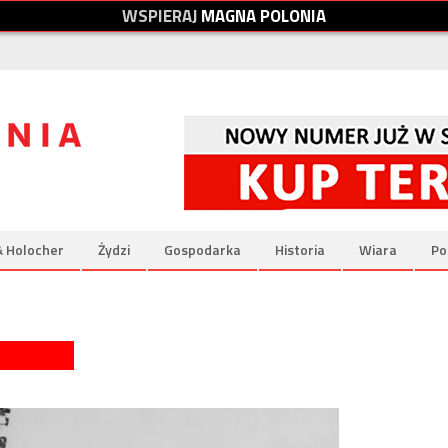
W
S
P
I
E
R
A
J
M
A
G
N
A
P
O
L
O
N
I
A
& Holocher
Żydzi
Gospodarka
Historia
Wiara
Po