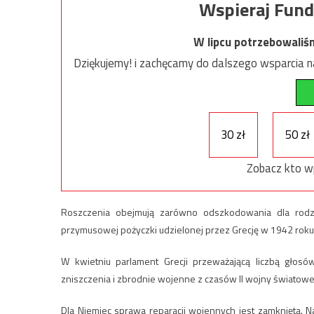
Wspieraj Fund
W lipcu potrzebowaliś
Dziękujemy! i zachęcamy do dalszego wsparcia na
30 zł
50 zł
Zobacz kto w
Roszczenia obejmują zarówno odszkodowania dla rodz
przymusowej pożyczki udzielonej przez Grecję w 1942 rok
W kwietniu parlament Grecji przeważającą liczbą głosów
zniszczenia i zbrodnie wojenne z czasów II wojny światowe
Dla Niemiec sprawa reparacji wojennych jest zamknięta. 