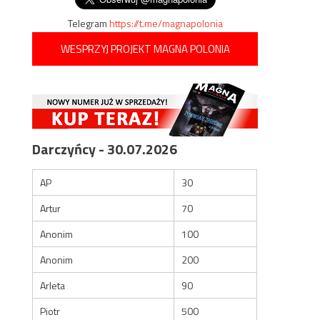
Telegram
https://t.me/magnapolonia
WESPRZYJ PROJEKT MAGNA POLONIA
Darczyńcy - 30.07.2026
AP
30
Artur
70
Anonim
100
Anonim
200
Arleta
90
Piotr
500