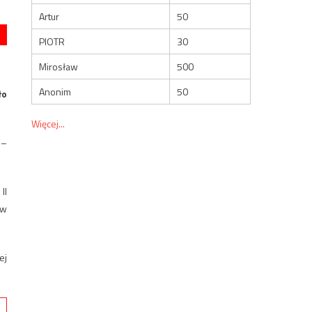
Artur
50
PIOTR
30
Mirosław
500
Anonim
50
ło
Więcej...
 –
II
aw
ej