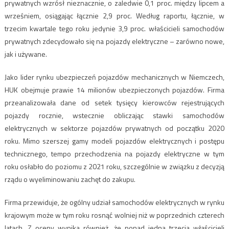
prywatnych wzrósł nieznacznie, o zaledwie 0,1 proc. między lipcem a
wrześniem, osiągając łącznie 2,9 proc. Według raportu, łącznie, w
trzecim kwartale tego roku jedynie 3,9 proc. właścicieli samochodów
prywatnych zdecydowało się na pojazdy elektryczne – zarówno nowe,
jak i używane.
Jako lider rynku ubezpieczeń pojazdów mechanicznych w Niemczech,
HUK obejmuje prawie 14 milionów ubezpieczonych pojazdów. Firma
przeanalizowała dane od setek tysięcy kierowców rejestrujących
pojazdy rocznie, wstecznie obliczając stawki samochodów
elektrycznych w sektorze pojazdów prywatnych od początku 2020
roku. Mimo szerszej gamy modeli pojazdów elektrycznych i postępu
technicznego, tempo przechodzenia na pojazdy elektryczne w tym
roku osłabło do poziomu z 2021 roku, szczególnie w związku z decyzją
rządu o wyeliminowaniu zachęt do zakupu.
Firma przewiduje, że ogólny udział samochodów elektrycznych w rynku
krajowym może w tym roku rosnąć wolniej niż w poprzednich czterech
latach. Z oceny wynika również, że ponad jedna trzecia właścicieli