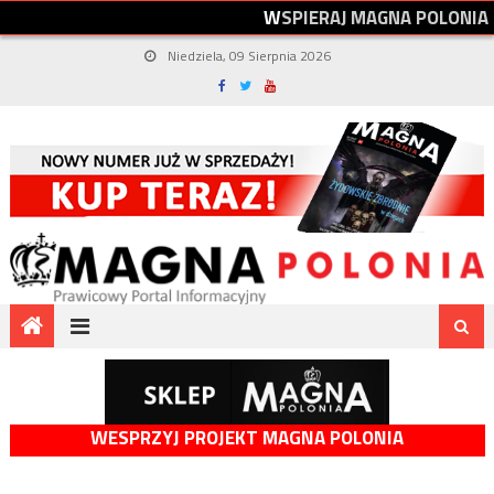
W
S
P
I
E
R
A
J
M
A
G
N
A
P
O
L
O
N
I
A
Niedziela, 09 Sierpnia 2026
WESPRZYJ PROJEKT MAGNA POLONIA