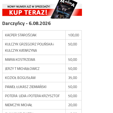
Darczyńcy - 6.08.2026
KACPER STAROŚCIAK
100,00
KULCZYK GRZEGORZ POLIŃSKA i
50,00
KULCZYK KATARZYNA
MARIA KOSTRZEWA
50,00
JERZY T MICHAJŁOWICZ
50,00
KOZIOŁ BOGUSŁAW
35,00
PAWEŁ ŁUKASZ ZIEMIAŃSKI
50,00
POTERA LIDIA i POTERA KRZYSZTOF
50,00
NIEMCZYK MICHAŁ
20,00