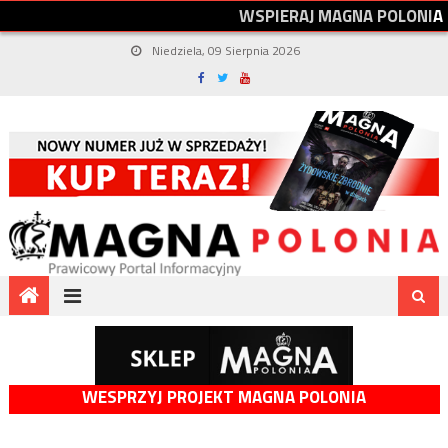
W
S
P
I
E
R
A
J
M
A
G
N
A
P
O
L
O
N
I
A
Niedziela, 09 Sierpnia 2026
WESPRZYJ PROJEKT MAGNA POLONIA