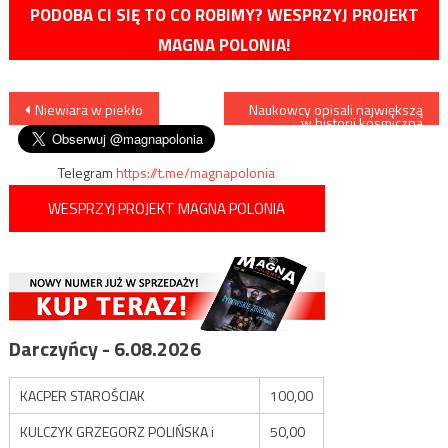
PODOBA CI SIĘ TO CO ROBIMY? WESPRZYJ PROJEKT
MAGNA POLONIA!
Nawigacja
Niewiara w piekło
Naukowcy opisali największą
w historii kosmiczną
eksplozję
wpisu
Telegram
https://t.me/magnapolonia
WESPRZYJ PROJEKT MAGNA POLONIA
Darczyńcy - 6.08.2026
KACPER STAROŚCIAK
100,00
KULCZYK GRZEGORZ POLIŃSKA i
50,00