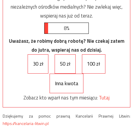
niezależnych ośrodków medialnych? Nie zwlekaj więc,
wspieraj nas już od teraz.
8%
Uważasz, że robimy dobrą robotę? Nie czekaj zatem
do jutra, wspieraj nas od dzisiaj.
30 zł
50 zł
100 zł
Inna kwota
Zobacz kto wparł nas tym miesiącu:
Tutaj
Dziękujemy za pomoc prawną Kancelarii Prawnej Litwin:
https://kancelaria-litwin.pl