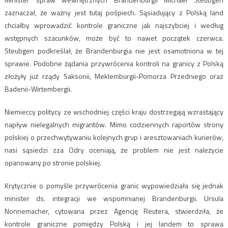
zaznaczał, że ważny jest tutaj pośpiech. Sąsiadujący z Polską land
chciałby wprowadzić kontrole graniczne jak najszybciej i według
wstępnych szacunków, może być to nawet początek czerwca.
Steubgen podkreślał, że Brandenburgia nie jest osamotniona w tej
sprawie. Podobne żądania przywrócenia kontroli na granicy z Polską
złożyły już rządy Saksonii, Meklemburgii-Pomorza Przedniego oraz
Badenii-Wirtembergii.
Niemieccy politycy ze wschodniej części kraju dostrzegają wzrastający
napływ nielegalnych migrantów. Mimo codziennych raportów strony
polskiej o przechwytywaniu kolejnych grup i aresztowaniach kurierów,
nasi sąsiedzi zza Odry oceniają, że problem nie jest należycie
opanowany po stronie polskiej.
Krytycznie o pomyśle przywrócenia granic wypowiedziała się jednak
minister ds. integracji we wspomnianej Brandenburgii. Ursula
Nonnemacher, cytowana przez Agencję Reutera, stwierdziła, że
kontrole graniczne pomiędzy Polską i jej landem to sprawa