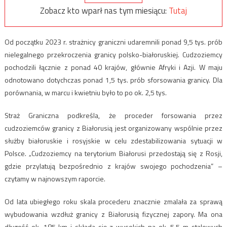
Zobacz kto wparł nas tym miesiącu:
Tutaj
Od początku 2023 r. strażnicy graniczni udaremnili ponad 9,5 tys. prób
nielegalnego przekroczenia granicy polsko-białoruskiej. Cudzoziemcy
pochodzili łącznie z ponad 40 krajów, głównie Afryki i Azji. W maju
odnotowano dotychczas ponad 1,5 tys. prób sforsowania granicy. Dla
porównania, w marcu i kwietniu było to po ok. 2,5 tys.
Straż Graniczna podkreśla, że proceder forsowania przez
cudzoziemców granicy z Białorusią jest organizowany wspólnie przez
służby białoruskie i rosyjskie w celu zdestabilizowania sytuacji w
Polsce. „Cudzoziemcy na terytorium Białorusi przedostają się z Rosji,
gdzie przylatują bezpośrednio z krajów swojego pochodzenia” –
czytamy w najnowszym raporcie.
Od lata ubiegłego roku skala procederu znacznie zmalała za sprawą
wybudowania wzdłuż granicy z Białorusią fizycznej zapory. Ma ona
długość ok. 185 km i składa się z wysokich na ok. 5,5 m stalowych