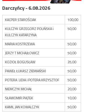
Darczyńcy - 6.08.2026
KACPER STAROŚCIAK
100,00
KULCZYK GRZEGORZ POLIŃSKA i
50,00
KULCZYK KATARZYNA
MARIA KOSTRZEWA
50,00
JERZY T MICHAJŁOWICZ
50,00
KOZIOŁ BOGUSŁAW
35,00
PAWEŁ ŁUKASZ ZIEMIAŃSKI
50,00
POTERA LIDIA i POTERA KRZYSZTOF
50,00
NIEMCZYK MICHAŁ
20,00
SŁAWOMIR PIĄTEK
10,00
KAMIL JAN KOWALCZYK
50,00