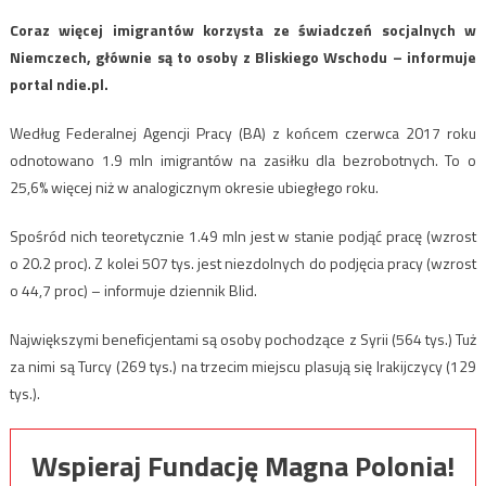
Coraz więcej imigrantów korzysta ze świadczeń socjalnych w
Niemczech, głównie są to osoby z Bliskiego Wschodu – informuje
portal ndie.pl.
Według Federalnej Agencji Pracy (BA) z końcem czerwca 2017 roku
odnotowano 1.9 mln imigrantów na zasiłku dla bezrobotnych. To o
25,6% więcej niż w analogicznym okresie ubiegłego roku.
Spośród nich teoretycznie 1.49 mln jest w stanie podjąć pracę (wzrost
o 20.2 proc). Z kolei 507 tys. jest niezdolnych do podjęcia pracy (wzrost
o 44,7 proc) – informuje dziennik Blid.
Największymi beneficjentami są osoby pochodzące z Syrii (564 tys.) Tuż
za nimi są Turcy (269 tys.) na trzecim miejscu plasują się Irakijczycy (129
tys.).
Wspieraj Fundację Magna Polonia!