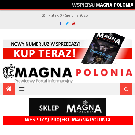
W
S
P
I
E
R
A
J
M
A
G
N
A
P
O
L
O
N
I
A
Piątek, 07 Sierpnia 2026
WESPRZYJ PROJEKT MAGNA POLONIA