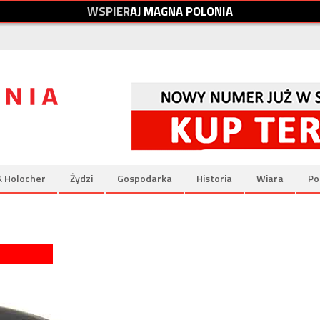
W
S
P
I
E
R
A
J
M
A
G
N
A
P
O
L
O
N
I
A
& Holocher
Żydzi
Gospodarka
Historia
Wiara
Po