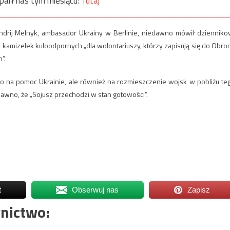
parł nas tym miesiącu:
Tutaj
Andrij Melnyk, ambasador Ukrainy w Berlinie, niedawno mówił dzienniko
z kamizelek kuloodpornych „dla wolontariuszy, którzy zapisują się do Obro
”.
ko na pomoc Ukrainie, ale również na rozmieszczenie wojsk w pobliżu te
dawno, że „Sojusz przechodzi w stan gotowości”.
t
Obserwuj nas
Zapisz
nictwo: