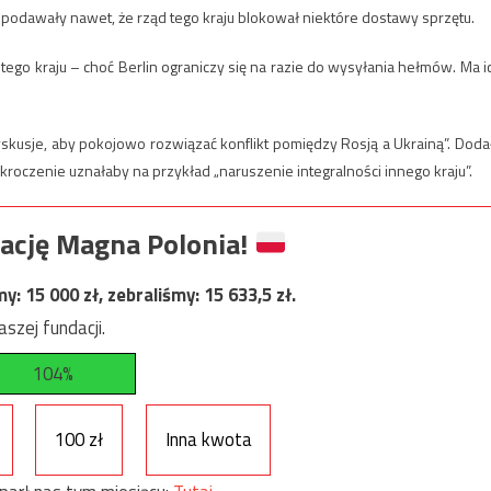
a podawały nawet, że rząd tego kraju blokował niektóre dostawy sprzętu.
tego kraju – choć Berlin ograniczy się na razie do wysyłania hełmów. Ma i
yskusje, aby pokojowo rozwiązać konflikt pomiędzy Rosją a Ukrainą”. Doda
ekroczenie uznałaby na przykład „naruszenie integralności innego kraju”.
ację Magna Polonia!
my:
15 000
zł, zebraliśmy:
15 633,5
zł.
szej fundacji.
104%
100 zł
Inna kwota