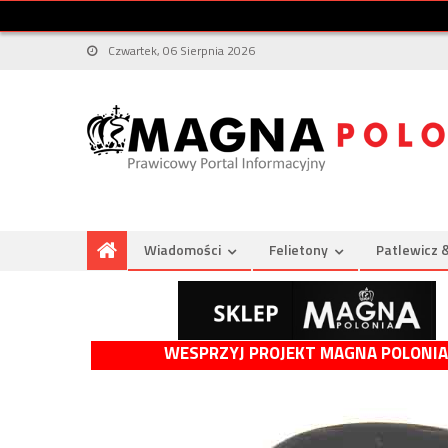
Czwartek, 06 Sierpnia 2026
Wiadomości
Felietony
Patlewicz 
WESPRZYJ PROJEKT MAGNA POLONIA