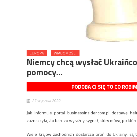
EUROPA
WIADOMOŚCI
Niemcy chcą wysłać Ukraiń
pomocy…
PODOBA CI SIĘ TO CO ROBI
27 stycznia 2022
Jak informuje portal businessinsider.com.pl dostawę he
zaznaczyła, „to bardzo wyraźny sygnał, który mówi, po które
Wiele krajów zachodnich dostarcza broń do Ukrainy, są t