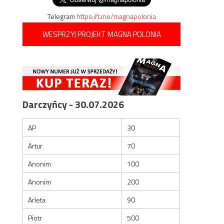
Telegram
https://t.me/magnapolonia
WESPRZYJ PROJEKT MAGNA POLONIA
Darczyńcy - 30.07.2026
AP
30
Artur
70
Anonim
100
Anonim
200
Arleta
90
Piotr
500