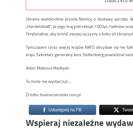
Zobacz kto w
Ukraina wielokrotnie prosiła Niemcy o dostawy sprzętu. 
„Handelsblatt”, że jego kraj potrzebuje 100 tys. hełmów ora
Terytorialnej, aby bronić swojej ojczyzny u boku sił zbrojnych
Tymczasem coraz więcej krajów NATO decyduje się nie tyl
kraju. Sekretarz generalny Jens Stoltenberg powiedział nie
Autor: Mateusz Madejski
To może nie wystarczyć…
Źródło: businessinsider.com.pl
Udostępnij na FB
Twee
Wspieraj niezależne wydaw