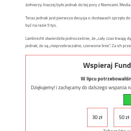
żołnierzy. Inaczej było jednak do tej pory z Niemcami. Medi
Teraz jednak jest pierwsza decyzja o dostawach sprzętu do 
być na razie 5 tys.
Lambrecht stwierdziła jednocześnie, że „cały czas trwają d
jednak, że są „nieprzekraczalne, czerwone linie”. Za ich prz
Wspieraj Fund
W lipcu potrzebowaliś
Dziękujemy! i zachęcamy do dalszego wsparcia na
30 zł
50 zł