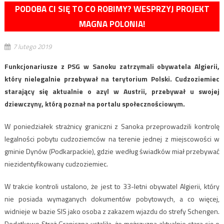
PODOBA CI SIĘ TO CO ROBIMY? WESPRZYJ PROJEKT
MAGNA POLONIA!
7 lutego 2019
Funkcjonariusze z PSG w Sanoku zatrzymali obywatela Algierii,
który nielegalnie przebywał na terytorium Polski. Cudzoziemiec
starający się aktualnie o azyl w Austrii, przebywał u swojej
dziewczyny, którą poznał na portalu społecznościowym.
W poniedziałek strażnicy graniczni z Sanoka przeprowadzili kontrolę
legalności pobytu cudzoziemców na terenie jednej z miejscowości w
gminie Dynów (Podkarpackie), gdzie według świadków miał przebywać
niezidentyfikowany cudzoziemiec.
W trakcie kontroli ustalono, że jest to 33-letni obywatel Algierii, który
nie posiada wymaganych dokumentów pobytowych, a co więcej,
widnieje w bazie SIS jako osoba z zakazem wjazdu do strefy Schengen.
Dodatkowo Straż Graniczna ustaliła, że mężczyzna aktualnie stara się o