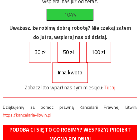
wspieraj nas już od teraz.
104%
Uważasz, że robimy dobrą robotę? Nie czekaj zatem
do jutra, wspieraj nas od dzisiaj.
30 zł
50 zł
100 zł
Inna kwota
Zobacz kto wparł nas tym miesiącu:
Tutaj
Dziękujemy za pomoc prawną Kancelarii Prawnej Litwin:
https://kancelaria-litwin.pl
PODOBA CI SIĘ TO CO ROBIMY? WESPRZYJ PROJEKT
MAGNA POLONIA!