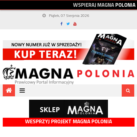
W
S
P
I
E
R
A
J
M
A
G
N
A
P
O
L
O
N
I
A
Piątek, 07 Sierpnia 2026
WESPRZYJ PROJEKT MAGNA POLONIA