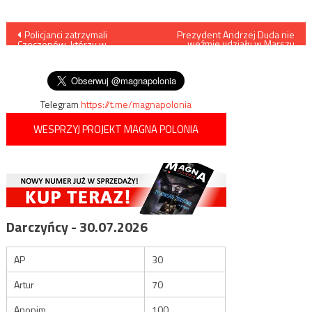
Nawigacja
Policjanci zatrzymali
Prezydent Andrzej Duda nie
weźmie udziału w Marszu
Czeczenów, którzy w
Niepodległości
wpisu
Warszawie brutalnie pobili
Australijczyka
Telegram
https://t.me/magnapolonia
WESPRZYJ PROJEKT MAGNA POLONIA
Darczyńcy - 30.07.2026
AP
30
Artur
70
Anonim
100