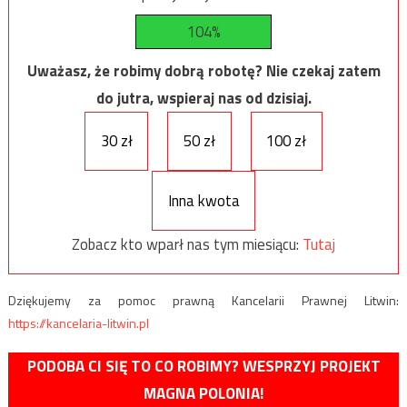
104%
Uważasz, że robimy dobrą robotę? Nie czekaj zatem
do jutra, wspieraj nas od dzisiaj.
30 zł
50 zł
100 zł
Inna kwota
Zobacz kto wparł nas tym miesiącu:
Tutaj
Dziękujemy za pomoc prawną Kancelarii Prawnej Litwin:
https://kancelaria-litwin.pl
PODOBA CI SIĘ TO CO ROBIMY? WESPRZYJ PROJEKT
MAGNA POLONIA!