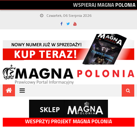
W
S
P
I
E
R
A
J
M
A
G
N
A
P
O
L
O
N
I
A
Czwartek, 06 Sierpnia 2026
WESPRZYJ PROJEKT MAGNA POLONIA