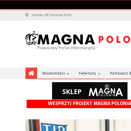
Sobota, 08 Sierpnia 2026
Wiadomości
Felietony
Patlewicz 
WESPRZYJ PROJEKT MAGNA POLONIA