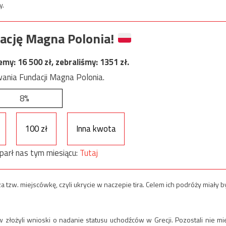
y.
ację Magna Polonia!
jemy:
16 500
zł, zebraliśmy:
1351
zł.
ania Fundacji Magna Polonia.
8%
100 zł
Inna kwota
parł nas tym miesiącu:
Tutaj
a tzw. miejscówkę, czyli ukrycie w naczepie tira. Celem ich podróży miały b
 złożyli wnioski o nadanie statusu uchodźców w Grecji. Pozostali nie mie