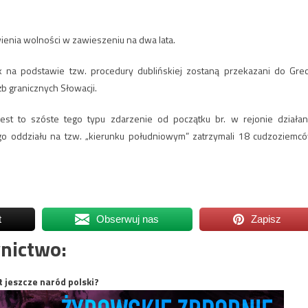
enia wolności w zawieszeniu na dwa lata.
k na podstawie tzw. procedury dublińskiej zostaną przekazani do Grecj
b granicznych Słowacji.
est to szóste tego typu zdarzenie od początku br. w rejonie działan
ego oddziału na tzw. „kierunku południowym” zatrzymali 18 cudzoziemc
t
Obserwuj nas
Zapisz
nictwo:
t jeszcze naród polski?