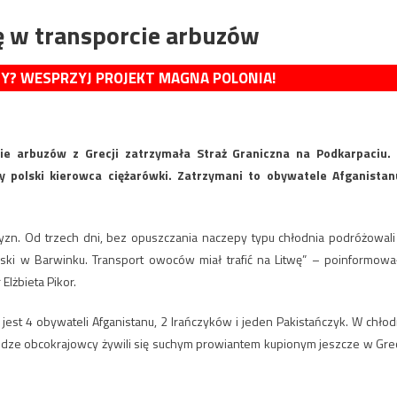
ię w transporcie arbuzów
MY? WESPRZYJ PROJEKT MAGNA POLONIA!
ie arbuzów z Grecji zatrzymała Straż Graniczna na Podkarpaciu.
 polski kierowca ciężarówki. Zatrzymani to obywatele Afganistan
zyzn. Od trzech dni, bez opuszczania naczepy typu chłodnia podróżowali
olski w Barwinku. Transport owoców miał trafić na Litwę” – poinformowa
Elżbieta Pikor.
est 4 obywateli Afganistanu, 2 Irańczyków i jeden Pakistańczyk. W chłod
odze obcokrajowcy żywili się suchym prowiantem kupionym jeszcze w Grec