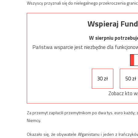
Wszyscy przyznali się do nielegalnego przekroczenia granic
Wspieraj Fund
W sierpniu potrzebu
Państwa wsparcie jest niezbędne dla funkcjonow
30 zł
50 zł
Zobacz kto w
Za przemyt zapłacili przemytnikom po dwa tys. euro każdy; z
Niemcy.
Okazało się, że obywatele Afganistanu i jeden z Irańczyków