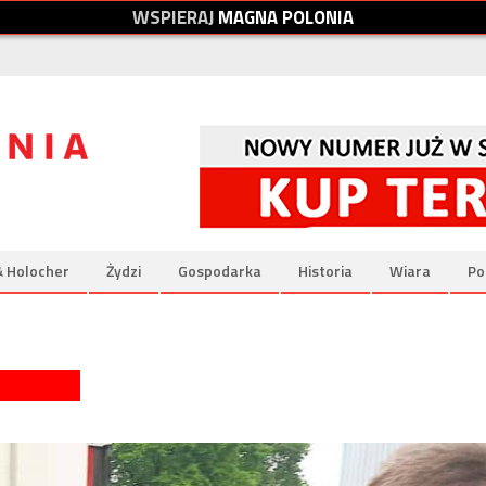
W
S
P
I
E
R
A
J
M
A
G
N
A
P
O
L
O
N
I
A
& Holocher
Żydzi
Gospodarka
Historia
Wiara
Po