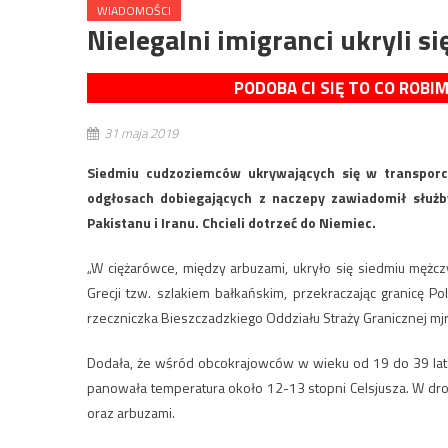
WIADOMOŚCI
Nielegalni imigranci ukryli s
PODOBA CI SIĘ TO CO ROBI
31 maja 2019
Siedmiu cudzoziemców ukrywających się w transporc
odgłosach dobiegających z naczepy zawiadomił służby
Pakistanu i Iranu. Chcieli dotrzeć do Niemiec.
„W ciężarówce, między arbuzami, ukryło się siedmiu mężc
Grecji tzw. szlakiem bałkańskim, przekraczając granicę P
rzeczniczka Bieszczadzkiego Oddziału Straży Granicznej mjr 
Dodała, że wśród obcokrajowców w wieku od 19 do 39 lat j
panowała temperatura około 12-13 stopni Celsjusza. W dr
oraz arbuzami.