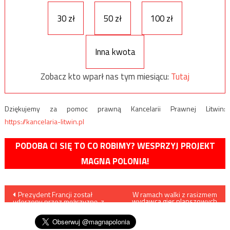
30 zł
50 zł
100 zł
Inna kwota
Zobacz kto wparł nas tym miesiącu:
Tutaj
Dziękujemy za pomoc prawną Kancelarii Prawnej Litwin:
https://kancelaria-litwin.pl
PODOBA CI SIĘ TO CO ROBIMY? WESPRZYJ PROJEKT
MAGNA POLONIA!
Nawigacja
Prezydent Francji został
W ramach walki z rasizmem
wydawca gier planszowych
uderzony przez mężczyznę, z
wycofa z gry… czarne kostki
wpisu
którym chciał się przywitać