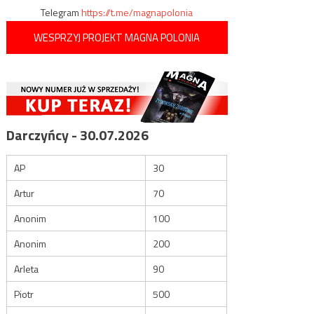
Telegram
https://t.me/magnapolonia
WESPRZYJ PROJEKT MAGNA POLONIA
Darczyńcy - 30.07.2026
AP
30
Artur
70
Anonim
100
Anonim
200
Arleta
90
Piotr
500