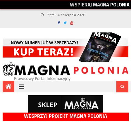
W
S
P
I
E
R
A
J
M
A
G
N
A
P
O
L
O
N
I
A
Piątek, 07 Sierpnia 2026
WESPRZYJ PROJEKT MAGNA POLONIA