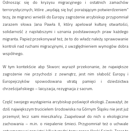
Odnosząc się do kryzysu migracyjnego i ostatnich zamachów
terrorystycznych, które „wydają się być porażającym potwierdzeniem”
tezy, że migranci wnieśli do Europy zagrożenie arcybiskup przypomniał
zarazem słowa Jana Pawła II, który apelował kulturę otwartości,
solidarność z najsłabszymi i uznania podstawowych praw każdego
migranta. Papież przekonywał też, że to do władz należy sprawowanie
kontroli nad ruchami migracyjnymi, z uwzględnieniem wymogów dobra
wspólnego.
W tym kontekście abp Skworc wyraził przekonanie, że największe
zagrożenie nie przychodzi z zewnątrz, jest nim słabość Europy i
Europejczyków spowodowana utratą pamięci i dziedzictwa
chrześcijańskiego – laicyzacja, rezygnacja z sacrum.
Część swojego wystąpienia arcybiskup poświęcił ekologii. Zauważył, że
dziś największym trucicielem środowiska na Górnym Śląsku nie jest już
przemysł, lecz sami mieszkańcy. Zaapelował do nich o ekologiczne
zachowania – m.in. o niepalenie śmieci. Przypomniał też o uchwale
antysmogowej przyjętej kilka tygodni temu przez śląski Sejmik. Teraz tę