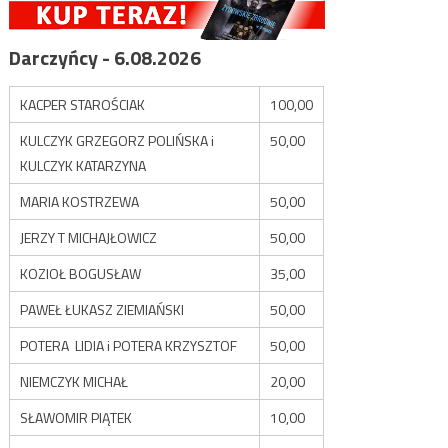
Darczyńcy - 6.08.2026
KACPER STAROŚCIAK
100,00
KULCZYK GRZEGORZ POLIŃSKA i
50,00
KULCZYK KATARZYNA
MARIA KOSTRZEWA
50,00
JERZY T MICHAJŁOWICZ
50,00
KOZIOŁ BOGUSŁAW
35,00
PAWEŁ ŁUKASZ ZIEMIAŃSKI
50,00
POTERA LIDIA i POTERA KRZYSZTOF
50,00
NIEMCZYK MICHAŁ
20,00
SŁAWOMIR PIĄTEK
10,00