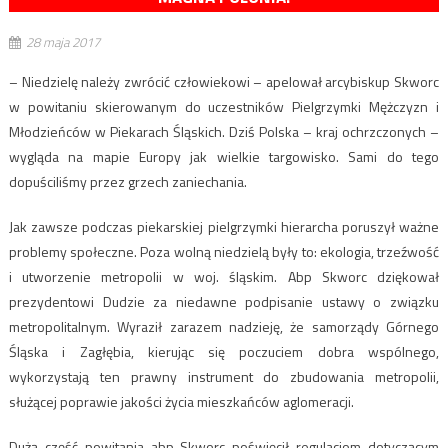
28 maja 2017
– Niedzielę należy zwrócić człowiekowi – apelował arcybiskup Skworc
w powitaniu skierowanym do uczestników Pielgrzymki Mężczyzn i
Młodzieńców w Piekarach Śląskich. Dziś Polska – kraj ochrzczonych –
wygląda na mapie Europy jak wielkie targowisko. Sami do tego
dopuściliśmy przez grzech zaniechania.
Jak zawsze podczas piekarskiej pielgrzymki hierarcha poruszył ważne
problemy społeczne. Poza wolną niedzielą były to: ekologia, trzeźwość
i utworzenie metropolii w woj. śląskim. Abp Skworc dziękował
prezydentowi Dudzie za niedawne podpisanie ustawy o związku
metropolitalnym. Wyraził zarazem nadzieję, że samorządy Górnego
Śląska i Zagłębia, kierując się poczuciem dobra wspólnego,
wykorzystają ten prawny instrument do zbudowania metropolii,
służącej poprawie jakości życia mieszkańców aglomeracji.
Dużą część powitania abp Skworc poświęcił regulacjom dotyczącym