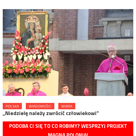
POLSKA
WIADOMOŚCI
WIARA
„Niedzielę należy zwrócić człowiekowi”
PODOBA CI SIĘ TO CO ROBIMY? WESPRZYJ PROJEKT
MAGNA POLONIA!