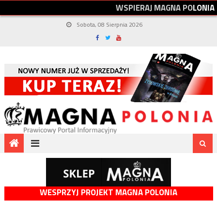
W
S
P
I
E
R
A
J
M
A
G
N
A
P
O
L
O
N
I
A
Sobota, 08 Sierpnia 2026
WESPRZYJ PROJEKT MAGNA POLONIA