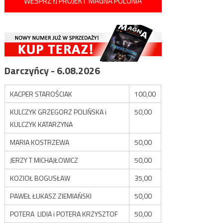
WESPRZYJ PROJEKT MAGNA POLONIA
Darczyńcy - 6.08.2026
KACPER STAROŚCIAK
100,00
KULCZYK GRZEGORZ POLIŃSKA i
50,00
KULCZYK KATARZYNA
MARIA KOSTRZEWA
50,00
JERZY T MICHAJŁOWICZ
50,00
KOZIOŁ BOGUSŁAW
35,00
PAWEŁ ŁUKASZ ZIEMIAŃSKI
50,00
POTERA LIDIA i POTERA KRZYSZTOF
50,00