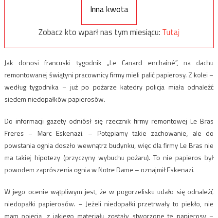
Inna kwota
Zobacz kto wparł nas tym miesiącu:
Tutaj
Jak donosi francuski tygodnik „Le Canard enchaîné”, na dachu
remontowanej świątyni pracownicy firmy mieli palić papierosy. Z kolei –
według tygodnika – już po pożarze katedry policja miała odnaleźć
siedem niedopałków papierosów.
Do informacji gazety odniósł się rzecznik firmy remontowej Le Bras
Freres – Marc Eskenazi. – Potępiamy takie zachowanie, ale do
powstania ognia doszło wewnątrz budynku, więc dla firmy Le Bras nie
ma takiej hipotezy (przyczyny wybuchu pożaru). To nie papieros był
powodem zaprószenia ognia w Notre Dame – oznajmił Eskenazi.
W jego ocenie wątpliwym jest, że w pogorzelisku udało się odnaleźć
niedopałki papierosów. – Jeżeli niedopałki przetrwały to piekło, nie
mam pojęcia, z jakiego materiału zostały stworzone te papierosy –