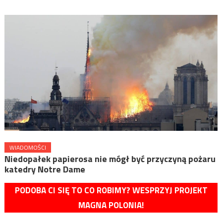
WIADOMOŚCI
Niedopałek papierosa nie mógł być przyczyną pożaru
katedry Notre Dame
PODOBA CI SIĘ TO CO ROBIMY? WESPRZYJ PROJEKT
MAGNA POLONIA!