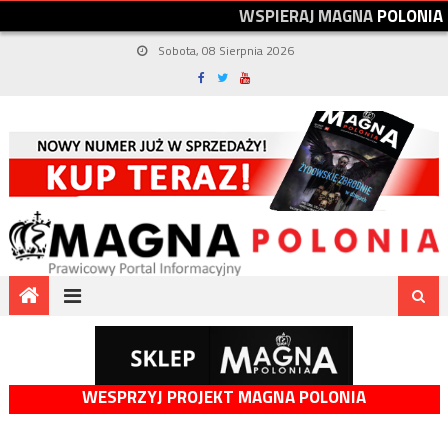
W
S
P
I
E
R
A
J
M
A
G
N
A
P
O
L
O
N
I
A
Sobota, 08 Sierpnia 2026
WESPRZYJ PROJEKT MAGNA POLONIA