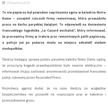
25 kwietnia 2019
To nie papieros był powodem zaprószenia ognia w katedrze Notre
Dame – oznajmił rzecznik firmy remontowej, która prowadziła
prace na dachu paryskiej świątyni. To odpowiedź na doniesienia
francuskiego tygodnika „Le Canard enchaîné”, który informował,
że pracownicy firmy w trakcie prac remontowych palili papierosy,
a policja już po pożarze miała na miejscu odnaleźć siedem
niedopałków.
Śledczy badający sprawę pożaru paryskiej katedry Notre Dame sądzą,
że przyczyną tragedii prawdopodobnie było zwarcie elektryczne –
informował chcący zachować anonimowość przedstawiciel francuskiej
policji, cytowany przez Associated Press.
Rozmówca agencji dodał, że na razie śledczy ze względów
bezpieczeństwa nie pozwolili na rozpoczęcie prac w katedrze i
przeszukiwanie gruzu.