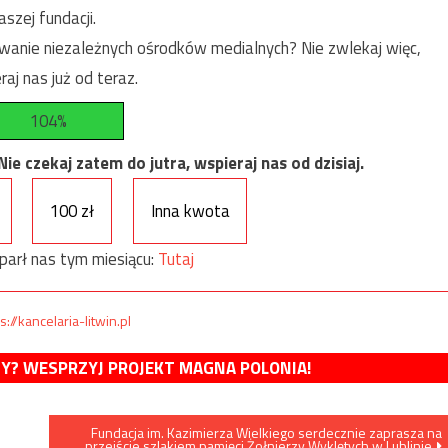
szej fundacji.
anie niezależnych ośrodków medialnych? Nie zwlekaj więc,
raj nas już od teraz.
104%
e czekaj zatem do jutra, wspieraj nas od dzisiaj.
100 zł
Inna kwota
parł nas tym miesiącu:
Tutaj
s://kancelaria-litwin.pl
MY? WESPRZYJ PROJEKT MAGNA POLONIA!
Fundacja im. Kazimierza Wielkiego serdecznie zaprasza na
przejście szlakiem pamięci Żołnierzy Wyklętych w Lublinie