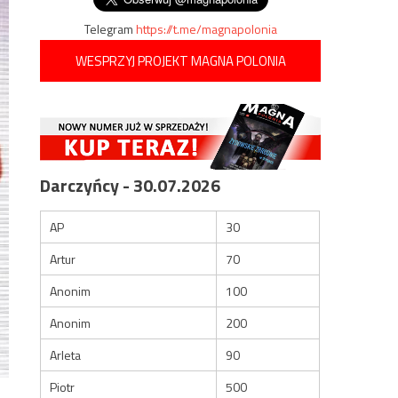
Telegram
https://t.me/magnapolonia
WESPRZYJ PROJEKT MAGNA POLONIA
Darczyńcy - 30.07.2026
AP
30
Artur
70
Anonim
100
Anonim
200
Arleta
90
Piotr
500