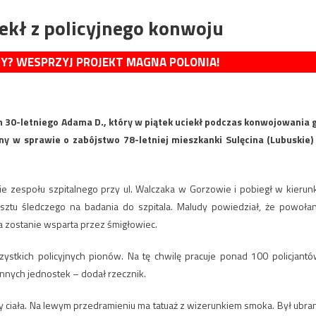
ekł z policyjnego konwoju
MY? WESPRZYJ PROJEKT MAGNA POLONIA!
h 30-letniego Adama D., który w piątek uciekł podczas konwojowania 
ny w sprawie o zabójstwo 78-letniej mieszkanki Sulęcina (Lubuskie)
ie zespołu szpitalnego przy ul. Walczaka w Gorzowie i pobiegł w kierun
sztu śledczego na badania do szpitala. Maludy powiedział, że powoła
ja zostanie wsparta przez śmigłowiec.
zystkich policyjnych pionów. Na tę chwilę pracuje ponad 100 policjantó
innych jednostek – dodał rzecznik.
 ciała. Na lewym przedramieniu ma tatuaż z wizerunkiem smoka. Był ubra