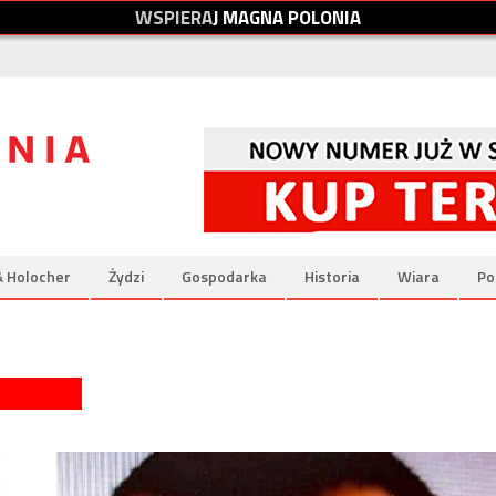
W
S
P
I
E
R
A
J
M
A
G
N
A
P
O
L
O
N
I
A
& Holocher
Żydzi
Gospodarka
Historia
Wiara
Po