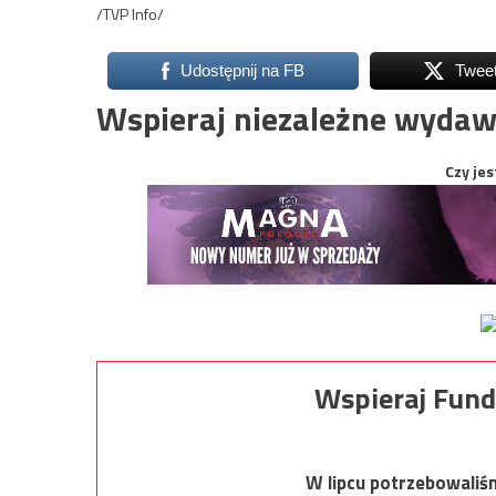
/TVP Info/
Udostępnij na FB
Twee
Wspieraj niezależne wydaw
Czy jes
Wspieraj Fund
W lipcu potrzebowaliś