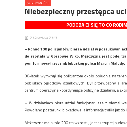
WIADOMOŚCI
Niebezpieczny przestępca uci
PODOBA CI SIĘ TO CO ROBI
20 kwietnia 2018
– Ponad 100 policjantów bierze udział w poszukiwaniac
do szpitala w Gorzowie Wlkp. Mężczyzna jest podejrza
poinformował rzecznik lubuskiej policji Marcin Maludy.
30-latek wymknął się policjantom około południa na teren
pobliskich ogródków działkowych. Był przewożony z are
centrum operacyjne koordynujące policyjne działania, a akc
– W działaniach biorą udział funkcjonariusze z niemal ws
Powołano posterunki blokadowe, a informacja trafiła już do 
Mężczyzna ma około 200 cm wzrostu, jest szczupłej budowy