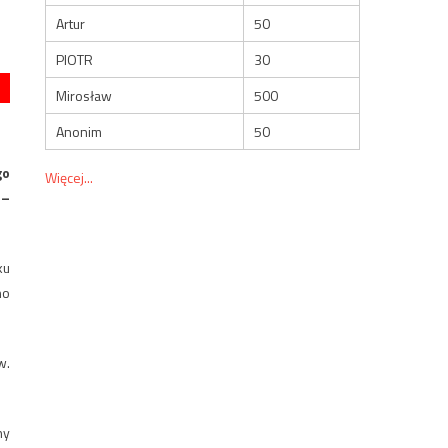
Artur
50
PIOTR
30
Mirosław
500
Anonim
50
go
Więcej...
 –
ku
no
w.
ny