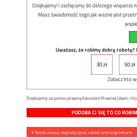
Dziękujemy! i zachęcamy do dalszego wsparcia na
Masz świadomość tego jak ważne jest przetrw
wspie
Uważasz, że robimy dobrą robotę? Ni
30 zł
50 zł
Zobacz kto w
Dziękujemy za pomoc prawną Kancelarii Prawnej Litwin:
http
PODOBA CI SIĘ TO CO ROBI
Nawigacja
Temat ustawy degradycyjnej ostatecznie pogrzebany