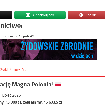
t
Obserwuj nas
Zapisz
nictwo:
t jeszcze naród polski?
ację Magna Polonia!
Lipiec 2026
my:
15 000
zł, zebraliśmy:
15 633,5
zł.