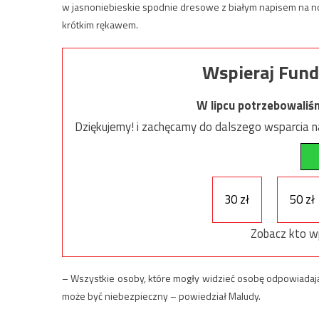
w jasnoniebieskie spodnie dresowe z białym napisem na no
krótkim rękawem.
Wspieraj Fund
W lipcu potrzebowaliś
Dziękujemy! i zachęcamy do dalszego wsparcia na
30 zł
50 zł
Zobacz kto w
– Wszystkie osoby, które mogły widzieć osobę odpowiadają
może być niebezpieczny – powiedział Maludy.