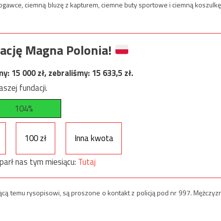
gawce, ciemną bluzę z kapturem, ciemne buty sportowe i ciemną koszulkę
ację Magna Polonia!
my:
15 000
zł, zebraliśmy:
15 633,5
zł.
szej fundacji.
104%
100 zł
Inna kwota
parł nas tym miesiącu:
Tutaj
cą temu rysopisowi, są proszone o kontakt z policją pod nr 997. Mężczyz