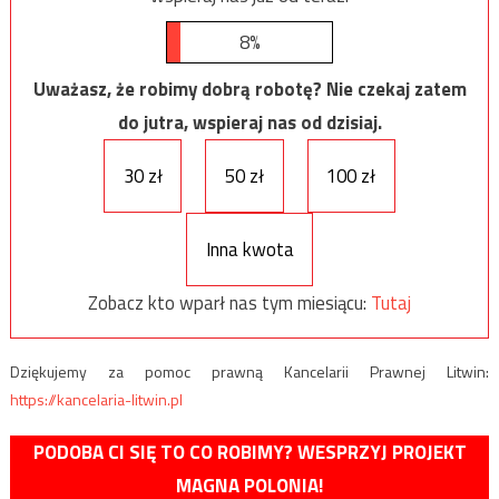
8%
Uważasz, że robimy dobrą robotę? Nie czekaj zatem
do jutra, wspieraj nas od dzisiaj.
30 zł
50 zł
100 zł
Inna kwota
Zobacz kto wparł nas tym miesiącu:
Tutaj
Dziękujemy za pomoc prawną Kancelarii Prawnej Litwin:
https://kancelaria-litwin.pl
PODOBA CI SIĘ TO CO ROBIMY? WESPRZYJ PROJEKT
MAGNA POLONIA!