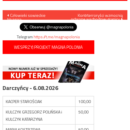
Nawigacja
Człowieki sowieckie
Kontrterroryści wzmocnią
ochronę wschodniej granicy
bluzgają
wpisu
Telegram
https://t.me/magnapolonia
WESPRZYJ PROJEKT MAGNA POLONIA
Darczyńcy - 6.08.2026
KACPER STAROŚCIAK
100,00
KULCZYK GRZEGORZ POLIŃSKA i
50,00
KULCZYK KATARZYNA
MARIA KOSTRZEWA
50,00