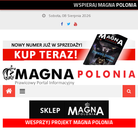
W
S
P
I
E
R
A
J
M
A
G
N
A
P
O
L
O
N
I
A
Sobota, 08 Sierpnia 2026
WESPRZYJ PROJEKT MAGNA POLONIA