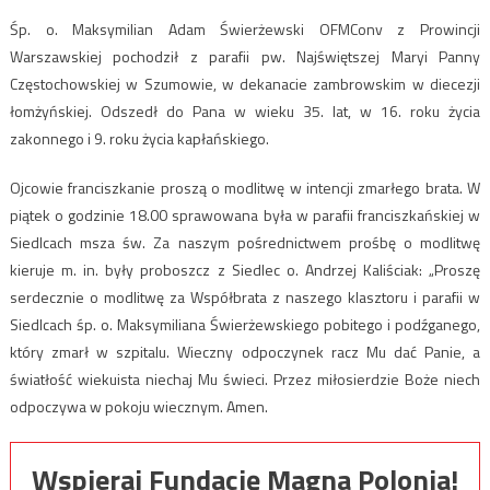
Śp. o. Maksymilian Adam Świerżewski OFMConv z Prowincji
Warszawskiej pochodził z parafii pw. Najświętszej Maryi Panny
Częstochowskiej w Szumowie, w dekanacie zambrowskim w diecezji
łomżyńskiej. Odszedł do Pana w wieku 35. lat, w 16. roku życia
zakonnego i 9. roku życia kapłańskiego.
Ojcowie franciszkanie proszą o modlitwę w intencji zmarłego brata. W
piątek o godzinie 18.00 sprawowana była w parafii franciszkańskiej w
Siedlcach msza św. Za naszym pośrednictwem prośbę o modlitwę
kieruje m. in. były proboszcz z Siedlec o. Andrzej Kaliściak: „Proszę
serdecznie o modlitwę za Współbrata z naszego klasztoru i parafii w
Siedlcach śp. o. Maksymiliana Świerżewskiego pobitego i podźganego,
który zmarł w szpitalu. Wieczny odpoczynek racz Mu dać Panie, a
światłość wiekuista niechaj Mu świeci. Przez miłosierdzie Boże niech
odpoczywa w pokoju wiecznym. Amen.
Wspieraj Fundację Magna Polonia!