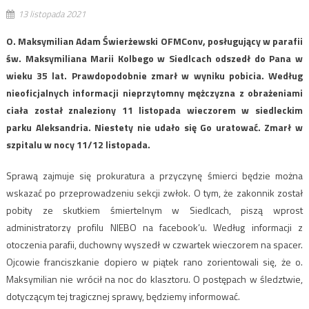
13 listopada 2021
O. Maksymilian Adam Świerżewski OFMConv, posługujący w parafii
św. Maksymiliana Marii Kolbego w Siedlcach odszedł do Pana w
wieku 35 lat. Prawdopodobnie zmarł w wyniku pobicia. Według
nieoficjalnych informacji nieprzytomny mężczyzna z obrażeniami
ciała został znaleziony 11 listopada wieczorem w siedleckim
parku Aleksandria. Niestety nie udało się Go uratować. Zmarł w
szpitalu w nocy 11/12 listopada.
Sprawą zajmuje się prokuratura a przyczynę śmierci będzie można
wskazać po przeprowadzeniu sekcji zwłok. O tym, że zakonnik został
pobity ze skutkiem śmiertelnym w Siedlcach, piszą wprost
administratorzy profilu NIEBO na facebook’u. Według informacji z
otoczenia parafii, duchowny wyszedł w czwartek wieczorem na spacer.
Ojcowie franciszkanie dopiero w piątek rano zorientowali się, że o.
Maksymilian nie wrócił na noc do klasztoru. O postępach w śledztwie,
dotyczącym tej tragicznej sprawy, będziemy informować.