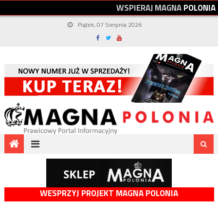
W
S
P
I
E
R
A
J
M
A
G
N
A
P
O
L
O
N
I
A
Piątek, 07 Sierpnia 2026
WESPRZYJ PROJEKT MAGNA POLONIA