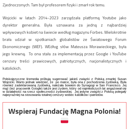
Zjednoczonych. Tam był profesorem fizyki i zmarł rok temu.
Wojcicki w latach 2014-2023 zarządzała platformą Youtube jako
dyrektor generalna. Była uznawana za jedną z najbardziej
wpływowych kobiet na świecie według magazynu Forbes. Wielokrotnie
brała udział w spotkaniach globalistów ze Światowego Forum
Ekonomicznego (WEF). WEdług słów Mateusza Morawieckiego, była
jego krewną. To ona stała za implementacją przez Google i YouTube
cenzury treści prawicowych, patriotycznych, nacjonalistycznych i
katolickich.
Polskojęzyczne łżemedia próbują sugerować jakieś związki z Polską zmarłej Susan
Wojcicki. Warto jednak wiedzieć, że po matce, była ona z pochodzenia żydówką. Była
również zadeklarowaną żydówką, należała bowiem do Synagogi w San Francisco. Jej
mąż (też pracownik Google) także jest żydem, który od najmłodszych lat angażował się
w działalność na rzecz społeczności żydowskiej. Jej jedyne związki z Polską polegały
najwyraźniej na stosowaniu totalnej cenzury wobec katolików i patriotów.
Wspieraj Fundację Magna Polonia!