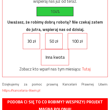
wspieraj nas już od teraz.
104%
Uważasz, że robimy dobrą robotę? Nie czekaj zatem
do jutra, wspieraj nas od dzisiaj.
30 zł
50 zł
100 zł
Inna kwota
Zobacz kto wparł nas tym miesiącu:
Tutaj
Dziękujemy za pomoc prawną Kancelarii Prawnej Litwin:
https://kancelaria-litwin.pl
PODOBA CI SIĘ TO CO ROBIMY? WESPRZYJ PROJEKT
MAGNA POLONIA!