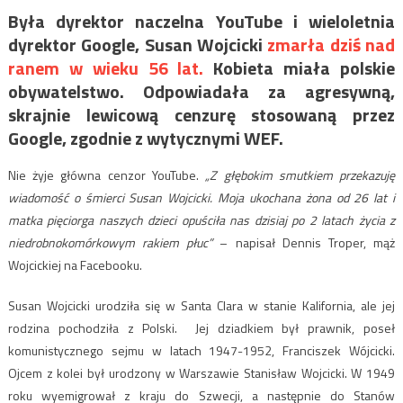
Była dyrektor naczelna YouTube i wieloletnia
dyrektor Google, Susan Wojcicki
zmarła dziś nad
ranem w wieku 56 lat.
Kobieta miała polskie
obywatelstwo. Odpowiadała za agresywną,
skrajnie lewicową cenzurę stosowaną przez
Google, zgodnie z wytycznymi WEF.
Nie żyje główna cenzor YouTube.
„Z głębokim smutkiem przekazuję
wiadomość o śmierci Susan Wojcicki. Moja ukochana żona od 26 lat i
matka pięciorga naszych dzieci opuściła nas dzisiaj po 2 latach życia z
niedrobnokomórkowym rakiem płuc”
– napisał Dennis Troper, mąż
Wojcickiej na Facebooku.
Susan Wojcicki urodziła się w Santa Clara w stanie Kalifornia, ale jej
rodzina pochodziła z Polski. Jej dziadkiem był prawnik, poseł
komunistycznego sejmu w latach 1947-1952, Franciszek Wójcicki.
Ojcem z kolei był urodzony w Warszawie Stanisław Wojcicki. W 1949
roku wyemigrował z kraju do Szwecji, a następnie do Stanów