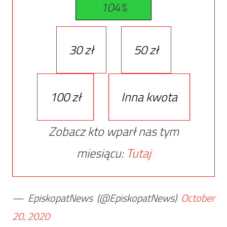
104%
30 zł
50 zł
100 zł
Inna kwota
Zobacz kto wparł nas tym
miesiącu:
Tutaj
— EpiskopatNews (@EpiskopatNews)
October
20, 2020