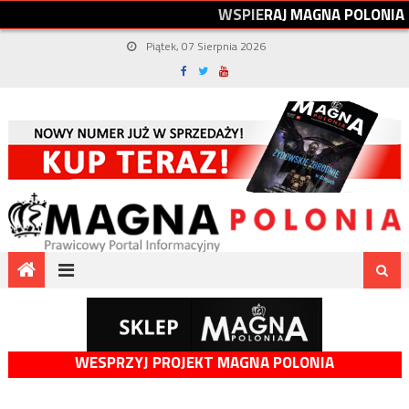
W
S
P
I
E
R
A
J
M
A
G
N
A
P
O
L
O
N
I
A
Piątek, 07 Sierpnia 2026
WESPRZYJ PROJEKT MAGNA POLONIA