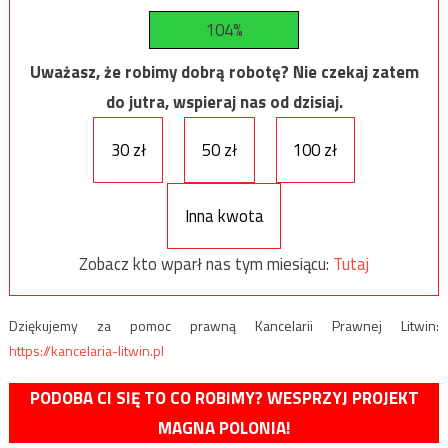
104%
Uważasz, że robimy dobrą robotę? Nie czekaj zatem
do jutra, wspieraj nas od dzisiaj.
30 zł
50 zł
100 zł
Inna kwota
Zobacz kto wparł nas tym miesiącu:
Tutaj
Dziękujemy za pomoc prawną Kancelarii Prawnej Litwin:
https://kancelaria-litwin.pl
PODOBA CI SIĘ TO CO ROBIMY? WESPRZYJ PROJEKT
MAGNA POLONIA!