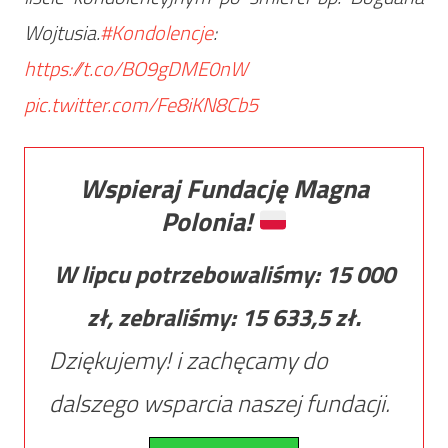
Wojtusia.
#Kondolencje
:
https://t.co/BO9gDME0nW
pic.twitter.com/Fe8iKN8Cb5
Wspieraj Fundację Magna
Polonia!
W lipcu potrzebowaliśmy:
15 000
zł, zebraliśmy:
15 633,5
zł.
Dziękujemy! i zachęcamy do
dalszego wsparcia naszej fundacji.