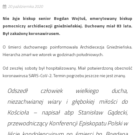
20 października 2020
Nie żyje biskup senior Bogdan Wojtuś, emerytowany biskup
pomocniczy archidiecezji gnieźnieńskiej. Duchowny miał 83 lata.
Był zakażony koronawirusem.
O śmierci duchownego poinformowała Archidiecezja Gnieźnieńska.
Hierarcha zmarł we wtorek w godzinach południowych.
Od zeszłej soboty był hospitalizowany. Miał potwierdzoną obecność
koronawirusa SARS-CoV-2. Termin pogrzebu jeszcze nie jest znany.
Odszedł człowiek wielkiego ducha,
niezachwianej wiary i głębokiej miłości do
Kościoła – napisał abp Stanisław Gądecki,
przewodniczący Konferencji Episkopatu Polski w
liście kondolencyjnym po śmierci bp. Bogdana