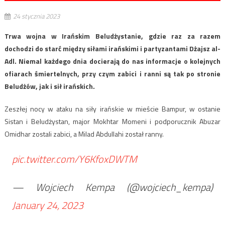
24 stycznia 2023
Trwa wojna w Irańskim Beludżystanie, gdzie raz za razem
dochodzi do starć między siłami irańskimi i partyzantami Dżajsz al-
Adl. Niemal każdego dnia docierają do nas informacje o kolejnych
ofiarach śmiertelnych, przy czym zabici i ranni są tak po stronie
Beludżów, jak i sił irańskich.
Zeszłej nocy w ataku na siły irańskie w mieście Bampur, w ostanie
Sistan i Beludżystan, major Mokhtar Momeni i podporucznik Abuzar
Omidhar zostali zabici, a Milad Abdullahi został ranny.
pic.twitter.com/Y6KfoxDWTM
— Wojciech Kempa (@wojciech_kempa)
January 24, 2023