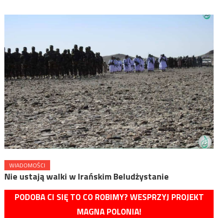
WIADOMOŚCI
Nie ustają walki w Irańskim Beludżystanie
PODOBA CI SIĘ TO CO ROBIMY? WESPRZYJ PROJEKT
MAGNA POLONIA!