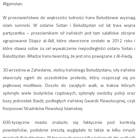
Afganistan.
W przeciwieństwie do większości ludności Iranu Beludżowie wyznają
islam sunnicki. W ostanie Sistan i Beludżystan od lat trwa wojna
partyzantka – przeciwnikiem sił irańskich jest tam salafickie zbrojne
ugrupowanie Dżajsz al-Adl, które utworzone zostało w 2012 roku i
które stawia sobie za cel wywalczenie niepodległości ostanu Sistan i
Baludżystan. Władze Iranu twierdzą, że jest ono powiązane z Al-Kaidą.
30 września w Zahedanie, stolicy Irańskiego Beludżystanu, siły irańskie
otworzyły ogień do uczestników protestu, który rozpoczął się po
piątkowej modlitwie. Doszło do zaciętych walk, w trakcie których
spłonęło wiele budynków rządowych, spłonęły siedziby policji oraz
bazy jednostek Baidż, podległych irańskiej Gwardii Rewolucyjnej, czyli
Korpusowi Strażników Rewolucji Islamskiej.
600-tysięczne miasto znalazło się faktycznie pod kontrolą
powstańców, podobnie zresztą wyglądało to także w kilku innych
miastach Beludżystanu. W trwających przez kilka kolejnych dni walkach