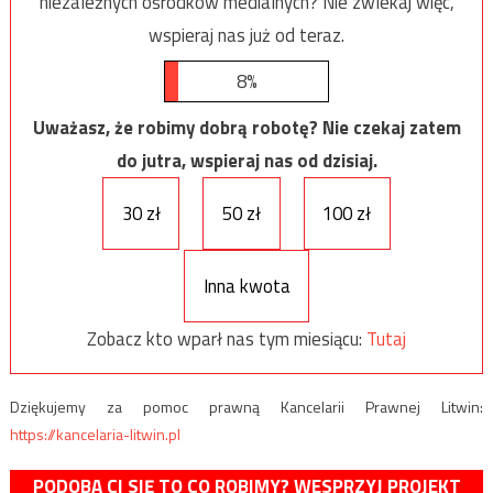
niezależnych ośrodków medialnych? Nie zwlekaj więc,
wspieraj nas już od teraz.
8%
Uważasz, że robimy dobrą robotę? Nie czekaj zatem
do jutra, wspieraj nas od dzisiaj.
30 zł
50 zł
100 zł
Inna kwota
Zobacz kto wparł nas tym miesiącu:
Tutaj
Dziękujemy za pomoc prawną Kancelarii Prawnej Litwin:
https://kancelaria-litwin.pl
PODOBA CI SIĘ TO CO ROBIMY? WESPRZYJ PROJEKT