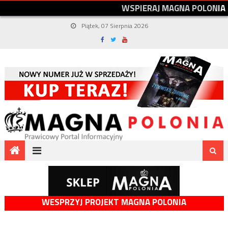
W
S
P
I
E
R
A
J
M
A
G
N
A
P
O
L
O
N
I
A
Piątek, 07 Sierpnia 2026
WESPRZYJ PROJEKT MAGNA POLONIA