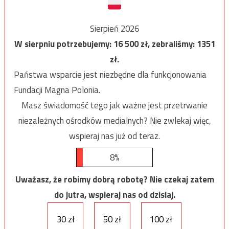
Sierpień 2026
W sierpniu potrzebujemy:
16 500
zł, zebraliśmy:
1351
zł.
Państwa wsparcie jest niezbędne dla funkcjonowania
Fundacji Magna Polonia.
Masz świadomość tego jak ważne jest przetrwanie
niezależnych ośrodków medialnych? Nie zwlekaj więc,
wspieraj nas już od teraz.
8%
Uważasz, że robimy dobrą robotę? Nie czekaj zatem
do jutra, wspieraj nas od dzisiaj.
30 zł
50 zł
100 zł