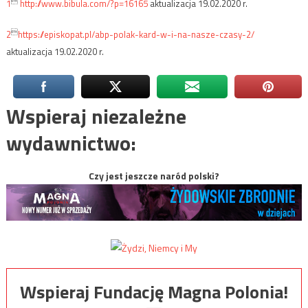

1
http://www.bibula.com/?p=16165
aktualizacja 19.02.2020 r.

2
https://episkopat.pl/abp-polak-kard-w-i-na-nasze-czasy-2/
aktualizacja 19.02.2020 r.
Wspieraj niezależne
wydawnictwo:
Czy jest jeszcze naród polski?
Wspieraj Fundację Magna Polonia!