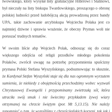
lwowskiego, który wysyłał listy gratulacyjne Hitlerowi i Stalinowi,
był nieczuły na listy biskupa Twardowskiego, proszącego o obronę
polskiej ludności przed ludobójczą akcją prowadzoną przez bandy
UPA, takie zachowanie arcybiskupa Wojciecha Polaka jest co
najmniej dziwne i sprawia wrażenie, że obecny Prymas woli nie
poruszać trudnych tematów.
W swoim liście abp Wojciech Polak, odnosząc się do coraz
większego odejścia od religii przodków młodego pokolenia
Polaków, zwrócił uwagę na potrzebę przypomnienia spuścizny
prymasa Polski Stefana Wyszyńskiego, podsumowując to słusznie,
że
Kardynał Stefan Wyszyński staje się dla nas ogromnym wyrzutem
sumienia, że niekiedy z obojętnością przechodzimy wobec wyzwań
Chrystusowej Ewangelii i przypominamy zwietrzałą sól, która
utraciła swój smak i nie świecimy przykładem żywej wiary
otrzymanej na chrzcie świętym (por. Mt 5,13.15). Nie należy
zapomnieć o tym, że wyrośliśmy z chrześcijańskich korzeni, tak jak i