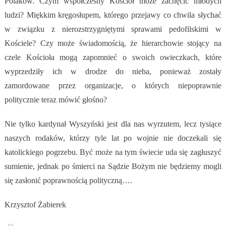
Polaków. Czym współczesny Kościół może zachęcić młodych
ludzi? Miękkim kręgosłupem, którego przejawy co chwila słychać
w związku z nierozstrzygniętymi sprawami pedofilskimi w
Kościele? Czy może świadomością, że hierarchowie stojący na
czele Kościoła mogą zapomnieć o swoich owieczkach, które
wyprzedziły ich w drodze do nieba, ponieważ zostały
zamordowane przez organizacje, o których niepoprawnie
politycznie teraz mówić głośno?
Nie tylko kardynał Wyszyński jest dla nas wyrzutem, lecz tysiące
naszych rodaków, którzy tyle lat po wojnie nie doczekali się
katolickiego pogrzebu. Być może na tym świecie uda się zagłuszyć
sumienie, jednak po śmierci na Sądzie Bożym nie będziemy mogli
się zasłonić poprawnością polityczną….
Krzysztof Żabierek