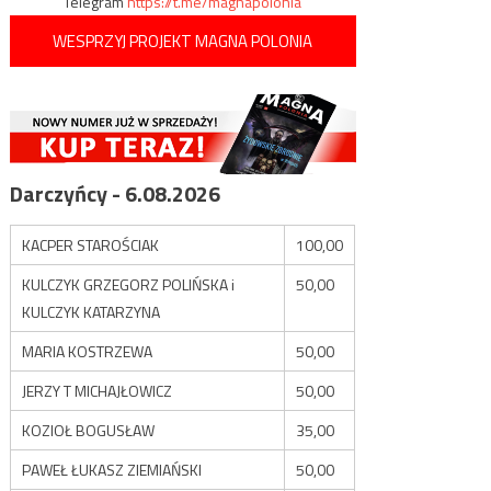
Telegram
https://t.me/magnapolonia
WESPRZYJ PROJEKT MAGNA POLONIA
Darczyńcy - 6.08.2026
KACPER STAROŚCIAK
100,00
KULCZYK GRZEGORZ POLIŃSKA i
50,00
KULCZYK KATARZYNA
MARIA KOSTRZEWA
50,00
JERZY T MICHAJŁOWICZ
50,00
KOZIOŁ BOGUSŁAW
35,00
PAWEŁ ŁUKASZ ZIEMIAŃSKI
50,00