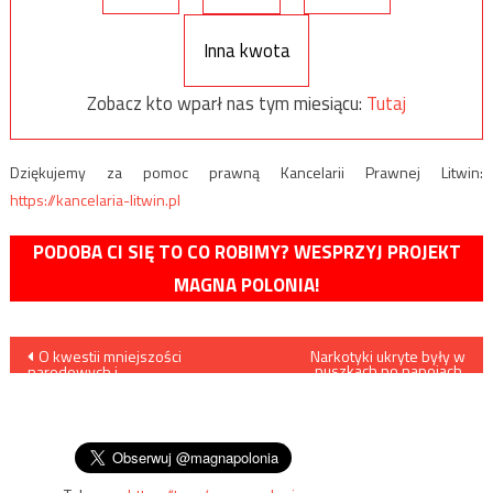
Inna kwota
Zobacz kto wparł nas tym miesiącu:
Tutaj
Dziękujemy za pomoc prawną Kancelarii Prawnej Litwin:
https://kancelaria-litwin.pl
PODOBA CI SIĘ TO CO ROBIMY? WESPRZYJ PROJEKT
MAGNA POLONIA!
Nawigacja
O kwestii mniejszości
Narkotyki ukryte były w
puszkach po napojach,
narodowych i
zatrzymano 12 osób
wpisu
bezterytorialnych w
rozważaniach polskiego
ministra Eugeniusza
Kwiatkowskiego cz. 2