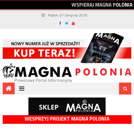
W
S
P
I
E
R
A
J
M
A
G
N
A
P
O
L
O
N
I
A
Piątek, 07 Sierpnia 2026
WESPRZYJ PROJEKT MAGNA POLONIA