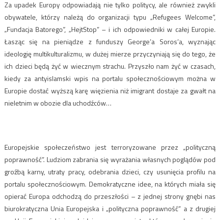
Za upadek Europy odpowiadają nie tylko politycy, ale również zwykli
obywatele, którzy należą do organizacji typu „Refugees Welcome”,
„Fundacja Batorego”, „HejtStop” – i ich odpowiedniki w całej Europie.
Łasząc się na pieniądze z funduszy George’a Soros’a, wyznając
ideologię multikulturalizmu, w dużej mierze przyczyniają się do tego, że
ich dzieci będą żyć w wiecznym strachu. Przyszło nam żyć w czasach,
kiedy za antyislamski wpis na portalu społecznościowym można w
Europie dostać wyższą karę więzienia niż imigrant dostaje za gwałt na
nieletnim w obozie dla uchodźców…
Europejskie społeczeństwo jest terroryzowane przez „polityczną
poprawność”. Ludziom zabrania się wyrażania własnych poglądów pod
groźbą karny, utraty pracy, odebrania dzieci, czy usunięcia profilu na
portalu społecznościowym. Demokratyczne idee, na których miała się
opierać Europa odchodzą do przeszłości – z jednej strony gnębi nas
biurokratyczna Unia Europejska i „polityczna poprawność” a z drugiej