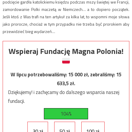
podcięcie gardła katolickiemu księdzu podczas mszy świętej we Francji,
zamordowanie Polki maczetą w Niemczech… a to dopiero początek.
Jeśli ktoś z Was trafi na ten artykuł za kilka lat, to wspomni moje słowa
jako prorocze, chociaż w tym przypadku nie trzeba być prorokiem aby
przewidzieć bieg wydarzeń…
Wspieraj Fundację Magna Polonia!
W lipcu potrzebowaliśmy:
15 000
zł, zebraliśmy:
15
633,5
zł.
Dziękujemy! i zachęcamy do dalszego wsparcia naszej
fundacji.
104%
30 zł
50 zł
100 zł