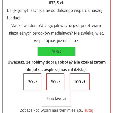
633,5
zł.
Dziękujemy! i zachęcamy do dalszego wsparcia naszej
fundacji.
Masz świadomość tego jak ważne jest przetrwanie
niezależnych ośrodków medialnych? Nie zwlekaj więc,
wspieraj nas już od teraz.
104%
Uważasz, że robimy dobrą robotę? Nie czekaj zatem
do jutra, wspieraj nas od dzisiaj.
30 zł
50 zł
100 zł
Inna kwota
Zobacz kto wparł nas tym miesiącu:
Tutaj