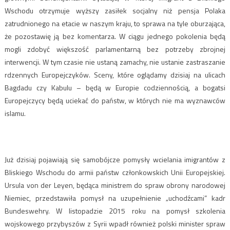
Wschodu otrzymuje wyższy zasiłek socjalny niż pensja Polaka
zatrudnionego na etacie w naszym kraju, to sprawa na tyle oburzająca,
że pozostawię ją bez komentarza. W ciągu jednego pokolenia będą
mogli zdobyć większość parlamentarną bez potrzeby zbrojnej
interwencji. W tym czasie nie ustaną zamachy, nie ustanie zastraszanie
rdzennych Europejczyków. Sceny, które oglądamy dzisiaj na ulicach
Bagdadu czy Kabulu – będą w Europie codziennością, a bogatsi
Europejczycy będą uciekać do państw, w których nie ma wyznawców
islamu.
Już dzisiaj pojawiają się samobójcze pomysły wcielania imigrantów z
Bliskiego Wschodu do armii państw członkowskich Unii Europejskiej.
Ursula von der Leyen, będąca ministrem do spraw obrony narodowej
Niemiec, przedstawiła pomysł na uzupełnienie „uchodźcami” kadr
Bundeswehry. W listopadzie 2015 roku na pomysł szkolenia
wojskowego przybyszów z Syrii wpadł również polski minister spraw