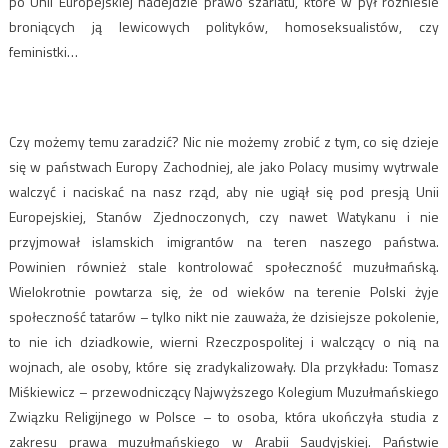
po Unii Europejskiej nadejdzie prawo szariatu, które w pył rozniesie
broniących ją lewicowych polityków, homoseksualistów, czy
feministki…
Czy możemy temu zaradzić? Nic nie możemy zrobić z tym, co się dzieje
się w państwach Europy Zachodniej, ale jako Polacy musimy wytrwale
walczyć i naciskać na nasz rząd, aby nie ugiął się pod presją Unii
Europejskiej, Stanów Zjednoczonych, czy nawet Watykanu i nie
przyjmował islamskich imigrantów na teren naszego państwa.
Powinien również stale kontrolować społeczność muzułmańską.
Wielokrotnie powtarza się, że od wieków na terenie Polski żyje
społeczność tatarów – tylko nikt nie zauważa, że dzisiejsze pokolenie,
to nie ich dziadkowie, wierni Rzeczpospolitej i walczący o nią na
wojnach, ale osoby, które się zradykalizowały. Dla przykładu: Tomasz
Miśkiewicz – przewodniczący Najwyższego Kolegium Muzułmańskiego
Związku Religijnego w Polsce – to osoba, która ukończyła studia z
zakresu prawa muzułmańskiego w Arabii Saudyjskiej. Państwie