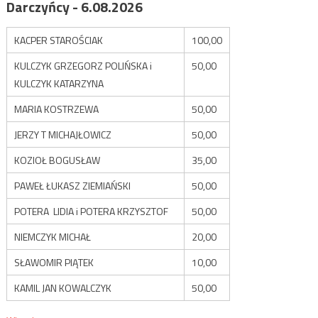
Darczyńcy - 6.08.2026
KACPER STAROŚCIAK
100,00
KULCZYK GRZEGORZ POLIŃSKA i
50,00
KULCZYK KATARZYNA
MARIA KOSTRZEWA
50,00
JERZY T MICHAJŁOWICZ
50,00
KOZIOŁ BOGUSŁAW
35,00
PAWEŁ ŁUKASZ ZIEMIAŃSKI
50,00
POTERA LIDIA i POTERA KRZYSZTOF
50,00
NIEMCZYK MICHAŁ
20,00
SŁAWOMIR PIĄTEK
10,00
KAMIL JAN KOWALCZYK
50,00