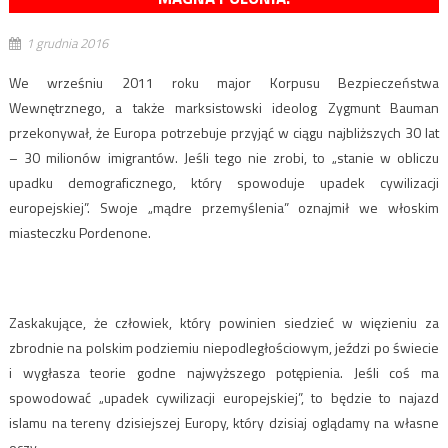
1 grudnia 2016
We wrześniu 2011 roku major Korpusu Bezpieczeństwa
Wewnętrznego, a także marksistowski ideolog Zygmunt Bauman
przekonywał, że Europa potrzebuje przyjąć w ciągu najbliższych 30 lat
– 30 milionów imigrantów. Jeśli tego nie zrobi, to „stanie w obliczu
upadku demograficznego, który spowoduje upadek cywilizacji
europejskiej”. Swoje „mądre przemyślenia” oznajmił we włoskim
miasteczku Pordenone.
Zaskakujące, że człowiek, który powinien siedzieć w więzieniu za
zbrodnie na polskim podziemiu niepodległościowym, jeździ po świecie
i wygłasza teorie godne najwyższego potępienia. Jeśli coś ma
spowodować „upadek cywilizacji europejskiej”, to będzie to najazd
islamu na tereny dzisiejszej Europy, który dzisiaj oglądamy na własne
oczy.