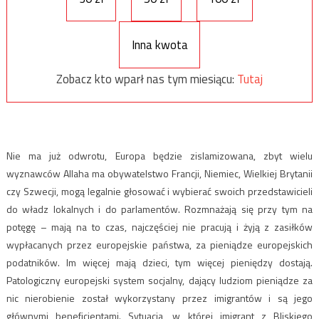
Inna kwota
Zobacz kto wparł nas tym miesiącu:
Tutaj
Nie ma już odwrotu, Europa będzie zislamizowana, zbyt wielu
wyznawców Allaha ma obywatelstwo Francji, Niemiec, Wielkiej Brytanii
czy Szwecji, mogą legalnie głosować i wybierać swoich przedstawicieli
do władz lokalnych i do parlamentów. Rozmnażają się przy tym na
potęgę – mają na to czas, najczęściej nie pracują i żyją z zasiłków
wypłacanych przez europejskie państwa, za pieniądze europejskich
podatników. Im więcej mają dzieci, tym więcej pieniędzy dostają.
Patologiczny europejski system socjalny, dający ludziom pieniądze za
nic nierobienie został wykorzystany przez imigrantów i są jego
głównymi beneficjentami. Sytuacja, w której imigrant z Bliskiego