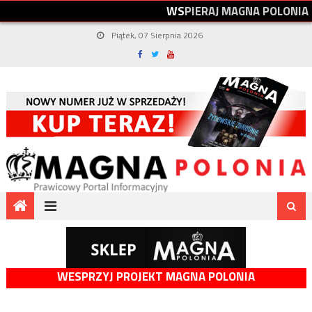
W
S
P
I
E
R
A
J
M
A
G
N
A
P
O
L
O
N
I
A
Piątek, 07 Sierpnia 2026
WESPRZYJ PROJEKT MAGNA POLONIA