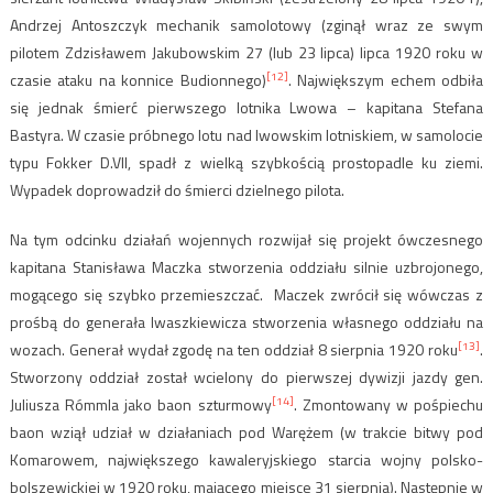
Andrzej Antoszczyk mechanik samolotowy (zginął wraz ze swym
pilotem Zdzisławem Jakubowskim 27 (lub 23 lipca) lipca 1920 roku w
[12]
czasie ataku na konnice Budionnego)
. Największym echem odbiła
się jednak śmierć pierwszego lotnika Lwowa – kapitana Stefana
Bastyra. W czasie próbnego lotu nad lwowskim lotniskiem, w samolocie
typu Fokker D.VII, spadł z wielką szybkością prostopadle ku ziemi.
Wypadek doprowadził do śmierci dzielnego pilota.
Na tym odcinku działań wojennych rozwijał się projekt ówczesnego
kapitana Stanisława Maczka stworzenia oddziału silnie uzbrojonego,
mogącego się szybko przemieszczać. Maczek zwrócił się wówczas z
prośbą do generała Iwaszkiewicza stworzenia własnego oddziału na
[13]
wozach. Generał wydał zgodę na ten oddział 8 sierpnia 1920 roku
.
Stworzony oddział został wcielony do pierwszej dywizji jazdy gen.
[14]
Juliusza Rómmla jako baon szturmowy
. Zmontowany w pośpiechu
baon wziął udział w działaniach pod Warężem (w trakcie bitwy pod
Komarowem, największego kawaleryjskiego starcia wojny polsko-
bolszewickiej w 1920 roku, mającego miejsce 31 sierpnia). Następnie w