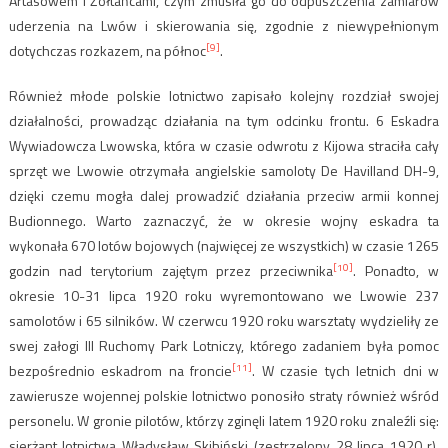
Artasowem i Żółtańcami, czym zmusiła go do odpuszczenia zamiarów
uderzenia na Lwów i skierowania się, zgodnie z niewypełnionym
[9]
dotychczas rozkazem, na północ
.
Również młode polskie lotnictwo zapisało kolejny rozdział swojej
działalności, prowadząc działania na tym odcinku frontu. 6 Eskadra
Wywiadowcza Lwowska, która w czasie odwrotu z Kijowa straciła cały
sprzęt we Lwowie otrzymała angielskie samoloty De Havilland DH-9,
dzięki czemu mogła dalej prowadzić działania przeciw armii konnej
Budionnego. Warto zaznaczyć, że w okresie wojny eskadra ta
wykonała 670 lotów bojowych (najwięcej ze wszystkich) w czasie 1265
[10]
godzin nad terytorium zajętym przez przeciwnika
. Ponadto, w
okresie 10-31 lipca 1920 roku wyremontowano we Lwowie 237
samolotów i 65 silników. W czerwcu 1920 roku warsztaty wydzieliły ze
swej załogi III Ruchomy Park Lotniczy, którego zadaniem była pomoc
[11]
bezpośrednio eskadrom na froncie
. W czasie tych letnich dni w
zawierusze wojennej polskie lotnictwo ponosiło straty również wśród
personelu. W gronie pilotów, którzy zginęli latem 1920 roku znaleźli się:
sierżant lotnictwa Władysław Skibiński (zestrzelony 28 lipca 1920 r),