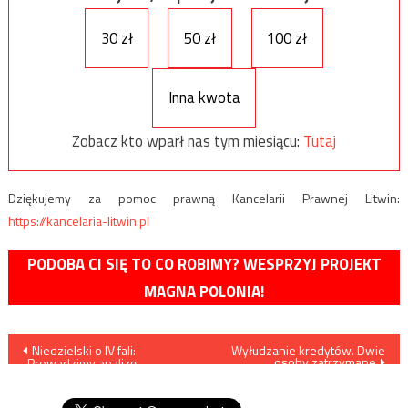
30 zł
50 zł
100 zł
Inna kwota
Zobacz kto wparł nas tym miesiącu:
Tutaj
Dziękujemy za pomoc prawną Kancelarii Prawnej Litwin:
https://kancelaria-litwin.pl
PODOBA CI SIĘ TO CO ROBIMY? WESPRZYJ PROJEKT
MAGNA POLONIA!
Nawigacja
Niedzielski o IV fali:
Wyłudzanie kredytów. Dwie
osoby zatrzymane
„Prowadzimy analizę
wpisu
wariantową. Mamy kilka
scenariuszy,”