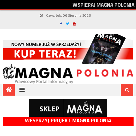
W
S
P
I
E
R
A
J
M
A
G
N
A
P
O
L
O
N
I
A
Czwartek, 06 Sierpnia 2026
WESPRZYJ PROJEKT MAGNA POLONIA