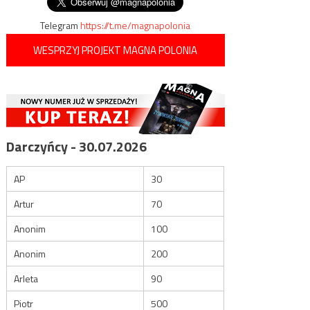
Telegram
https://t.me/magnapolonia
WESPRZYJ PROJEKT MAGNA POLONIA
Darczyńcy - 30.07.2026
AP
30
Artur
70
Anonim
100
Anonim
200
Arleta
90
Piotr
500