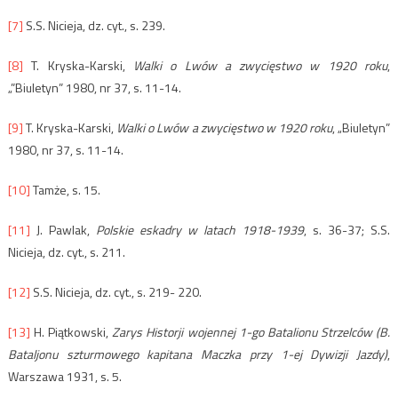
[7]
S.S. Nicieja, dz. cyt., s. 239.
[8]
T. Kryska-Karski,
Walki o Lwów a zwycięstwo w 1920 roku
,
„”Biuletyn” 1980, nr 37, s. 11-14.
[9]
T. Kryska-Karski,
Walki o Lwów a zwycięstwo w 1920 roku
, „Biuletyn”
1980, nr 37, s. 11-14.
[10]
Tamże, s. 15.
[11]
J. Pawlak,
Polskie eskadry w latach 1918-1939
, s. 36-37; S.S.
Nicieja, dz. cyt., s. 211.
[12]
S.S. Nicieja, dz. cyt., s. 219- 220.
[13]
H. Piątkowski,
Zarys Historji wojennej 1-go Batalionu Strzelców (B.
Bataljonu szturmowego kapitana Maczka przy 1-ej Dywizji Jazdy)
,
Warszawa 1931, s. 5.