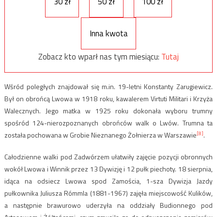
30 zł
50 zł
100 zł
Inna kwota
Zobacz kto wparł nas tym miesiącu:
Tutaj
Wśród poległych znajdował się m.in. 19-letni Konstanty Zarugiewicz.
Był on obrońcą Lwowa w 1918 roku, kawalerem Virtuti Militari i Krzyża
Walecznych. Jego matka w 1925 roku dokonała wyboru trumny
spośród 124-nierozpoznanych obrońców walk o Lwów. Trumna ta
[8]
została pochowana w Grobie Nieznanego Żołnierza w Warszawie
.
Całodzienne walki pod Zadwórzem ułatwiły zajęcie pozycji obronnych
wokół Lwowa i Winnik przez 13 Dywizję i 12 pułk piechoty. 18 sierpnia,
idąca na odsiecz Lwowa spod Zamościa, 1-sza Dywizja Jazdy
pułkownika Juliusza Rómmla (1881-1967) zajęła miejscowość Kulików,
a następnie brawurowo uderzyła na oddziały Budionnego pod