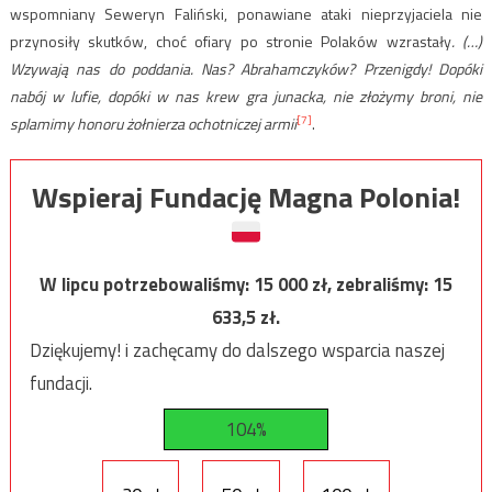
wspomniany Seweryn Faliński, ponawiane ataki nieprzyjaciela nie
przynosiły skutków, choć ofiary po stronie Polaków wzrastały
. (…)
Wzywają nas do poddania. Nas? Abrahamczyków? Przenigdy! Dopóki
nabój w lufie, dopóki w nas krew gra junacka, nie złożymy broni, nie
[7]
splamimy honoru żołnierza ochotniczej armii
.
Wspieraj Fundację Magna Polonia!
W lipcu potrzebowaliśmy:
15 000
zł, zebraliśmy:
15
633,5
zł.
Dziękujemy! i zachęcamy do dalszego wsparcia naszej
fundacji.
104%