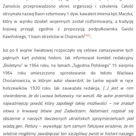
Zamościu przeprowadzono okres organizacji i szkolenia. Całość
otrzymała nazwę Baon szturmowy 1 dyw. kawalerii imienia kpt. Maczka,
który w wyniku działań wojennych został rozformowany, a tradycję
bojową przejął, zgodnie z propozycją podpułkownika Gwido
[15]
Kawińskiego, 1 baon strzelców w Chojnicach
.
Już po II wojnie światowej rozpoczęło się celowe zamazywanie tych
pięknych kart polskiej historii. Jak informował komitet redakcyjny
„Biuletynu” w 1964 roku, na łamach „Tygodnia Polskiego” 15 sierpnia
1964 roku umieszczono sprostowanie do tekstu Wacława
Chocianowicza, w którym autor stwierdził, że Lwów wpadł w ręce
bolszewików 1920 roku. Jak zauważała redakcja,
(…) jest w nim
stwierdzenie, że do Lwowa bolszewicy nie weszli. Ale autor przemilcza
najważniejszy powód, który zapobiegł takiej możliwości – nie znalazł
słowa o krwawej bitwie pod Zadwórzem. Natomiast rozpisał się
obszernie o naszych ówczesnych ukraińskich sprzymierzeńcach pod
wodzą gen. Petlury – wywołując tym samym fałszywe wrażenie, że im
właśnie mogliśmy zawdzięczać ten szczęśliwy zwrot w historii naszego