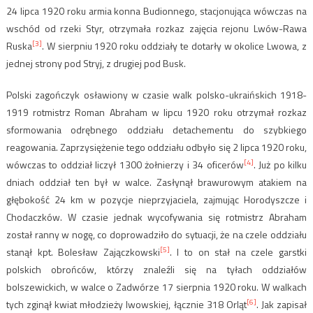
24 lipca 1920 roku armia konna Budionnego, stacjonująca wówczas na
wschód od rzeki Styr, otrzymała rozkaz zajęcia rejonu Lwów-Rawa
[3]
Ruska
. W sierpniu 1920 roku oddziały te dotarły w okolice Lwowa, z
jednej strony pod Stryj, z drugiej pod Busk.
Polski zagończyk osławiony w czasie walk polsko-ukraińskich 1918-
1919 rotmistrz Roman Abraham w lipcu 1920 roku otrzymał rozkaz
sformowania odrębnego oddziału detachementu do szybkiego
reagowania. Zaprzysiężenie tego oddziału odbyło się 2 lipca 1920 roku,
[4]
wówczas to oddział liczył 1300 żołnierzy i 34 oficerów
. Już po kilku
dniach oddział ten był w walce. Zasłynął brawurowym atakiem na
głębokość 24 km w pozycje nieprzyjaciela, zajmując Horodyszcze i
Chodaczków. W czasie jednak wycofywania się rotmistrz Abraham
został ranny w nogę, co doprowadziło do sytuacji, że na czele oddziału
[5]
stanął kpt. Bolesław Zajączkowski
. I to on stał na czele garstki
polskich obrońców, którzy znaleźli się na tyłach oddziałów
bolszewickich, w walce o Zadwórze 17 sierpnia 1920 roku. W walkach
[6]
tych zginął kwiat młodzieży lwowskiej, łącznie 318 Orląt
. Jak zapisał