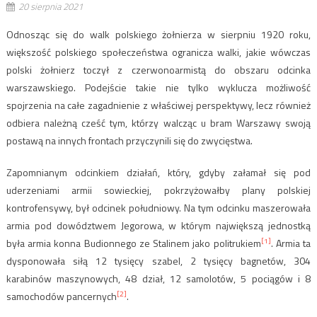
20 sierpnia 2021
Odnosząc się do walk polskiego żołnierza w sierpniu 1920 roku,
większość polskiego społeczeństwa ogranicza walki, jakie wówczas
polski żołnierz toczył z czerwonoarmistą do obszaru odcinka
warszawskiego. Podejście takie nie tylko wyklucza możliwość
spojrzenia na całe zagadnienie z właściwej perspektywy, lecz również
odbiera należną cześć tym, którzy walcząc u bram Warszawy swoją
postawą na innych frontach przyczynili się do zwycięstwa.
Zapomnianym odcinkiem działań, który, gdyby załamał się pod
uderzeniami armii sowieckiej, pokrzyżowałby plany polskiej
kontrofensywy, był odcinek południowy. Na tym odcinku maszerowała
armia pod dowództwem Jegorowa, w którym największą jednostką
[1]
była armia konna Budionnego ze Stalinem jako politrukiem
. Armia ta
dysponowała siłą 12 tysięcy szabel, 2 tysięcy bagnetów, 304
karabinów maszynowych, 48 dział, 12 samolotów, 5 pociągów i 8
[2]
samochodów pancernych
.