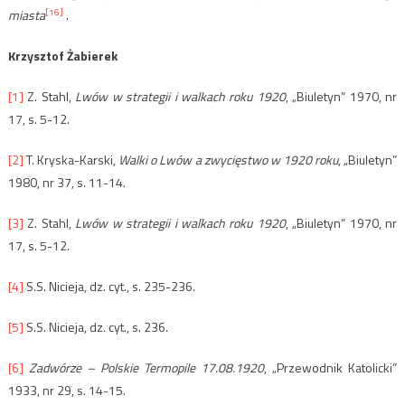
[16]
miasta
.
Krzysztof Żabierek
[1]
Z. Stahl,
Lwów w strategii i walkach roku 1920
, „Biuletyn” 1970, nr
17, s. 5-12.
[2]
T. Kryska-Karski,
Walki o Lwów a zwycięstwo w 1920 roku
, „Biuletyn”
1980, nr 37, s. 11-14.
[3]
Z. Stahl,
Lwów w strategii i walkach roku 1920
, „Biuletyn” 1970, nr
17, s. 5-12.
[4]
S.S. Nicieja, dz. cyt., s. 235-236.
[5]
S.S. Nicieja, dz. cyt., s. 236.
[6]
Zadwórze – Polskie Termopile 17.08.1920
, „Przewodnik Katolicki”
1933, nr 29, s. 14-15.