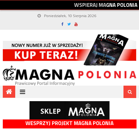
W
S
P
I
E
R
A
J
M
A
G
N
A
P
O
L
O
N
I
A
Poniedziałek, 10 Sierpnia 2026
WESPRZYJ PROJEKT MAGNA POLONIA