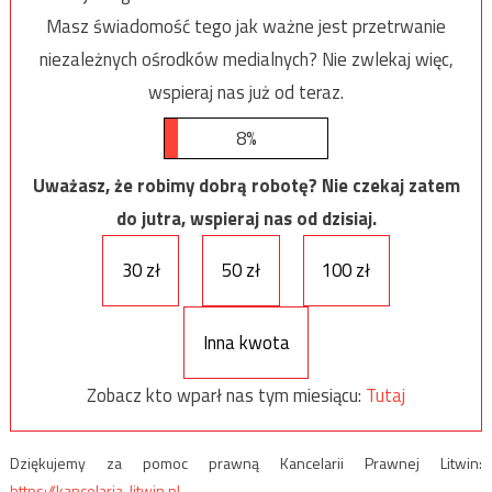
Masz świadomość tego jak ważne jest przetrwanie
niezależnych ośrodków medialnych? Nie zwlekaj więc,
wspieraj nas już od teraz.
8%
Uważasz, że robimy dobrą robotę? Nie czekaj zatem
do jutra, wspieraj nas od dzisiaj.
30 zł
50 zł
100 zł
Inna kwota
Zobacz kto wparł nas tym miesiącu:
Tutaj
Dziękujemy za pomoc prawną Kancelarii Prawnej Litwin:
https://kancelaria-litwin.pl