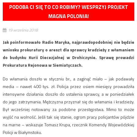
PODOBA CI SIĘ TO CO ROBIMY? WESPRZYJ PROJEKT
MAGNA POLONIA!
19 września 2018
Jak poinformowało Radio Maryka, najprawdopodobniej nie będzie
wniosku prokuratury o areszt dla sprawcy kradzieży z włamaniem
do budynku Kurii Diecezjalnej w Drohiczynie. Sprawę prowadzi
Prokuratura Rejonowa w Siemiatyczach.
Do włamania doszło w styczniu br., a zaginąć miało – jak podawały
media – nawet 400 tys. zł. Policja przez osiem miesięcy prowadziła
intensywne działania: doszło do ustalenia sprawcy, a w poniedziałek
do jego zatrzymania. Mężczyzna przyznał się do włamania i kradzieży.
Był wcześniej notowany za podobne przestępstwa. Mimo to może
wyjść na wolność. Jeśli tak się stanie, ogrom pracy policjantów pójdzie
na marne – wskazuje Tomasz Krupa, rzecznik Komendy Wojewódzkiej
Policji w Białymstoku.