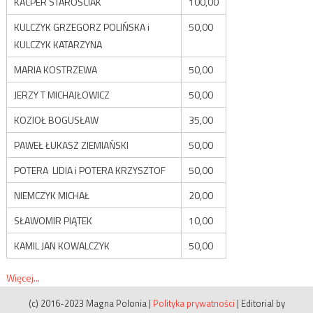
KACPER STAROŚCIAK
100,00
KULCZYK GRZEGORZ POLIŃSKA i
50,00
KULCZYK KATARZYNA
MARIA KOSTRZEWA
50,00
JERZY T MICHAJŁOWICZ
50,00
KOZIOŁ BOGUSŁAW
35,00
PAWEŁ ŁUKASZ ZIEMIAŃSKI
50,00
POTERA LIDIA i POTERA KRZYSZTOF
50,00
NIEMCZYK MICHAŁ
20,00
SŁAWOMIR PIĄTEK
10,00
KAMIL JAN KOWALCZYK
50,00
Więcej...
(c) 2016-2023 Magna Polonia
|
Polityka prywatności
|
Editorial by