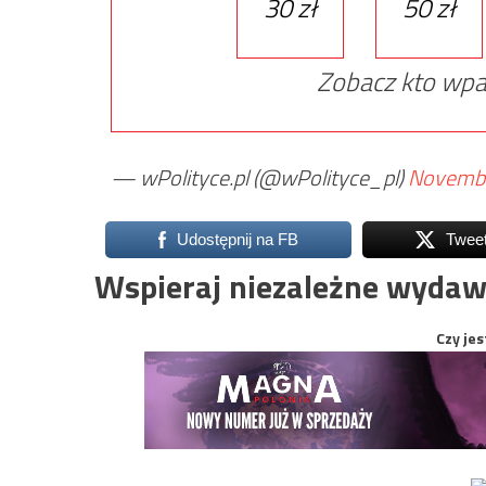
30 zł
50 zł
Zobacz kto wpa
— wPolityce.pl (@wPolityce_pl)
Novembe
Udostępnij na FB
Twee
Wspieraj niezależne wydaw
Czy jes