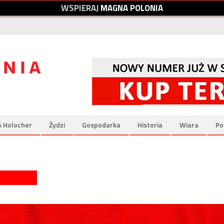
W
S
P
I
E
R
A
J
M
A
G
N
A
P
O
L
O
N
I
A
& Holocher
Żydzi
Gospodarka
Historia
Wiara
Po