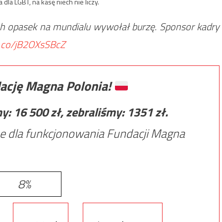
dla LGBT, na kasę niech nie liczy.
 opasek na mundialu wywołał burzę. Sponsor kadry
/t.co/jB2OXsSBcZ
ację Magna Polonia!
my:
16 500
zł, zebraliśmy:
1351
zł.
e dla funkcjonowania Fundacji Magna
8%