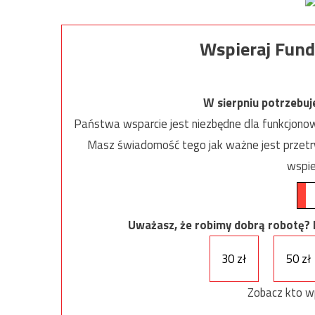
Wspieraj Fund
W sierpniu potrzebu
Państwa wsparcie jest niezbędne dla funkcjonow
Masz świadomość tego jak ważne jest przetrw
wspie
Uważasz, że robimy dobrą robotę? Ni
30 zł
50 zł
Zobacz kto w