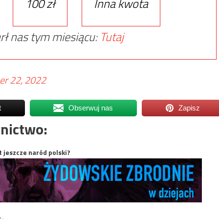
100 zł
Inna kwota
rł nas tym miesiącu:
Tutaj
r 22, 2022
t
Obserwuj nas
Zapisz
nictwo:
t jeszcze naród polski?