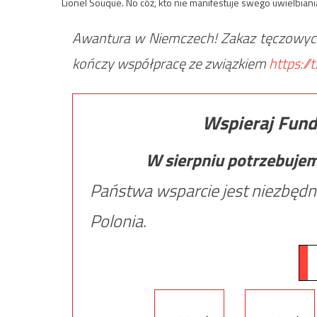
Lionel Souque. No cóż, kto nie manifestuje swego uwielbiania 
Awantura w Niemczech! Zakaz tęczowych
kończy współpracę ze związkiem
https:/
Wspieraj Fund
W sierpniu potrzebuje
Państwa wsparcie jest niezbędn
Polonia.