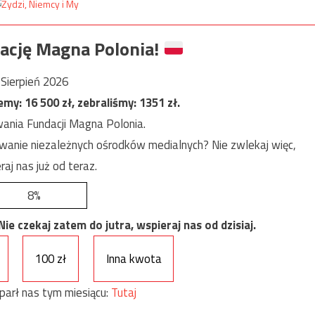
ację Magna Polonia!
Sierpień 2026
jemy:
16 500
zł, zebraliśmy:
1351
zł.
ania Fundacji Magna Polonia.
anie niezależnych ośrodków medialnych? Nie zwlekaj więc,
raj nas już od teraz.
8%
e czekaj zatem do jutra, wspieraj nas od dzisiaj.
100 zł
Inna kwota
parł nas tym miesiącu:
Tutaj