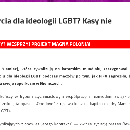
ia dla ideologii LGBT? Kasy nie
MY? WESPRZYJ PROJEKT MAGNA POLONIA!
Niemiec), które rywalizują na katarskim mundialu, zrezygnowali
iu dla ideologii LGBT podczas meczów po tym, jak FIFA zagroziła, 
ma swoje reperkusje w Niemczech.
 kończy w trybie natychmiastowym współpracę z niemieckim związki
 zniknięcia opasek „One love” z rękawa koszulki kapitana kadry Manue
 LGBT+.
ynikających z obowiązującego kontraktu” — kwituje sytuację prezes Re