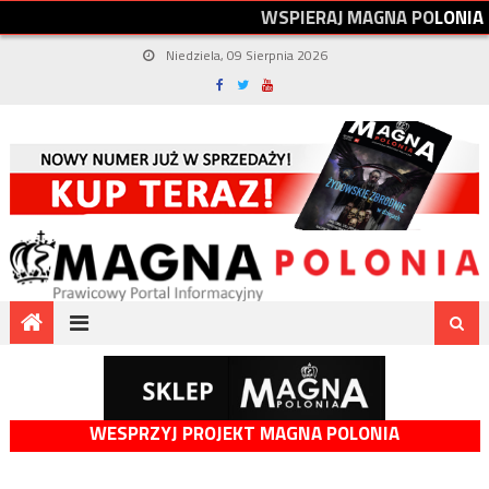
W
S
P
I
E
R
A
J
M
A
G
N
A
P
O
L
O
N
I
A
Niedziela, 09 Sierpnia 2026
WESPRZYJ PROJEKT MAGNA POLONIA