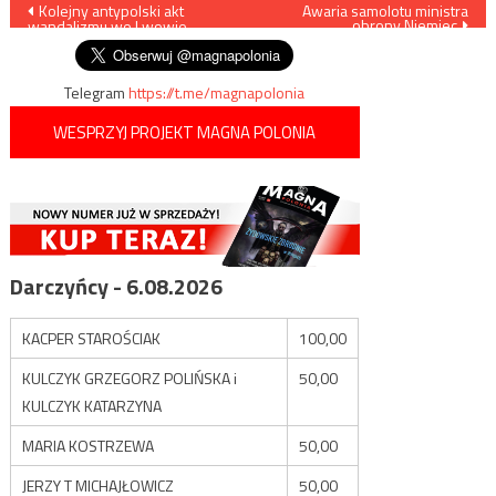
Nawigacja
Kolejny antypolski akt
Awaria samolotu ministra
obrony Niemiec
wandalizmu we Lwowie
wpisu
Telegram
https://t.me/magnapolonia
WESPRZYJ PROJEKT MAGNA POLONIA
Darczyńcy - 6.08.2026
KACPER STAROŚCIAK
100,00
KULCZYK GRZEGORZ POLIŃSKA i
50,00
KULCZYK KATARZYNA
MARIA KOSTRZEWA
50,00
JERZY T MICHAJŁOWICZ
50,00