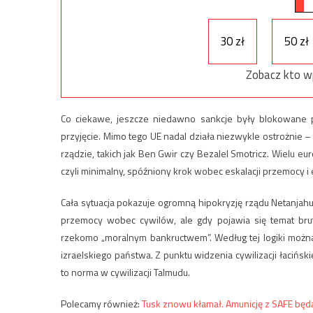
30 zł
50 zł
Zobacz kto w
Co ciekawe, jeszcze niedawno sankcje były blokowane p
przyjęcie. Mimo tego UE nadal działa niezwykle ostrożnie –
rządzie, takich jak Ben Gwir czy Bezalel Smotricz. Wielu e
czyli minimalny, spóźniony krok wobec eskalacji przemocy i
Cała sytuacja pokazuje ogromną hipokryzję rządu Netanjahu
przemocy wobec cywilów, ale gdy pojawia się temat brut
rzekomo „moralnym bankructwem”. Według tej logiki można 
izraelskiego państwa. Z punktu widzenia cywilizacji łaciński
to norma w cywilizacji Talmudu.
Polecamy również:
Tusk znowu kłamał. Amunicję z SAFE będ