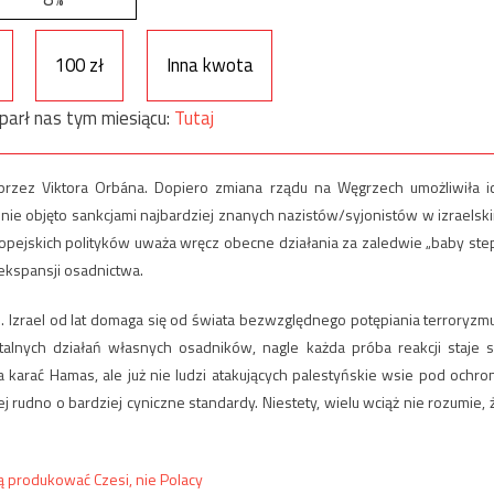
100 zł
Inna kwota
parł nas tym miesiącu:
Tutaj
rzez Viktora Orbána. Dopiero zmiana rządu na Węgrzech umożliwiła i
 nie objęto sankcjami najbardziej znanych nazistów/syjonistów w izraelsk
uropejskich polityków uważa wręcz obecne działania za zaledwie „baby step
 ekspansji osadnictwa.
. Izrael od lat domaga się od świata bezwzględnego potępiania terroryzmu
alnych działań własnych osadników, nagle każda próba reakcji staje s
karać Hamas, ale już nie ludzi atakujących palestyńskie wsie pod ochro
ej rudno o bardziej cyniczne standardy. Niestety, wielu wciąż nie rozumie, 
ą produkować Czesi, nie Polacy