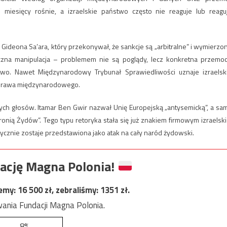
iesięcy rośnie, a izraelskie państwo często nie reaguje lub reagu
Gideona Sa’ara, który przekonywał, że sankcje są „arbitralne” i wymierzo
syczna manipulacja – problemem nie są poglądy, lecz konkretna przemoc
ictwo. Nawet Międzynarodowy Trybunał Sprawiedliwości uznaje izraelsk
e prawa międzynarodowego.
nych głosów. Itamar Ben Gwir nazwał Unię Europejską „antysemicką”, a sa
ronią Żydów”. Tego typu retoryka stała się już znakiem firmowym izraelski
ycznie zostaje przedstawiona jako atak na cały naród żydowski.
ację Magna Polonia!
jemy:
16 500
zł, zebraliśmy:
1351
zł.
ania Fundacji Magna Polonia.
8%