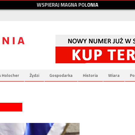
W
S
P
I
E
R
A
J
M
A
G
N
A
P
O
L
O
N
I
A
& Holocher
Żydzi
Gospodarka
Historia
Wiara
Po