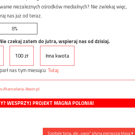
anie niezależnych ośrodków medialnych? Nie zwlekaj więc,
raj nas już od teraz.
8%
e czekaj zatem do jutra, wspieraj nas od dzisiaj.
100 zł
Inna kwota
parł nas tym miesiącu:
Tutaj
s://kancelaria-litwin.pl
MY? WESPRZYJ PROJEKT MAGNA POLONIA!
Szpitale toną, ale „swoi” płyną pierwszą klasą