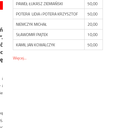
PAWEŁ ŁUKASZ ZIEMIAŃSKI
50,00
POTERA LIDIA i POTERA KRZYSZTOF
50,00
NIEMCZYK MICHAŁ
20,00
ań
SŁAWOMIR PIĄTEK
10,00
”.
yć
KAMIL JAN KOWALCZYK
50,00
c
Więcej...
ię
 i
 i
ie
ną
j,
oc