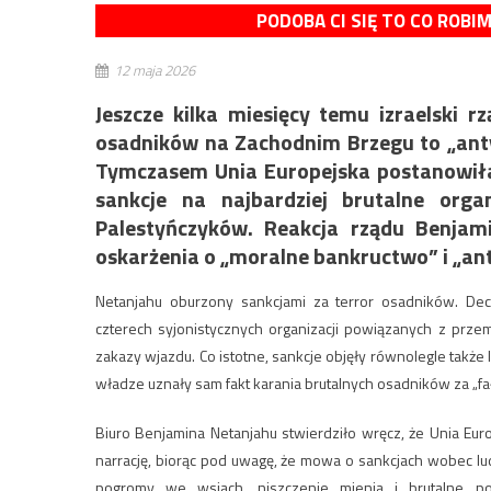
PODOBA CI SIĘ TO CO ROBI
12 maja 2026
Jeszcze kilka miesięcy temu izraelski 
osadników na Zachodnim Brzegu to „anty
Tymczasem Unia Europejska postanowiła
sankcje na najbardziej brutalne org
Palestyńczyków. Reakcja rządu Benja
oskarżenia o „moralne bankructwo” i „a
Netanjahu oburzony sankcjami za terror osadników. Dec
czterech syjonistycznych organizacji powiązanych z pr
zakazy wjazdu. Co istotne, sankcje objęły równolegle także
władze uznały sam fakt karania brutalnych osadników za „
Biuro Benjamina Netanjahu stwierdziło wręcz, że Unia Eur
narrację, biorąc pod uwagę, że mowa o sankcjach wobec ludz
pogromy we wsiach, niszczenie mienia i brutalne p