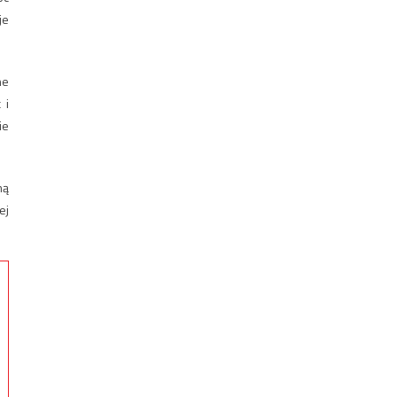
je
ne
 i
ie
mą
ej