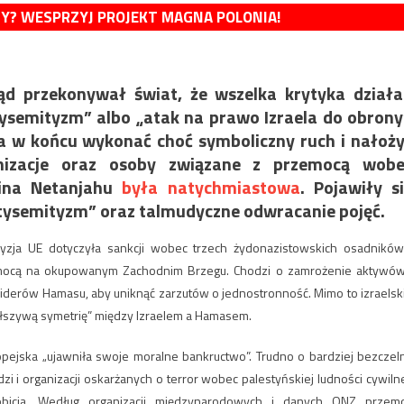
MY? WESPRZYJ PROJEKT MAGNA POLONIA!
rząd przekonywał świat, że wszelka krytyka dział
semityzm” albo „atak na prawo Izraela do obrony
 w końcu wykonać choć symboliczny ruch i nałoż
anizacje oraz osoby związane z przemocą wobe
mina Netanjahu
była natychmiastowa
. Pojawiły s
ntysemityzm” oraz talmudyczne odwracanie pojęć.
yzja UE dotyczyła sankcji wobec trzech żydonazistowskich osadników
zemocą na okupowanym Zachodnim Brzegu. Chodzi o zamrożenie aktywów
 liderów Hamasu, aby uniknąć zarzutów o jednostronność. Mimo to izraelsk
fałszywą symetrię” między Izraelem a Hamasem.
opejska „ujawniła swoje moralne bankructwo”. Trudno o bardziej bezczel
i i organizacji oskarżanych o terror wobec palestyńskiej ludności cywilne
obicia. Według organizacji międzynarodowych i danych ONZ przem