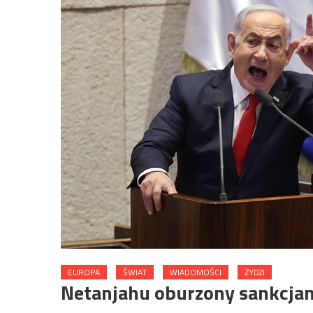
EUROPA
ŚWIAT
WIADOMOŚCI
ŻYDZI
Netanjahu oburzony sankcjam