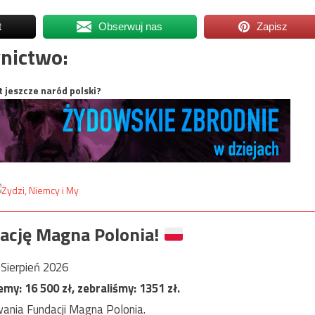
t
Obserwuj nas
Zapisz
nictwo:
t jeszcze naród polski?
ację Magna Polonia!
Sierpień 2026
jemy:
16 500
zł, zebraliśmy:
1351
zł.
ania Fundacji Magna Polonia.