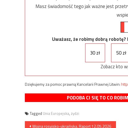
Masz świadomość tego jak ważne jest przetrw
wspie
Uważasz, że robimy dobrą robotę? Ni
30 zł
50 zł
Zobacz kto w
Dziękujemy za pomoc prawną Kancelarii Prawnej Litwin:
http
PODOBA CI SIĘ TO CO ROBI
Tagged
Unia Europejska
,
żydzi
Nawigacja
Wojna rosyjsko-ukraińska. Raport 12.05.2026