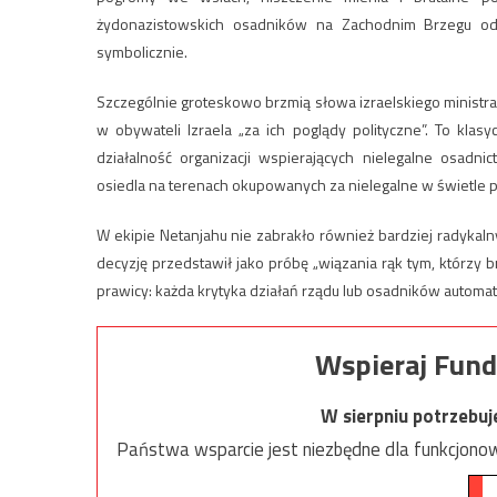
żydonazistowskich osadników na Zachodnim Brzegu od m
symbolicznie.
Szczególnie groteskowo brzmią słowa izraelskiego ministra 
w obywateli Izraela „za ich poglądy polityczne”. To kla
działalność organizacji wspierających nielegalne osadn
osiedla na terenach okupowanych za nielegalne w świetl
W ekipie Netanjahu nie zabrakło również bardziej radykal
decyzję przedstawił jako próbę „wiązania rąk tym, którzy b
prawicy: każda krytyka działań rządu lub osadników automat
Wspieraj Fund
W sierpniu potrzebu
Państwa wsparcie jest niezbędne dla funkcjonow