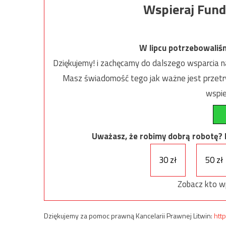
Wspieraj Fund
W lipcu potrzebowaliś
Dziękujemy! i zachęcamy do dalszego wsparcia na
Masz świadomość tego jak ważne jest przetrw
wspie
Uważasz, że robimy dobrą robotę? Ni
30 zł
50 zł
Zobacz kto w
Dziękujemy za pomoc prawną Kancelarii Prawnej Litwin:
http