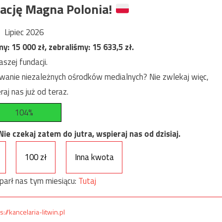
ację Magna Polonia!
Lipiec 2026
my:
15 000
zł, zebraliśmy:
15 633,5
zł.
szej fundacji.
anie niezależnych ośrodków medialnych? Nie zwlekaj więc,
raj nas już od teraz.
104%
e czekaj zatem do jutra, wspieraj nas od dzisiaj.
100 zł
Inna kwota
parł nas tym miesiącu:
Tutaj
s://kancelaria-litwin.pl