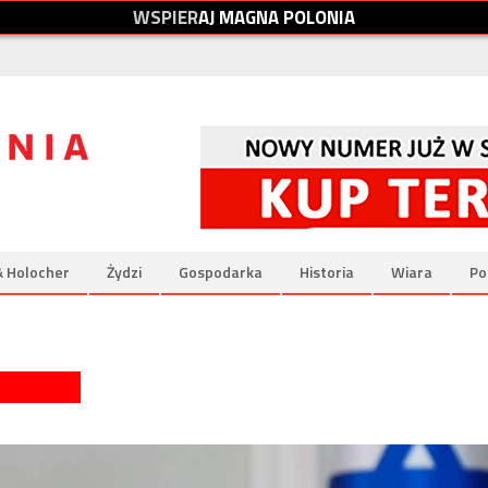
W
S
P
I
E
R
A
J
M
A
G
N
A
P
O
L
O
N
I
A
& Holocher
Żydzi
Gospodarka
Historia
Wiara
Po