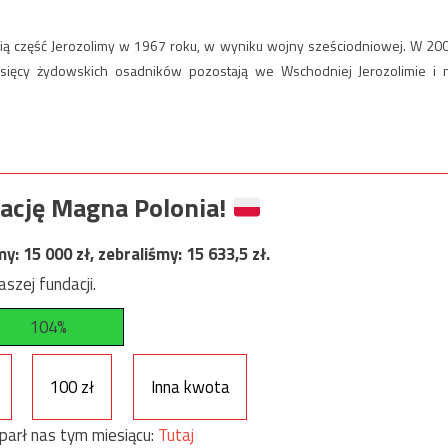
dnią część Jerozolimy w 1967 roku, w wyniku wojny sześciodniowej. W 20
 tysięcy żydowskich osadników pozostają we Wschodniej Jerozolimie i 
ację Magna Polonia!
my:
15 000
zł, zebraliśmy:
15 633,5
zł.
szej fundacji.
104%
100 zł
Inna kwota
parł nas tym miesiącu:
Tutaj