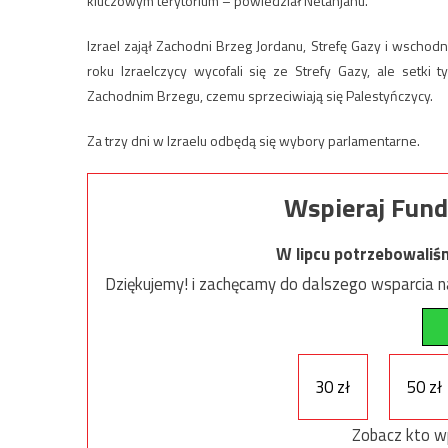
kluczowym terytorium – powiedział Netanjahu.
Izrael zajął Zachodni Brzeg Jordanu, Strefę Gazy i wscho
roku Izraelczycy wycofali się ze Strefy Gazy, ale setki
Zachodnim Brzegu, czemu sprzeciwiają się Palestyńczycy.
Za trzy dni w Izraelu odbędą się wybory parlamentarne.
Wspieraj Fund
W lipcu potrzebowaliś
Dziękujemy! i zachęcamy do dalszego wsparcia na
30 zł
50 zł
Zobacz kto w