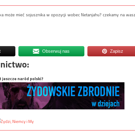
lska może mieć sojusznika w opozycji wobec Netanjahu? czekamy na was
t
Obserwuj nas
Zapisz
nictwo:
t jeszcze naród polski?