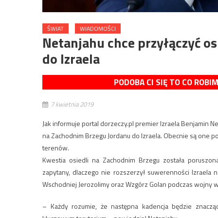
ŚWIAT
WIADOMOŚCI
Netanjahu chce przyłączyć o
do Izraela
PODOBA CI SIĘ TO CO ROBI
7 kwietnia 2019
Jak informuje portal dorzeczy.pl premier Izraela Benjamin N
na Zachodnim Brzegu Jordanu do Izraela. Obecnie są one pod
terenów.
Kwestia osiedli na Zachodnim Brzegu została poruszona
zapytany, dlaczego nie rozszerzył suwerenności Izraela 
Wschodniej Jerozolimy oraz Wzgórz Golan podczas wojny w
– Każdy rozumie, że następna kadencja będzie znacząc