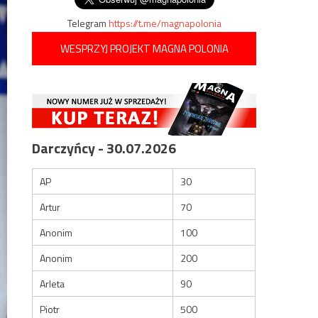
Telegram
https://t.me/magnapolonia
WESPRZYJ PROJEKT MAGNA POLONIA
Darczyńcy - 30.07.2026
AP
30
Artur
70
Anonim
100
Anonim
200
Arleta
90
Piotr
500