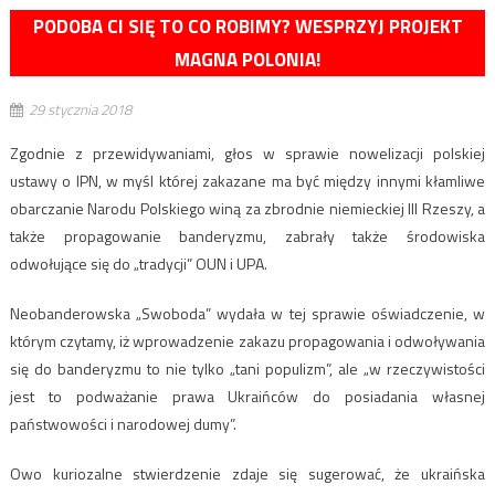
PODOBA CI SIĘ TO CO ROBIMY? WESPRZYJ PROJEKT
MAGNA POLONIA!
29 stycznia 2018
Zgodnie z przewidywaniami, głos w sprawie nowelizacji polskiej
ustawy o IPN, w myśl której zakazane ma być między innymi kłamliwe
obarczanie Narodu Polskiego winą za zbrodnie niemieckiej III Rzeszy, a
także propagowanie banderyzmu, zabrały także środowiska
odwołujące się do „tradycji” OUN i UPA.
Neobanderowska „Swoboda” wydała w tej sprawie oświadczenie, w
którym czytamy, iż wprowadzenie zakazu propagowania i odwoływania
się do banderyzmu to nie tylko „tani populizm”, ale „w rzeczywistości
jest to podważanie prawa Ukraińców do posiadania własnej
państwowości i narodowej dumy”.
Owo kuriozalne stwierdzenie zdaje się sugerować, że ukraińska