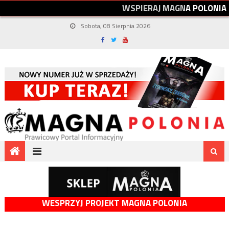
W
S
P
I
E
R
A
J
M
A
G
N
A
P
O
L
O
N
I
A
Sobota, 08 Sierpnia 2026
WESPRZYJ PROJEKT MAGNA POLONIA