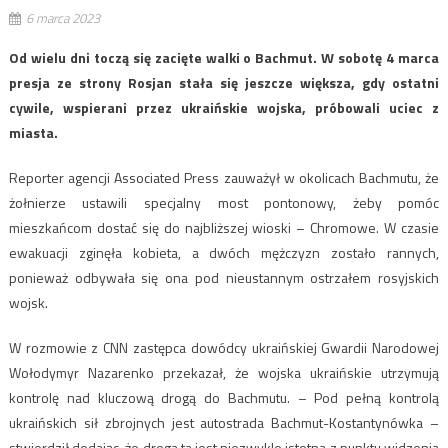
6 marca 2023
Od wielu dni toczą się zacięte walki o Bachmut. W sobotę 4 marca
presja ze strony Rosjan stała się jeszcze większa, gdy ostatni
cywile, wspierani przez ukraińskie wojska, próbowali uciec z
miasta.
Reporter agencji Associated Press zauważył w okolicach Bachmutu, że
żołnierze ustawili specjalny most pontonowy, żeby pomóc
mieszkańcom dostać się do najbliższej wioski – Chromowe. W czasie
ewakuacji zginęła kobieta, a dwóch mężczyzn zostało rannych,
ponieważ odbywała się ona pod nieustannym ostrzałem rosyjskich
wojsk.
W rozmowie z CNN zastępca dowódcy ukraińskiej Gwardii Narodowej
Wołodymyr Nazarenko przekazał, że wojska ukraińskie utrzymują
kontrolę nad kluczową drogą do Bachmutu. – Pod pełną kontrolą
ukraińskich sił zbrojnych jest autostrada Bachmut-Kostantynówka –
stwierdził dodając, że droga ta jest niezwykle istotna z punktu widzenia