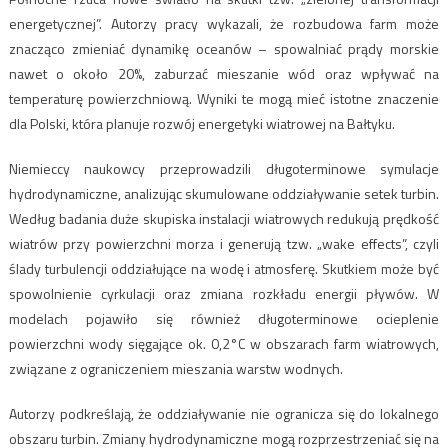
energetycznej”. Autorzy pracy wykazali, że rozbudowa farm może
znacząco zmieniać dynamikę oceanów – spowalniać prądy morskie
nawet o około 20%, zaburzać mieszanie wód oraz wpływać na
temperaturę powierzchniową. Wyniki te mogą mieć istotne znaczenie
dla Polski, która planuje rozwój energetyki wiatrowej na Bałtyku.
Niemieccy naukowcy przeprowadzili długoterminowe symulacje
hydrodynamiczne, analizując skumulowane oddziaływanie setek turbin.
Według badania duże skupiska instalacji wiatrowych redukują prędkość
wiatrów przy powierzchni morza i generują tzw. „wake effects”, czyli
ślady turbulencji oddziałujące na wodę i atmosferę. Skutkiem może być
spowolnienie cyrkulacji oraz zmiana rozkładu energii pływów. W
modelach pojawiło się również długoterminowe ocieplenie
powierzchni wody sięgające ok. 0,2°C w obszarach farm wiatrowych,
związane z ograniczeniem mieszania warstw wodnych.
Autorzy podkreślają, że oddziaływanie nie ogranicza się do lokalnego
obszaru turbin. Zmiany hydrodynamiczne mogą rozprzestrzeniać się na