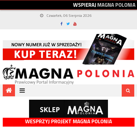
W
S
P
I
E
R
A
J
M
A
G
N
A
P
O
L
O
N
I
A
Czwartek, 06 Sierpnia 2026
WESPRZYJ PROJEKT MAGNA POLONIA