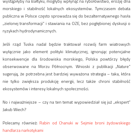
wystąpiłyby na Bałtyku, mogłyby wpłynąć na rybołówstwo, erozję dna
morskiego i stabilność lokalnych ekosystemów. Tymczasem debata
publiczna w Polsce często sprowadza się do bezalternatywnego hasła
„zielonej transformacji” i stawiania na OZE, bez pogłębionej dyskusji o
ryzykach hydrodynamicznych.
Jeśli rząd Tuska nadal będzie traktował rozwój farm wiatrowych
wyłącznie jako element polityki klimatycznej, ignorując potencjalne
konsekwencje dla środowiska morskiego, Polska powtórzy błędy
obserwowane na Morzu Północnym. Wnioski z publikacji „Nature”
sugerują, że potrzebna jest bardziej wyważona strategia – taka, która
nie tylko zwiększa produkcję energii, lecz także chroni stabilność
ekosystemów i interesy lokalnych społeczności.
No i najważniejsze – czy na ten temat wypowiedział się już „ekspert”
Jakub Wiech?
Polecamy również:
Rabin od Chanuki w Sejmie broni żydowskiego
handlarza narkotykami