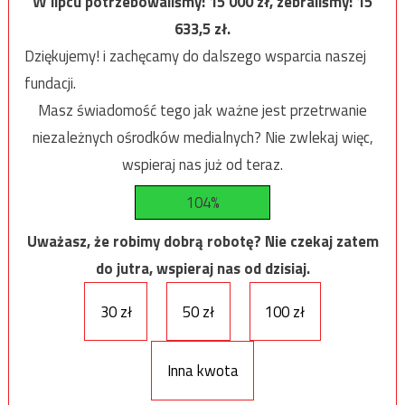
W lipcu potrzebowaliśmy:
15 000
zł, zebraliśmy:
15
633,5
zł.
Dziękujemy! i zachęcamy do dalszego wsparcia naszej
fundacji.
Masz świadomość tego jak ważne jest przetrwanie
niezależnych ośrodków medialnych? Nie zwlekaj więc,
wspieraj nas już od teraz.
104%
Uważasz, że robimy dobrą robotę? Nie czekaj zatem
do jutra, wspieraj nas od dzisiaj.
30 zł
50 zł
100 zł
Inna kwota