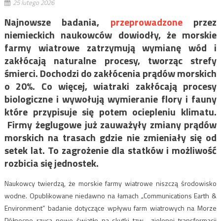
25 lutego 2026
Najnowsze badania,
przeprowadzone
przez
niemieckich naukowców dowiodły, że morskie
farmy wiatrowe zatrzymują wymianę wód i
zakłócają naturalne procesy, tworząc strefy
śmierci.
Dochodzi do zakłócenia prądów morskich
o 20%. Co więcej, wiatraki zakłócają procesy
biologiczne i wywołują wymieranie flory i fauny
które przypisuje się potem ociepleniu klimatu.
Firmy żeglugowe już zauważyły zmiany prądów
morskich na trasach gdzie nie zmieniały się od
setek lat. To zagrożenie dla statków
i możliwość
rozbicia się jednostek.
Naukowcy twierdzą, że morskie farmy wiatrowe niszczą środowisko
wodne. Opublikowane niedawno na łamach „Communications Earth &
Environment” badanie dotyczące wpływu farm wiatrowych na Morze
Północne rzuca nowe światło na skutki tzw. „zielonej transformacji