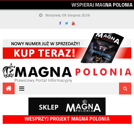
W
S
P
I
E
R
A
J
M
A
G
N
A
P
O
L
O
N
I
A
Niedziela, 09 Sierpnia 2026
WESPRZYJ PROJEKT MAGNA POLONIA