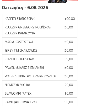
Darczyńcy - 6.08.2026
KACPER STAROŚCIAK
100,00
KULCZYK GRZEGORZ POLIŃSKA i
50,00
KULCZYK KATARZYNA
MARIA KOSTRZEWA
50,00
JERZY T MICHAJŁOWICZ
50,00
KOZIOŁ BOGUSŁAW
35,00
PAWEŁ ŁUKASZ ZIEMIAŃSKI
50,00
POTERA LIDIA i POTERA KRZYSZTOF
50,00
NIEMCZYK MICHAŁ
20,00
SŁAWOMIR PIĄTEK
10,00
KAMIL JAN KOWALCZYK
50,00