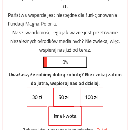
zł.
Państwa wsparcie jest niezbędne dla funkcjonowania
Fundacji Magna Polonia.
Masz świadomość tego jak ważne jest przetrwanie
niezależnych ośrodków medialnych? Nie zwlekaj więc,
wspieraj nas już od teraz.
8%
Uważasz, że robimy dobrą robotę? Nie czekaj zatem
do jutra, wspieraj nas od dzisiaj.
30 zł
50 zł
100 zł
Inna kwota
Zobacz kto wparł nas tym miesiącu:
Tutaj