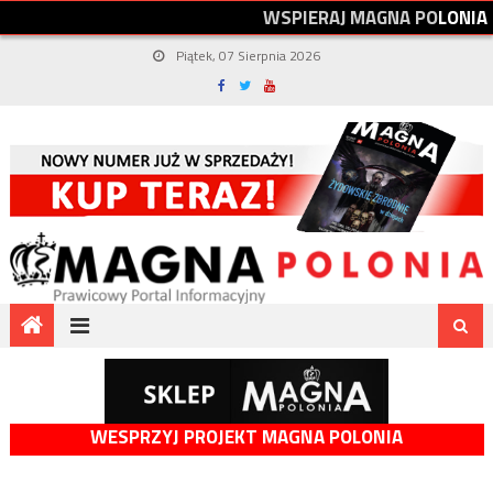
W
S
P
I
E
R
A
J
M
A
G
N
A
P
O
L
O
N
I
A
Piątek, 07 Sierpnia 2026
WESPRZYJ PROJEKT MAGNA POLONIA