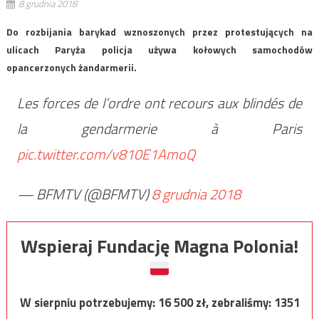
8 grudnia 2018
Do rozbijania barykad wznoszonych przez protestujących na
ulicach Paryża policja używa kołowych samochodów
opancerzonych żandarmerii.
Les forces de l’ordre ont recours aux blindés de
la gendarmerie à Paris
pic.twitter.com/v810E1AmoQ
— BFMTV (@BFMTV)
8 grudnia 2018
Wspieraj Fundację Magna Polonia!
W sierpniu potrzebujemy:
16 500
zł, zebraliśmy:
1351