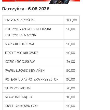
Darczyńcy - 6.08.2026
KACPER STAROŚCIAK
100,00
KULCZYK GRZEGORZ POLIŃSKA i
50,00
KULCZYK KATARZYNA
MARIA KOSTRZEWA
50,00
JERZY T MICHAJŁOWICZ
50,00
KOZIOŁ BOGUSŁAW
35,00
PAWEŁ ŁUKASZ ZIEMIAŃSKI
50,00
POTERA LIDIA i POTERA KRZYSZTOF
50,00
NIEMCZYK MICHAŁ
20,00
SŁAWOMIR PIĄTEK
10,00
KAMIL JAN KOWALCZYK
50,00