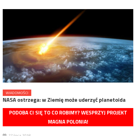
WIADOMOŚCI
NASA ostrzega: w Ziemię może uderzyć planetoida
PODOBA CI SIĘ TO CO ROBIMY? WESPRZYJ PROJEKT
MAGNA POLONIA!
27 lipca 2018