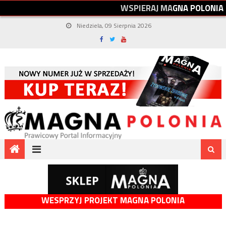
W
S
P
I
E
R
A
J
M
A
G
N
A
P
O
L
O
N
I
A
Niedziela, 09 Sierpnia 2026
WESPRZYJ PROJEKT MAGNA POLONIA