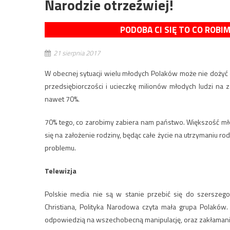
Narodzie otrzeźwiej!
PODOBA CI SIĘ TO CO ROBI
21 sierpnia 2017
W obecnej sytuacji wielu młodych Polaków może nie dożyć
przedsiębiorczości i ucieczkę milionów młodych ludzi na
nawet 70%.
70% tego, co zarobimy zabiera nam państwo. Większość młod
się na założenie rodziny, będąc całe życie na utrzymaniu ro
problemu.
Telewizja
Polskie media nie są w stanie przebić się do szerszego
Christiana, Polityka Narodowa czyta mała grupa Polaków
odpowiedzią na wszechobecną manipulację, oraz zakłaman