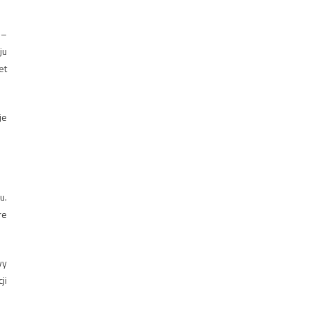
 –
ju
et
je
u.
re
wy
ji