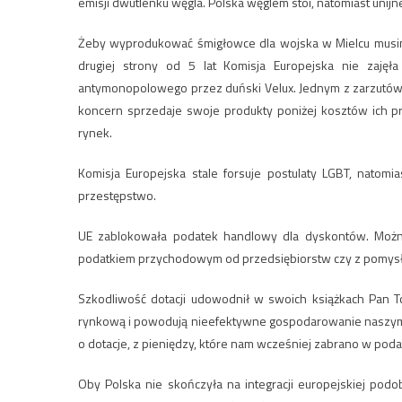
emisji dwutlenku węgla. Polska węglem stoi, natomiast unijn
Żeby wyprodukować śmigłowce dla wojska w Mielcu musimy t
drugiej strony od 5 lat Komisja Europejska nie zajęł
antymonopolowego przez duński Velux. Jednym z zarzutów w
koncern sprzedaje swoje produkty poniżej kosztów ich pr
rynek.
Komisja Europejska stale forsuje postulaty LGBT, natomia
przestępstwo.
UE zablokowała podatek handlowy dla dyskontów. Można
podatkiem przychodowym od przedsiębiorstw czy z pomysł
Szkodliwość dotacji udowodnił w swoich książkach Pan To
rynkową i powodują nieefektywne gospodarowanie naszymi p
o dotacje, z pieniędzy, które nam wcześniej zabrano w poda
Oby Polska nie skończyła na integracji europejskiej podob