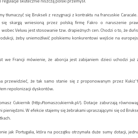
e regulacje skutecznie niszczą polski przemysł.
łumaczyć się Brukseli z rezygnacji z kontraktu na francuskie Caracale.
a się skargą wniesioną przez polską firmę Fakro o naruszenie pra
obec Veluxu jest stosowanie tzw. drapieżnych cen. Chodzi o to, że duńs
odukcji, żeby uniemożliwić polskiemu konkurentowi wejście na europejs
st we Francji mówienie, że aborcja jest zabijaniem dzieci uchodzi już 
 przewidzieć, że tak samo stanie się z proponowanym przez Kukiz’
em repolonizacji dyskontów.
masz Cukiernik (http://tomaszcukiernik.pl/). Dotacje zaburzają równowa
ieniędzmi. W efekcie stajemy się żebrakami upraszającymi się od Brukse
tkach.
nie jak Portugalia, która na początku otrzymała duże sumy dotacji, jedn