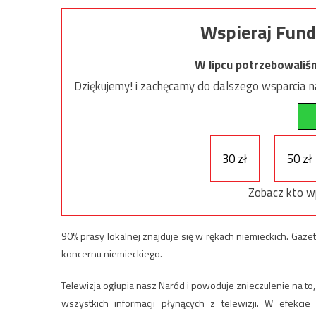
Wspieraj Fund
W lipcu potrzebowaliś
Dziękujemy! i zachęcamy do dalszego wsparcia na
30 zł
50 zł
Zobacz kto w
90% prasy lokalnej znajduje się w rękach niemieckich. Gaze
koncernu niemieckiego.
Telewizja ogłupia nasz Naród i powoduje znieczulenie na to,
wszystkich informacji płynących z telewizji. W efekc