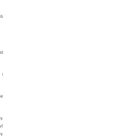
eb
st
 i
ie
y.
yć
y.