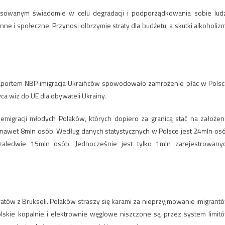
tosowanym świadomie w celu degradacji i podporządkowania sobie ludz
nne i społeczne. Przynosi olbrzymie straty dla budżetu, a skutki alkoholiz
 raportem NBP imigracja Ukraińców spowodowało zamrożenie płac w Polsc
ca wiz do UE dla obywateli Ukrainy.
migracji młodych Polaków, których dopiero za granicą stać na założen
ć nawet 8mln osób. Według danych statystycznych w Polsce jest 24mln os
zaledwie 15mln osób. Jednocześnie jest tylko 1mln zarejestrowany
ratów z Brukseli. Polaków straszy się karami za nieprzyjmowanie imigrant
lskie kopalnie i elektrownie węglowe niszczone są przez system limit