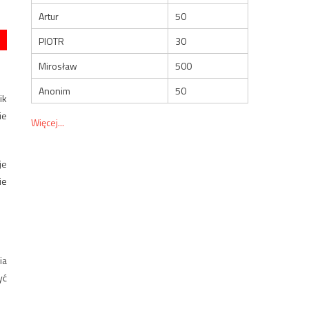
Artur
50
PIOTR
30
Mirosław
500
Anonim
50
ik
ie
Więcej...
je
ie
ia
yć