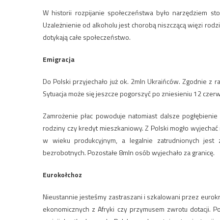
W historii rozpijanie społeczeństwa było narzędziem s
Uzależnienie od alkoholu jest chorobą niszczącą więzi rodzi
dotykają całe społeczeństwo.
Emigracja
Do Polski przyjechało już ok. 2mln Ukraińców. Zgodnie z
Sytuacja może się jeszcze pogorszyć po zniesieniu 12 czerw
Zamrożenie płac powoduje natomiast dalsze pogłębienie e
rodziny czy kredyt mieszkaniowy. Z Polski mogło wyjecha
w wieku produkcyjnym, a legalnie zatrudnionych jest 
bezrobotnych. Pozostałe 8mln osób wyjechało za granicę.
Eurokołchoz
Nieustannie jesteśmy zastraszani i szkalowani przez eurok
ekonomicznych z Afryki czy przymusem zwrotu dotacji. Po