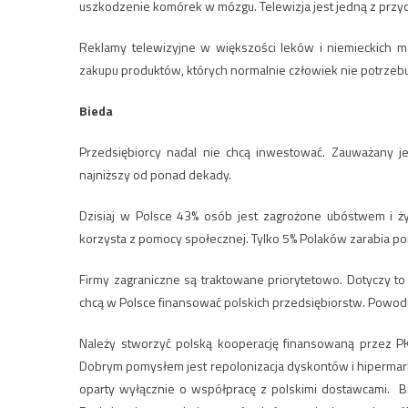
uszkodzenie komórek w mózgu. Telewizja jest jedną z przy
Reklamy telewizyjne w większości leków i niemieckich
zakupu produktów, których normalnie człowiek nie potrzebu
Bieda
Przedsiębiorcy nadal nie chcą inwestować. Zauważany je
najniższy od ponad dekady.
Dzisiaj w Polsce 43% osób jest zagrożone ubóstwem i ży
korzysta z pomocy społecznej. Tylko 5% Polaków zarabia pon
Firmy zagraniczne są traktowane priorytetowo. Dotyczy t
chcą w Polsce finansować polskich przedsiębiorstw. Powoduj
Należy stworzyć polską kooperację finansowaną przez PK
Dobrym pomysłem jest repolonizacja dyskontów i hipermarke
oparty wyłącznie o współpracę z polskimi dostawcami. Bi