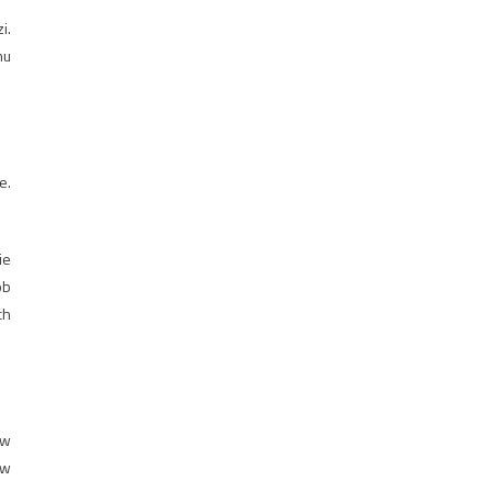
i.
mu
e.
ie
ób
ch
ów
ów