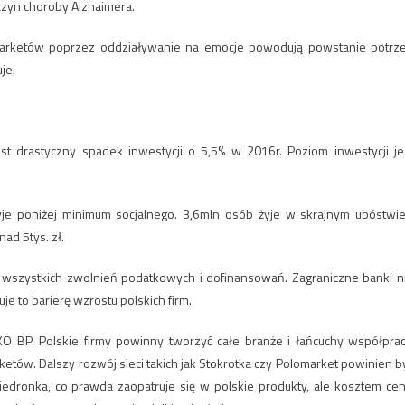
czyn choroby Alzhaimera.
 marketów poprzez oddziaływanie na emocje powodują powstanie potrz
je.
st drastyczny spadek inwestycji o 5,5% w 2016r. Poziom inwestycji je
je poniżej minimum socjalnego. 3,6mln osób żyje w skrajnym ubóstwie
ad 5tys. zł.
o wszystkich zwolnień podatkowych i dofinansowań. Zagraniczne banki n
e to barierę wzrostu polskich firm.
O BP. Polskie firmy powinny tworzyć całe branże i łańcuchy współprac
tów. Dalszy rozwój sieci takich jak Stokrotka czy Polomarket powinien b
edronka, co prawda zaopatruje się w polskie produkty, ale kosztem cen