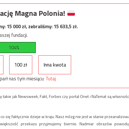
ację Magna Polonia!
my:
15 000
zł, zebraliśmy:
15 633,5
zł.
szej fundacji.
104%
100 zł
Inna kwota
parł nas tym miesiącu:
Tutaj
ty takie jak Newsweek, Fakt, Forbes czy portal Onet i NaTemat są własnośc
 co się faktycznie dzieje w kraju. Nasz mózg nie jest w stanie przeanalizow
ie większość przekazu przyjmujemy biernie. Nadmiar obrazów powodu