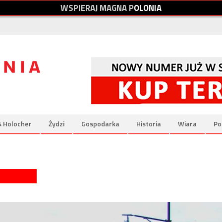
W
S
P
I
E
R
A
J
M
A
G
N
A
P
O
L
O
N
I
A
& Holocher
Żydzi
Gospodarka
Historia
Wiara
Po