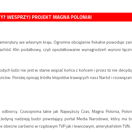
MY? WESPRZYJ PROJEKT MAGNA POLONIA!
 emerytury we własnym kraju. Ogromne obciążenie fiskalne powoduje zan
 zachód. Klin podatkowy, czyli opodatkowanie wynagrodzeń wynosi łączn
ych ludzi nie jest w stanie wiązać końca z końcem i przez to nie decydu
dziców. Poniżej opisuję źródła kłopotów trawiących nasz Naród i rozwiązan
 odbiorcy. Czasopisma takie jak Najwyższy Czas, Magna Polonia, Polon
. Jedyną nadzieję budzi powstający portal Media Narodowe, który ma b
ie obecne zarówno w rządowym TVP jak i lewicowym, amerykańskim TVN.