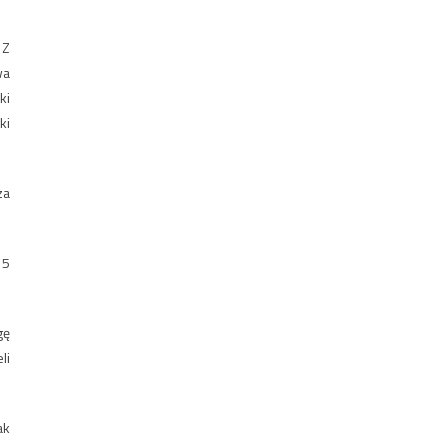
 Z
wa
ki
ki
za
15
gę
li
ak