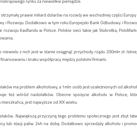
nokrajowego rynku za niewielkie pieniądze.
d otrzymały prawie miliard dolarów na rozwój we wschodniej części Europy
wy i Rozwoju. Dodatkowo w tym roku Europejski Bank Odbudowy i Rozwo
rozwoju Kauflandu w Polsce. Polskie sieci takie jak Stokrotka, PoloMark
sowania.
 niewielu z nich jest w stanie osiągnąć przychody rządu 200mln zł. Istnie
 finansowaniu i braku współpracy między polskimi firmami.
laków ma problem alkoholowy, a 1mln osób jest uzależnionych od alkohol
puje też wśród nastolatków. Obecne spożycie alkoholu w Polsce, któ
 mieszkańca, jest najwyższe od XIX wieku.
olaków. Największą przyczyną tego problemu społecznego jest zbyt łat
icy lub stacji paliw 24h na dobę. Dodatkowo sprzedaży alkoholu i promoc