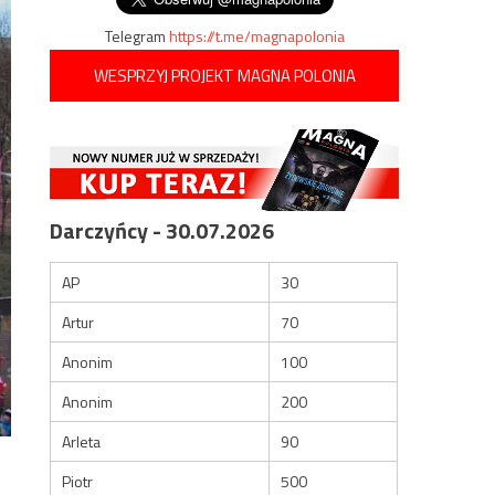
Telegram
https://t.me/magnapolonia
WESPRZYJ PROJEKT MAGNA POLONIA
Darczyńcy - 30.07.2026
AP
30
Artur
70
Anonim
100
Anonim
200
Arleta
90
Piotr
500