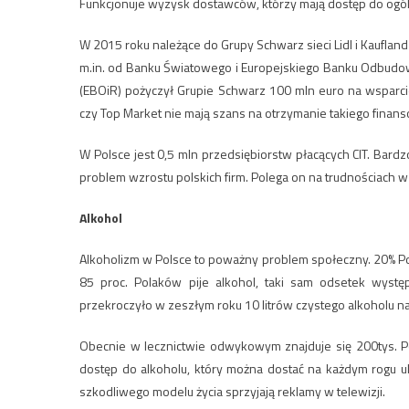
Funkcjonuje wyzysk dostawców, którzy mają dostęp do ogól
W 2015 roku należące do Grupy Schwarz sieci Lidl i Kauflan
m.in. od Banku Światowego i Europejskiego Banku Odbudo
(EBOiR) pożyczył Grupie Schwarz 100 mln euro na wsparcie 
czy Top Market nie mają szans na otrzymanie takiego finan
W Polsce jest 0,5 mln przedsiębiorstw płacących CIT. Bardzo
problem wzrostu polskich firm. Polega on na trudnościach w
Alkohol
Alkoholizm w Polsce to poważny problem społeczny. 20% Po
85 proc. Polaków pije alkohol, taki sam odsetek wystę
przekroczyło w zeszłym roku 10 litrów czystego alkoholu na
Obecnie w lecznictwie odwykowym znajduje się 200tys. P
dostęp do alkoholu, który można dostać na każdym rogu ul
szkodliwego modelu życia sprzyjają reklamy w telewizji.