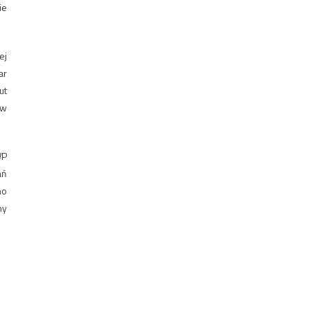
ie
ej
ar
ut
 w
WP
ań
no
ny