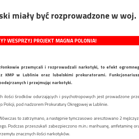
ski miały być rozprowadzone w woj.
MY? WESPRZYJ PROJEKT MAGNA POLONIA!
złonkowie przemycali i rozprowadzali narkotyki, to efekt ogromne
z KMP w Lublinie oraz lubelskimi prokuratorami. Funkcjonarius
odejrzanych i przejmując narkotyki.
h ilości środków odurzających i psychotropowych jest prowadzone prz
go Policji, pod nadzorem Prokuratury Okręgowej w Lublinie.
 Wówczas to zatrzymano, a następnie tymczasowo aresztowano 2 mężczyz
iego. Podczas przeszukań zabezpieczono m.in.: marihuanę, amfetaminę or
rzemytu znacznych ilości narkotyków.