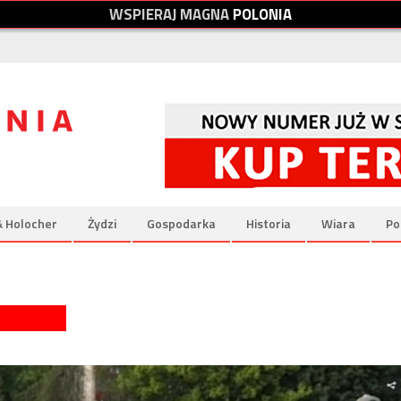
W
S
P
I
E
R
A
J
M
A
G
N
A
P
O
L
O
N
I
A
& Holocher
Żydzi
Gospodarka
Historia
Wiara
Po