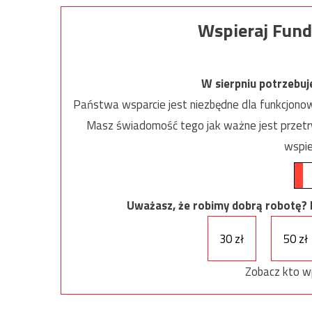
Wspieraj Fund
W sierpniu potrzebu
Państwa wsparcie jest niezbędne dla funkcjonow
Masz świadomość tego jak ważne jest przetrw
wspie
Uważasz, że robimy dobrą robotę? Ni
30 zł
50 zł
Zobacz kto w