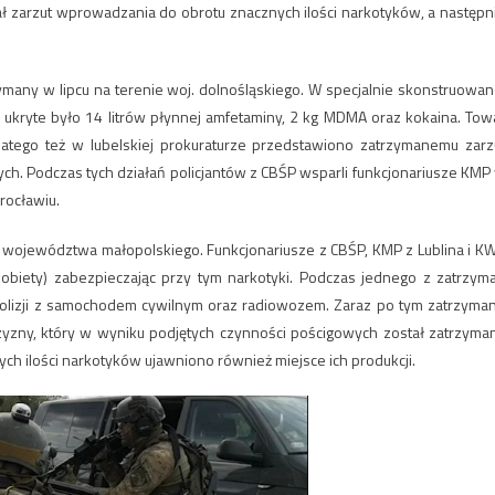
ał zarzut wprowadzania do obrotu znacznych ilości narkotyków, a następn
zymany w lipcu na terenie woj. dolnośląskiego. W specjalnie skonstruowan
 ukryte było 14 litrów płynnej amfetaminy, 2 kg MDMA oraz kokaina. Tow
dlatego też w lubelskiej prokuraturze przedstawiono zatrzymanemu zarz
 Podczas tych działań policjantów z CBŚP wsparli funkcjonariusze KMP
rocławiu.
ie województwa małopolskiego. Funkcjonariusze z CBŚP, KMP z Lublina i K
obiety) zabezpieczając przy tym narkotyki. Podczas jednego z zatrzym
 kolizji z samochodem cywilnym oraz radiowozem. Zaraz po tym zatrzyma
zyzny, który w wyniku podjętych czynności pościgowych został zatrzyma
h ilości narkotyków ujawniono również miejsce ich produkcji.