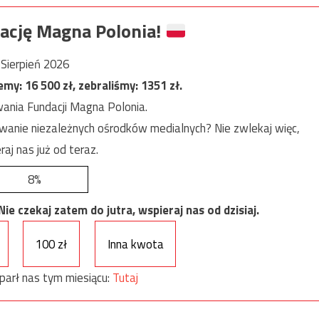
ację Magna Polonia!
Sierpień 2026
jemy:
16 500
zł, zebraliśmy:
1351
zł.
ania Fundacji Magna Polonia.
anie niezależnych ośrodków medialnych? Nie zwlekaj więc,
raj nas już od teraz.
8%
e czekaj zatem do jutra, wspieraj nas od dzisiaj.
100 zł
Inna kwota
parł nas tym miesiącu:
Tutaj