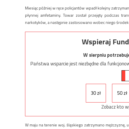
Miesiąc później w ręce policjantów wpadł kolejny zatrzyman
płynnej amfetaminy. Towar został przejęty podczas tran
narkotyków, a następnie zastosowano wobec niego środek
Wspieraj Fund
W sierpniu potrzebu
Państwa wsparcie jest niezbędne dla funkcjonow
30 zł
50 zł
Zobacz kto w
W maju na terenie woj. śląskiego zatrzymano mężczyznę, u 