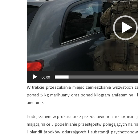
00:00
W trakcie przeszukania miejsc zamieszkania wszystkich z
ponad 5 kg marihuany oraz ponad kilogram amfetaminy i M
amunicję.
Podejrzanym w prokuraturze przedstawiono zarzuty, m.in. 
mającą na celu popełnianie przestępstw polegających na na
Holandii środków odurzających i substancji psychotropow