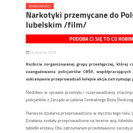
WIADOMOŚCI
Narkotyki przemycane do Pol
lubelskim /film/
PODOBA CI SIĘ TO CO ROBI
6 sierpnia 2019
Rozbicie zorganizowanej grupy przestępczej, której c
zaangażowania policjantów CBŚP, współpracujących 
sukcesywnie przeprowadzali kolejne akcje zatrzymując p
Śledztwo w sprawie przemytu i rozprowadzania znacznyc
policjantów z Zarządu w Lublinie Centralnego Biura Śledcze
Pierwsze działania przeprowadzono w styczniu tego roku.
Działania zostały przeprowadzone na terenie woj. lubelsk
tabletki ecstasy. Obu zatrzymanym przedstawiono zarzuty p