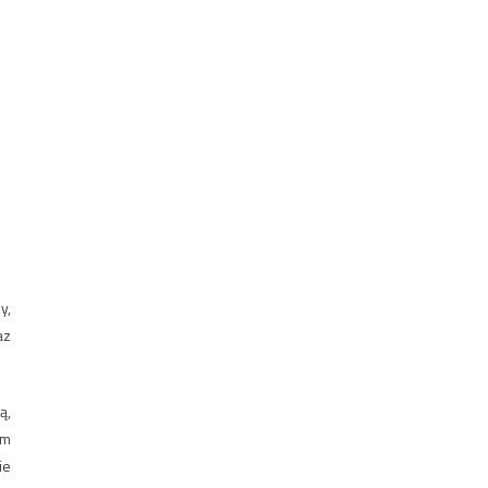
y,
az
ą,
um
ie