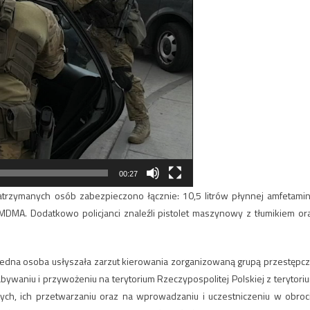
00:27
atrzymanych osób zabezpieczono łącznie: 10,5 litrów płynnej amfetamin
DMA. Dodatkowo policjanci znaleźli pistolet maszynowy z tłumikiem or
jedna osoba usłyszała zarzut kierowania zorganizowaną grupą przestępcz
bywaniu i przywożeniu na terytorium Rzeczypospolitej Polskiej z terytori
ych, ich przetwarzaniu oraz na wprowadzaniu i uczestniczeniu w obroc