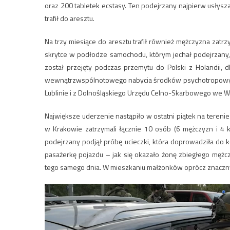
oraz 200 tabletek ecstasy. Ten podejrzany najpierw usłysz
trafił do aresztu.
Na trzy miesiące do aresztu trafił również mężczyzna zatr
skrytce w podłodze samochodu, którym jechał podejrzany,
został przejęty podczas przemytu do Polski z Holandii, 
wewnątrzwspólnotowego nabycia środków psychotropowych.
Lublinie i z Dolnośląskiego Urzędu Celno-Skarbowego we W
Największe uderzenie nastąpiło w ostatni piątek na teren
w Krakowie zatrzymali łącznie 10 osób (6 mężczyzn i 4 k
podejrzany podjął próbę ucieczki, która doprowadziła do
pasażerkę pojazdu – jak się okazało żonę zbiegłego mężc
tego samego dnia. W mieszkaniu małżonków oprócz znacznyc
Odtwarzacz
video