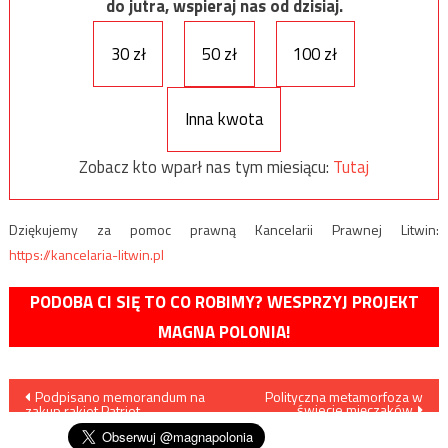
do jutra, wspieraj nas od dzisiaj.
30 zł
50 zł
100 zł
Inna kwota
Zobacz kto wparł nas tym miesiącu:
Tutaj
Dziękujemy za pomoc prawną Kancelarii Prawnej Litwin:
https://kancelaria-litwin.pl
PODOBA CI SIĘ TO CO ROBIMY? WESPRZYJ PROJEKT
MAGNA POLONIA!
Nawigacja
Podpisano memorandum na
Polityczna metamorfoza w
świecie mięczaków
zakup rakiet Patriot
wpisu