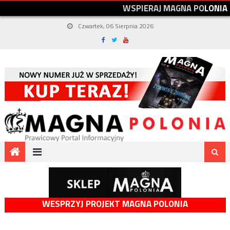
W
S
P
I
E
R
A
J
M
A
G
N
A
P
O
L
O
N
I
A
Czwartek, 06 Sierpnia 2026
WESPRZYJ PROJEKT MAGNA POLONIA