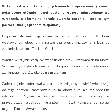
W Tallinie dziś spotkanie unijnych ministrów spraw wewnętrznych
poświęcone głównie nowej odsłonie kryzysu migracyjnego we
Włoszech. Nieformalną naradę zwołała Estonia, która w tym
półroczu kieruje pracami Wspólnoty.
Unijni ministrowie mają rozmawiać o tym jak pomóc Włochom,
wystawionym obecnie na największą presję migracyjną z Libii, po
zamknięciu szlaku z Turcji do Grecji.
Władze w Rzymie chcą, by część uciekinierów uratowanych na Morzu
Śródziemnym była odstawiana do Hiszpanii i Francji i zagroziły nawet
zamknięciem portów dla łodzi z migrantami.
Żaden kraj nie zaoferował wsparcia, a Komisja, by odwieść włoski rząd
od tego pomysłu zaoferowała 35 milionów euro, ale też ponagliła
władze w Rzymie. – Włochy muszą wdrożyć procedury, by
przyspieszyć rejestrację migrantów – mówił komisarz do spraw
migracji Dimitris Awramopulos.