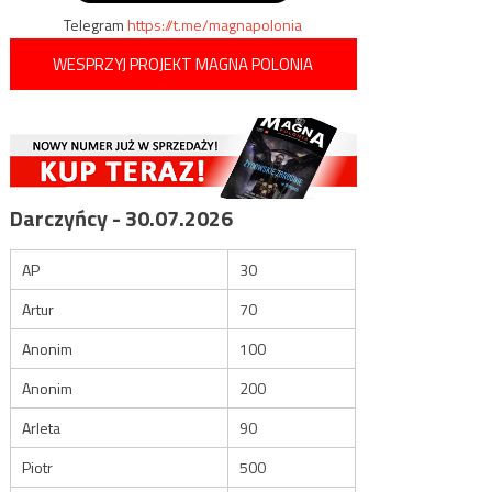
Telegram
https://t.me/magnapolonia
WESPRZYJ PROJEKT MAGNA POLONIA
Darczyńcy - 30.07.2026
AP
30
Artur
70
Anonim
100
Anonim
200
Arleta
90
Piotr
500