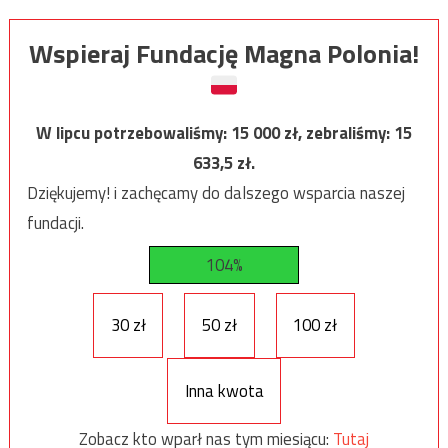
Wspieraj Fundację Magna Polonia!
W lipcu potrzebowaliśmy:
15 000
zł, zebraliśmy:
15
633,5
zł.
Dziękujemy! i zachęcamy do dalszego wsparcia naszej
fundacji.
104%
30 zł
50 zł
100 zł
Inna kwota
Zobacz kto wparł nas tym miesiącu:
Tutaj