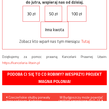
do jutra, wspieraj nas od dzisiaj.
30 zł
50 zł
100 zł
Inna kwota
Zobacz kto wparł nas tym miesiącu:
Tutaj
Dziękujemy za pomoc prawną Kancelarii Prawnej Litwin:
https://kancelaria-litwin.pl
PODOBA CI SIĘ TO CO ROBIMY? WESPRZYJ PROJEKT
MAGNA POLONIA!
Nawigacja
Czeczeńskie służby porwały
W Bydgoszczy może powstać
centrum serwisowe dla F-16
żonę sędziego. Kadyrow
wpisu
oskarża jego rodzinę o
terroryzm