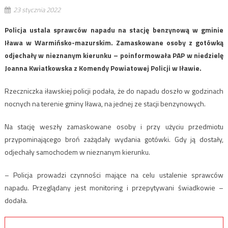
23 stycznia 2022
Policja ustala sprawców napadu na stację benzynową w gminie
Iława w Warmińsko-mazurskim. Zamaskowane osoby z gotówką
odjechały w nieznanym kierunku – poinformowała PAP w niedzielę
Joanna Kwiatkowska z Komendy Powiatowej Policji w Iławie.
Rzeczniczka iławskiej policji podała, że do napadu doszło w godzinach
nocnych na terenie gminy Iława, na jednej ze stacji benzynowych.
Na stację weszły zamaskowane osoby i przy użyciu przedmiotu
przypominającego broń zażądały wydania gotówki. Gdy ją dostały,
odjechały samochodem w nieznanym kierunku.
– Policja prowadzi czynności mające na celu ustalenie sprawców
napadu. Przeglądany jest monitoring i przepytywani świadkowie –
dodała.