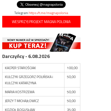
Telegram
https://t.me/magnapolonia
WESPRZYJ PROJEKT MAGNA POLONIA
Darczyńcy - 6.08.2026
KACPER STAROŚCIAK
100,00
KULCZYK GRZEGORZ POLIŃSKA i
50,00
KULCZYK KATARZYNA
MARIA KOSTRZEWA
50,00
JERZY T MICHAJŁOWICZ
50,00
KOZIOŁ BOGUSŁAW
35,00