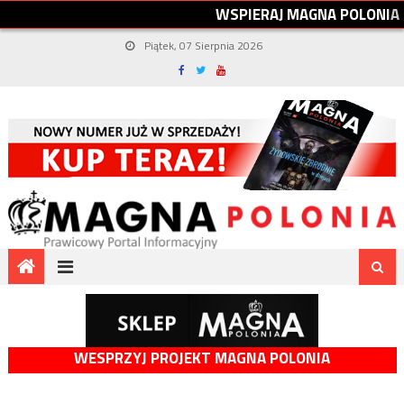
W
S
P
I
E
R
A
J
M
A
G
N
A
P
O
L
O
N
I
A
Piątek, 07 Sierpnia 2026
WESPRZYJ PROJEKT MAGNA POLONIA