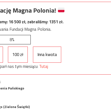
ację Magna Polonia!
jemy:
16 500
zł, zebraliśmy:
1351
zł.
ania Fundacji Magna Polonia.
8%
100 zł
Inna kwota
parł nas tym miesiącu:
Tutaj
i
wienia Pańskiego
o (Zielone Świątki)