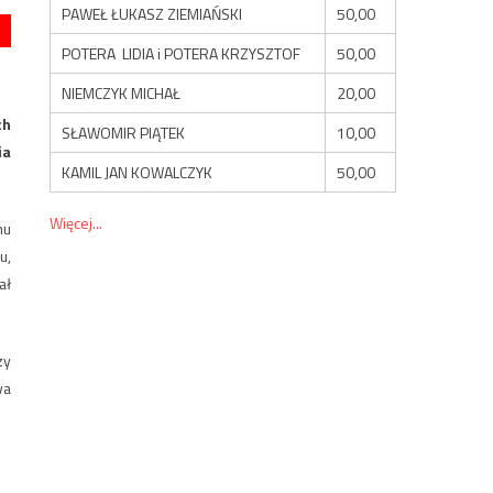
PAWEŁ ŁUKASZ ZIEMIAŃSKI
50,00
POTERA LIDIA i POTERA KRZYSZTOF
50,00
NIEMCZYK MICHAŁ
20,00
ch
SŁAWOMIR PIĄTEK
10,00
ia
KAMIL JAN KOWALCZYK
50,00
Więcej...
mu
u,
ał
zy
wa