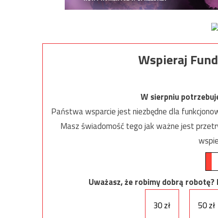
Wspieraj Fund
W sierpniu potrzebu
Państwa wsparcie jest niezbędne dla funkcjonow
Masz świadomość tego jak ważne jest przetrw
wspie
Uważasz, że robimy dobrą robotę? Ni
30 zł
50 zł