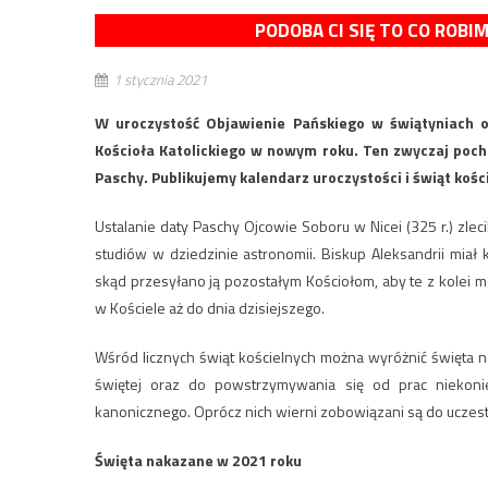
PODOBA CI SIĘ TO CO ROBI
1 stycznia 2021
W uroczystość Objawienie Pańskiego w świątyniach o
Kościoła Katolickiego w nowym roku. Ten zwyczaj poch
Paschy. Publikujemy kalendarz uroczystości i świąt kośc
Ustalanie daty Paschy Ojcowie Soboru w Nicei (325 r.) zleci
studiów w dziedzinie astronomii. Biskup Aleksandrii mia
skąd przesyłano ją pozostałym Kościołom, aby te z kolei m
w Kościele aż do dnia dzisiejszego.
Wśród licznych świąt kościelnych można wyróżnić święta n
świętej oraz do powstrzymywania się od prac niekoni
kanonicznego. Oprócz nich wierni zobowiązani są do uczes
Święta nakazane w 2021 roku