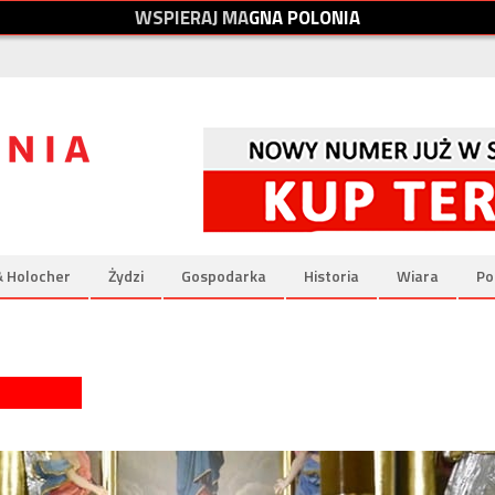
W
S
P
I
E
R
A
J
M
A
G
N
A
P
O
L
O
N
I
A
& Holocher
Żydzi
Gospodarka
Historia
Wiara
Po