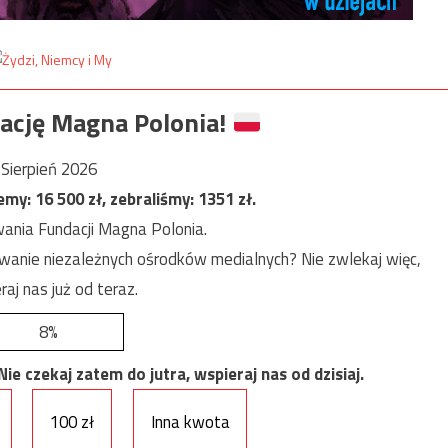
ację Magna Polonia!
Sierpień 2026
jemy:
16 500
zł, zebraliśmy:
1351
zł.
ania Fundacji Magna Polonia.
anie niezależnych ośrodków medialnych? Nie zwlekaj więc,
raj nas już od teraz.
8%
e czekaj zatem do jutra, wspieraj nas od dzisiaj.
100 zł
Inna kwota