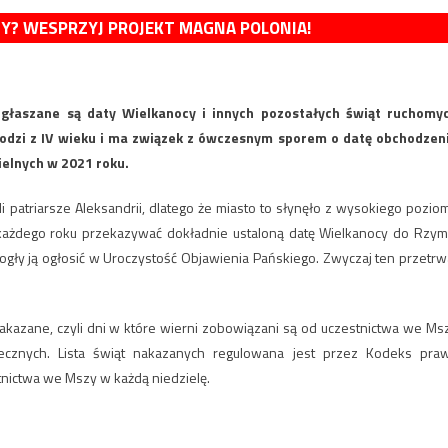
MY? WESPRZYJ PROJEKT MAGNA POLONIA!
głaszane są daty Wielkanocy i innych pozostałych świąt ruchomy
odzi z IV wieku i ma związek z ówczesnym sporem o datę obchodzen
ielnych w 2021 roku.
li patriarsze Aleksandrii, dlatego że miasto to słynęło z wysokiego pozio
ł każdego roku przekazywać dokładnie ustaloną datę Wielkanocy do Rzym
ogły ją ogłosić w Uroczystość Objawienia Pańskiego. Zwyczaj ten przetrw
akazane, czyli dni w które wierni zobowiązani są od uczestnictwa we Ms
ecznych. Lista świąt nakazanych regulowana jest przez Kodeks pra
tnictwa we Mszy w każdą niedzielę.