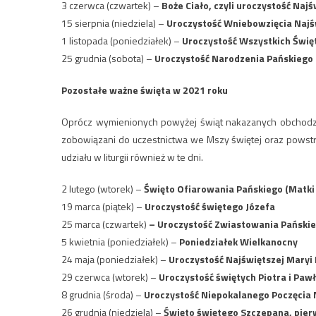
3 czerwca (czwartek) –
Boże Ciało, czyli uroczystość Najś
15 sierpnia (niedziela) –
Uroczystość Wniebowzięcia Najś
1 listopada (poniedziałek) –
Uroczystość Wszystkich Świę
25 grudnia (sobota) –
Uroczystość Narodzenia Pańskiego
Pozostałe ważne święta w 2021 roku
Oprócz wymienionych powyżej świąt nakazanych obchodzone
zobowiązani do uczestnictwa we Mszy świętej oraz powstr
udziału w liturgii również w te dni.
2 lutego (wtorek) –
Święto Ofiarowania Pańskiego (Matki
19 marca (piątek) –
Uroczystość świętego Józefa
25 marca (czwartek)
– Uroczystość Zwiastowania Pański
5 kwietnia (poniedziałek) –
Poniedziałek Wielkanocny
24 maja (poniedziałek) –
Uroczystość Najświętszej Maryi 
29 czerwca (wtorek) –
Uroczystość świętych Piotra i Paw
8 grudnia (środa) –
Uroczystość Niepokalanego Poczęcia 
26 grudnia (niedziela) –
Święto świętego Szczepana, pie