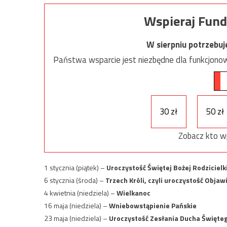
Wspieraj Fund
W sierpniu potrzebu
Państwa wsparcie jest niezbędne dla funkcjonow
30 zł
50 zł
Zobacz kto w
1 stycznia (piątek) –
Uroczystość Świętej Bożej Rodzicielk
6 stycznia (środa) –
Trzech Króli, czyli uroczystość Obja
4 kwietnia (niedziela) –
Wielkanoc
16 maja (niedziela) –
Wniebowstąpienie Pańskie
23 maja (niedziela) –
Uroczystość Zesłania Ducha Święteg