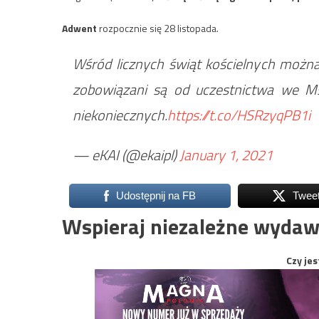
Adwent
rozpocznie się 28 listopada.
Wśród licznych świąt kościelnych można 
zobowiązani są od uczestnictwa we M
niekoniecznych.
https://t.co/HSRzyqPB1i
— eKAI (@ekaipl)
January 1, 2021
Udostępnij na FB
Twee
Wspieraj niezależne wydaw
Czy jes