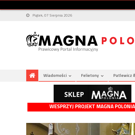
Piątek, 07 Sierpnia 2026
Wiadomości
Felietony
Patlewicz 
WESPRZYJ PROJEKT MAGNA POLONIA