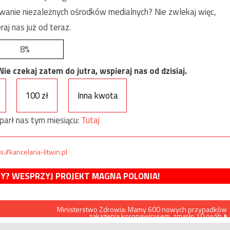
anie niezależnych ośrodków medialnych? Nie zwlekaj więc,
raj nas już od teraz.
8%
e czekaj zatem do jutra, wspieraj nas od dzisiaj.
100 zł
Inna kwota
parł nas tym miesiącu:
Tutaj
s://kancelaria-litwin.pl
MY? WESPRZYJ PROJEKT MAGNA POLONIA!
Ministerstwo Zdrowia: Mamy 600 nowych przypadków
zakażenia koronawirusem, zmarło 10 osób