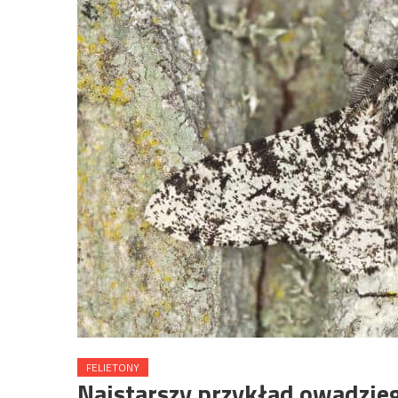
FELIETONY
Najstarszy przykład owadzie