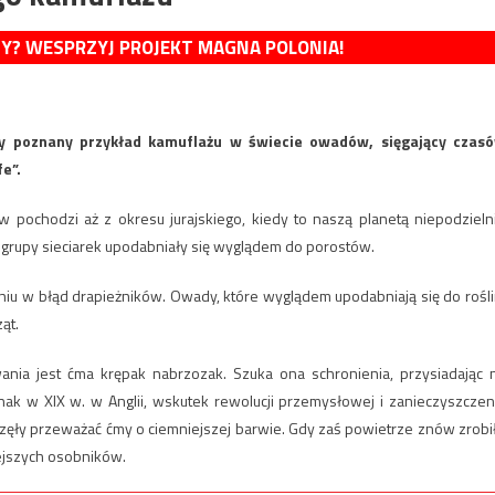
MY? WESPRZYJ PROJEKT MAGNA POLONIA!
zy poznany przykład kamuflażu w świecie owadów, sięgający czas
e”.
pochodzi aż z okresu jurajskiego, kiedy to naszą planetą niepodzieln
z grupy sieciarek upodabniały się wyglądem do porostów.
eniu w błąd drapieżników. Owady, które wyglądem upodabniają się do rośli
ąt.
ia jest ćma krępak nabrzozak. Szuka ona schronienia, przysiadając 
nak w XIX w. w Anglii, wskutek rewolucji przemysłowej i zanieczyszczen
zęły przeważać ćmy o ciemniejszej barwie. Gdy zaś powietrze znów zrobi
iejszych osobników.