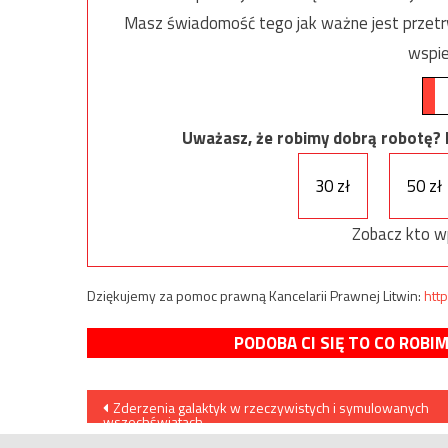
Masz świadomość tego jak ważne jest przetrw
wspie
Uważasz, że robimy dobrą robotę? Ni
30 zł
50 zł
Zobacz kto w
Dziękujemy za pomoc prawną Kancelarii Prawnej Litwin:
http
PODOBA CI SIĘ TO CO ROBI
Nawigacja
Zderzenia galaktyk w rzeczywistych i symulowanych
wszechświatach
wpisu