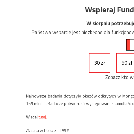
Wspieraj Fund
W sierpniu potrzebu
Państwa wsparcie jest niezbędne dla funkcjonow
30 zł
50 zł
Zobacz kto w
Najnowsze badania dotyczyły okazów odkrytych w Mongo
165 mln lat. Badacze potwierdzili występowanie kamuflażu 
Więcej
tutaj.
/Nauka w Polsce – PAP/