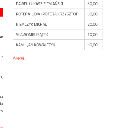
PAWEŁ ŁUKASZ ZIEMIAŃSKI
50,00
POTERA LIDIA i POTERA KRZYSZTOF
50,00
NIEMCZYK MICHAŁ
20,00
SŁAWOMIR PIĄTEK
10,00
ów
KAMIL JAN KOWALCZYK
50,00
ie
Więcej...
n,
na
ia
ło