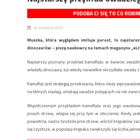
PODOBA CI SIĘ TO CO ROBI
16 września 2020
Muszka, która wyglądem imituje porost, to najstars
dinozaurów – piszą naukowcy na łamach magazynu „eLif
Najstarszy poznany przykład kamuflażu w świecie owadów 
władały dinozaury. Już wtedy niewielkie skrzydlate owady 
Kamuflaż jest strategią przetrwania, która służy wprowadz
na których siadają, umykają uwadze polujących na nie zwierz
Współczesnym przykładem kamuflażu oraz jego ewoluowan
pniach drzew, wtapia się przy tym w otoczenie. Kiedy jed
powietrza, sadza brudziła pnie drzew, wśród krępaków zac
się czystsze, w populacji krępaka zwiększyła się liczba jaśn