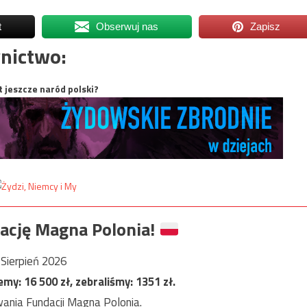
t
Obserwuj nas
Zapisz
nictwo:
t jeszcze naród polski?
ację Magna Polonia!
Sierpień 2026
jemy:
16 500
zł, zebraliśmy:
1351
zł.
ania Fundacji Magna Polonia.