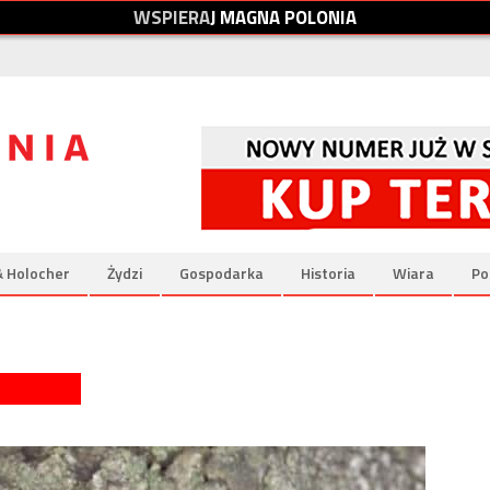
W
S
P
I
E
R
A
J
M
A
G
N
A
P
O
L
O
N
I
A
& Holocher
Żydzi
Gospodarka
Historia
Wiara
Po