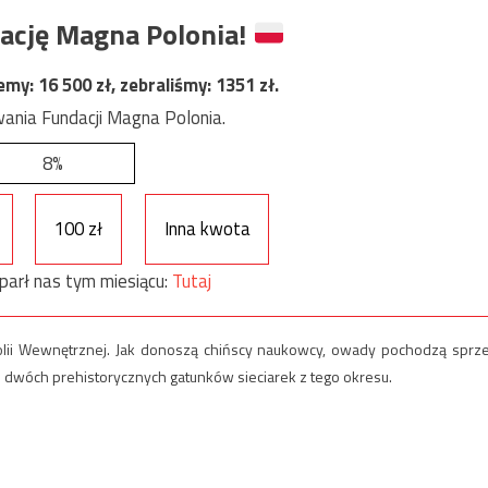
ację Magna Polonia!
jemy:
16 500
zł, zebraliśmy:
1351
zł.
ania Fundacji Magna Polonia.
8%
100 zł
Inna kwota
parł nas tym miesiącu:
Tutaj
lii Wewnętrznej. Jak donoszą chińscy naukowcy, owady pochodzą sprz
u dwóch prehistorycznych gatunków sieciarek z tego okresu.