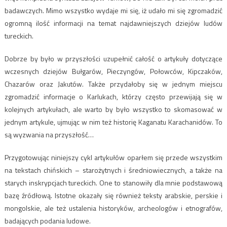
badawczych. Mimo wszystko wydaje mi się, iż udało mi się zgromadzić
ogromną ilość informacji na temat najdawniejszych dziejów ludów
tureckich.
Dobrze by było w przyszłości uzupełnić całość o artykuły dotyczące
wczesnych dziejów Bułgarów, Pieczyngów, Połowców, Kipczaków,
Chazarów oraz Jakutów. Także przydałoby się w jednym miejscu
zgromadzić informacje o Karlukach, którzy często przewijają się w
kolejnych artykułach, ale warto by było wszystko to skomasować w
jednym artykule, ujmując w nim też historię Kaganatu Karachanidów. To
są wyzwania na przyszłość…
Przygotowując niniejszy cykl artykułów oparłem się przede wszystkim
na tekstach chińskich – starożytnych i średniowiecznych, a także na
starych inskrypcjach tureckich. One to stanowiły dla mnie podstawową
bazę źródłową. Istotne okazały się również teksty arabskie, perskie i
mongolskie, ale też ustalenia historyków, archeologów i etnografów,
badających podania ludowe.