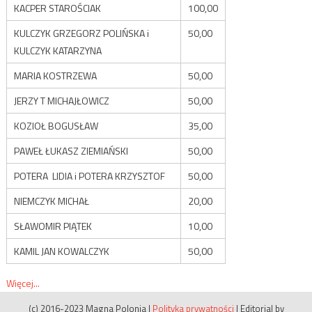
KACPER STAROŚCIAK
100,00
KULCZYK GRZEGORZ POLIŃSKA i
50,00
KULCZYK KATARZYNA
MARIA KOSTRZEWA
50,00
JERZY T MICHAJŁOWICZ
50,00
KOZIOŁ BOGUSŁAW
35,00
PAWEŁ ŁUKASZ ZIEMIAŃSKI
50,00
POTERA LIDIA i POTERA KRZYSZTOF
50,00
NIEMCZYK MICHAŁ
20,00
SŁAWOMIR PIĄTEK
10,00
KAMIL JAN KOWALCZYK
50,00
Więcej...
(c) 2016-2023 Magna Polonia
|
Polityka prywatności
|
Editorial by