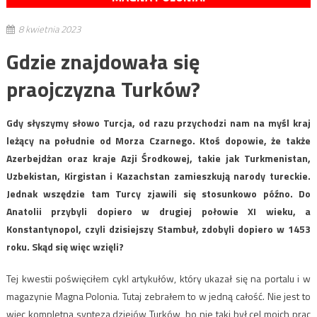
8 kwietnia 2023
Gdzie znajdowała się
praojczyzna Turków?
Gdy słyszymy słowo Turcja, od razu przychodzi nam na myśl kraj
leżący na południe od Morza Czarnego. Ktoś dopowie, że także
Azerbejdżan oraz kraje Azji Środkowej, takie jak Turkmenistan,
Uzbekistan, Kirgistan i Kazachstan zamieszkują narody tureckie.
Jednak wszędzie tam Turcy zjawili się stosunkowo późno. Do
Anatolii przybyli dopiero w drugiej połowie XI wieku, a
Konstantynopol, czyli dzisiejszy Stambuł, zdobyli dopiero w 1453
roku. Skąd się więc wzięli?
Tej kwestii poświęciłem cykl artykułów, który ukazał się na portalu i w
magazynie Magna Polonia. Tutaj zebrałem to w jedną całość. Nie jest to
więc kompletna synteza dziejów Turków, bo nie taki był cel moich prac