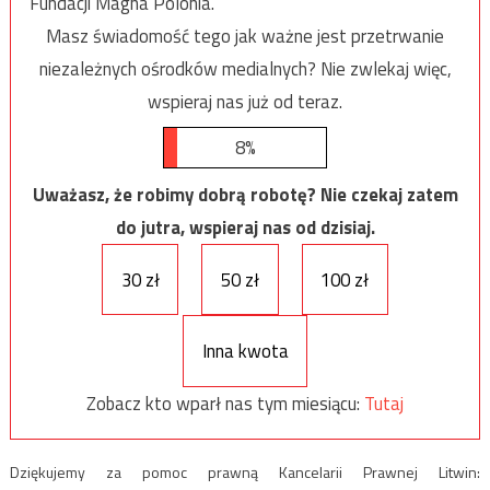
Fundacji Magna Polonia.
Masz świadomość tego jak ważne jest przetrwanie
niezależnych ośrodków medialnych? Nie zwlekaj więc,
wspieraj nas już od teraz.
8%
Uważasz, że robimy dobrą robotę? Nie czekaj zatem
do jutra, wspieraj nas od dzisiaj.
30 zł
50 zł
100 zł
Inna kwota
Zobacz kto wparł nas tym miesiącu:
Tutaj
Dziękujemy za pomoc prawną Kancelarii Prawnej Litwin: