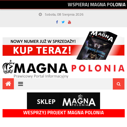
W
S
P
I
E
R
A
J
M
A
G
N
A
P
O
L
O
N
I
A
Sobota, 08 Sierpnia 2026
WESPRZYJ PROJEKT MAGNA POLONIA