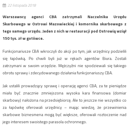
22 listopada 2018
Warszawscy agenci CBA zatrzymali Naczelnika Urzędu
Skarbowego w Ostrowi Mazowieckiej i komornika skarbowego z
tego samego urzędu. Jeden z nich w restauracji pod Ostrowią wziął
150 tys. zł w gotówce.
Funkcjonariusze CBA wkroczyli do akcji po tym, jak urzędnicy podzielili
się łapówką. Po chwili byli już w rękach agentów Biura. Zostali
zatrzymani w swoim urzędzie. Mężczyźni nie spodziewali się takiego
obrotu sprawy i zdecydowanego działania funkcjonariuszy CBA.
Jak ustalili prowadzący sprawę i operację agenci CBA, za te pieniądze
miała być znacznie zmniejszona wysoka kara finansowa (domiar
skarbowy) nałożona na przedsiębiorcę. Ale to jeszcze nie wszystko co
za łapówkę oferowali urzędnicy – mając wiedzę, że przewinienia
skarbowe biznesmena mogą być większe, oferowali roztoczenie nad
jego interesem swoistego parasola ochronnego.