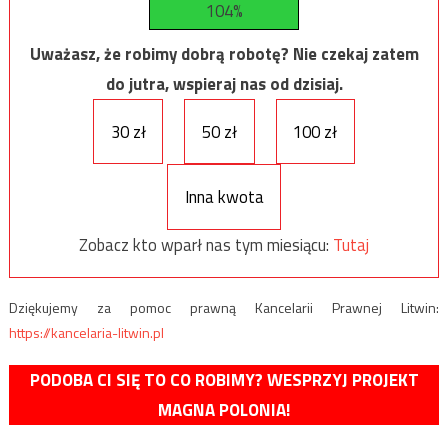
104%
Uważasz, że robimy dobrą robotę? Nie czekaj zatem
do jutra, wspieraj nas od dzisiaj.
30 zł
50 zł
100 zł
Inna kwota
Zobacz kto wparł nas tym miesiącu:
Tutaj
Dziękujemy za pomoc prawną Kancelarii Prawnej Litwin:
https://kancelaria-litwin.pl
PODOBA CI SIĘ TO CO ROBIMY? WESPRZYJ PROJEKT
MAGNA POLONIA!