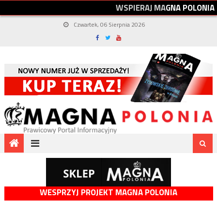
W
S
P
I
E
R
A
J
M
A
G
N
A
P
O
L
O
N
I
A
Czwartek, 06 Sierpnia 2026
WESPRZYJ PROJEKT MAGNA POLONIA