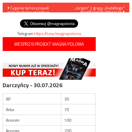
Nawigacja
Cyganie terroryzowali
„Jurgen” z grupy „Kadafiego”
wpadł pod Bydgoszczą
mieszkańców osiedla w
wpisu
Lesznie
Telegram
https://t.me/magnapolonia
WESPRZYJ PROJEKT MAGNA POLONIA
Darczyńcy - 30.07.2026
AP
30
Artur
70
Anonim
100
Anonim
200