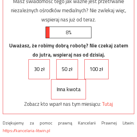
Masz świadomość tego jak ważne jest przetrwanie
niezależnych ośrodków medialnych? Nie zwlekaj więc,
wspieraj nas już od teraz.
8%
Uważasz, że robimy dobrą robotę? Nie czekaj zatem
do jutra, wspieraj nas od dzisiaj.
30 zł
50 zł
100 zł
Inna kwota
Zobacz kto wparł nas tym miesiącu:
Tutaj
Dziękujemy za pomoc prawną Kancelarii Prawnej Litwin:
https://kancelaria-litwin.pl