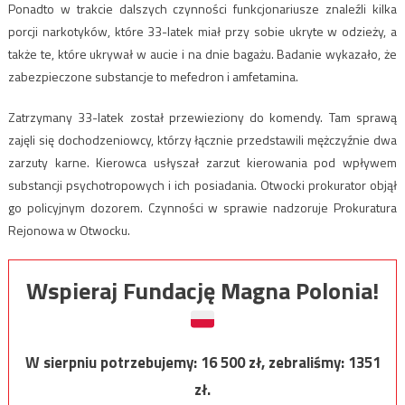
Ponadto w trakcie dalszych czynności funkcjonariusze znaleźli kilka
porcji narkotyków, które 33-latek miał przy sobie ukryte w odzieży, a
także te, które ukrywał w aucie i na dnie bagażu. Badanie wykazało, że
zabezpieczone substancje to mefedron i amfetamina.
Zatrzymany 33-latek został przewieziony do komendy. Tam sprawą
zajęli się dochodzeniowcy, którzy łącznie przedstawili mężczyźnie dwa
zarzuty karne. Kierowca usłyszał zarzut kierowania pod wpływem
substancji psychotropowych i ich posiadania. Otwocki prokurator objął
go policyjnym dozorem. Czynności w sprawie nadzoruje Prokuratura
Rejonowa w Otwocku.
Wspieraj Fundację Magna Polonia!
W sierpniu potrzebujemy:
16 500
zł, zebraliśmy:
1351
zł.