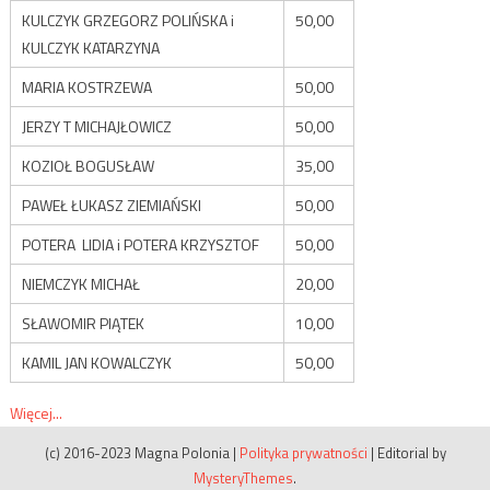
KULCZYK GRZEGORZ POLIŃSKA i
50,00
KULCZYK KATARZYNA
MARIA KOSTRZEWA
50,00
JERZY T MICHAJŁOWICZ
50,00
KOZIOŁ BOGUSŁAW
35,00
PAWEŁ ŁUKASZ ZIEMIAŃSKI
50,00
POTERA LIDIA i POTERA KRZYSZTOF
50,00
NIEMCZYK MICHAŁ
20,00
SŁAWOMIR PIĄTEK
10,00
KAMIL JAN KOWALCZYK
50,00
Więcej...
(c) 2016-2023 Magna Polonia
|
Polityka prywatności
|
Editorial by
MysteryThemes
.