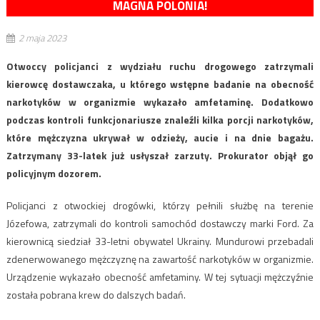
MAGNA POLONIA!
2 maja 2023
Otwoccy policjanci z wydziału ruchu drogowego zatrzymali
kierowcę dostawczaka, u którego wstępne badanie na obecność
narkotyków w organizmie wykazało amfetaminę. Dodatkowo
podczas kontroli funkcjonariusze znaleźli kilka porcji narkotyków,
które mężczyzna ukrywał w odzieży, aucie i na dnie bagażu.
Zatrzymany 33-latek już usłyszał zarzuty. Prokurator objął go
policyjnym dozorem.
Policjanci z otwockiej drogówki, którzy pełnili służbę na terenie
Józefowa, zatrzymali do kontroli samochód dostawczy marki Ford. Za
kierownicą siedział 33-letni obywatel Ukrainy. Mundurowi przebadali
zdenerwowanego mężczyznę na zawartość narkotyków w organizmie.
Urządzenie wykazało obecność amfetaminy. W tej sytuacji mężczyźnie
została pobrana krew do dalszych badań.