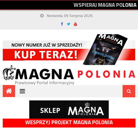
W
S
P
I
E
R
A
J
M
A
G
N
A
P
O
L
O
N
I
A
Niedziela, 09 Sierpnia 2026
WESPRZYJ PROJEKT MAGNA POLONIA