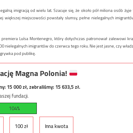
egalną imigracją od wielu lat. Szacuje się, że około pół miliona osób żyje
żdej większej miejscowości powstały slumsy, pełne nielegalnych imigrantó
 premiera Luísa Montenegro, który dotychczas patronował zalewowi kra
00 nielegalnych imigrantów do czerwca tego roku. Nie jest jasne, czy wład
zagrywka pod publikę.
ację Magna Polonia!
my:
15 000
zł, zebraliśmy:
15 633,5
zł.
szej fundacji.
104%
100 zł
Inna kwota