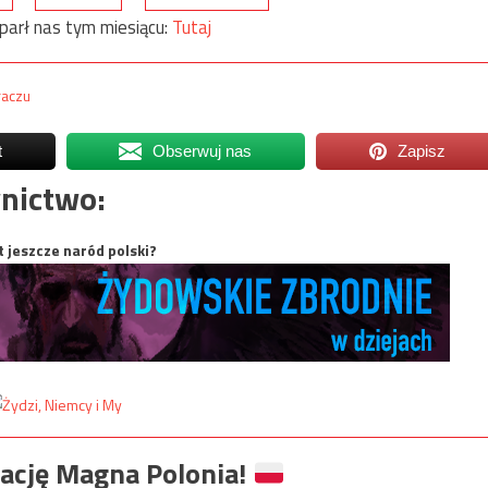
parł nas tym miesiącu:
Tutaj
raczu
t
Obserwuj nas
Zapisz
nictwo:
t jeszcze naród polski?
ację Magna Polonia!