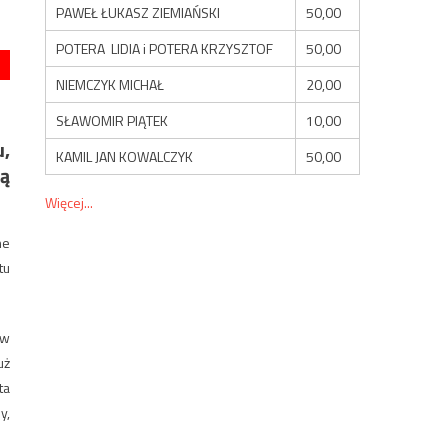
PAWEŁ ŁUKASZ ZIEMIAŃSKI
50,00
POTERA LIDIA i POTERA KRZYSZTOF
50,00
NIEMCZYK MICHAŁ
20,00
SŁAWOMIR PIĄTEK
10,00
u,
KAMIL JAN KOWALCZYK
50,00
pą
Więcej...
ne
tu
 w
uż
ta
y,