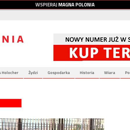
W
S
P
I
E
R
A
J
M
A
G
N
A
P
O
L
O
N
I
A
& Holocher
Żydzi
Gospodarka
Historia
Wiara
Po