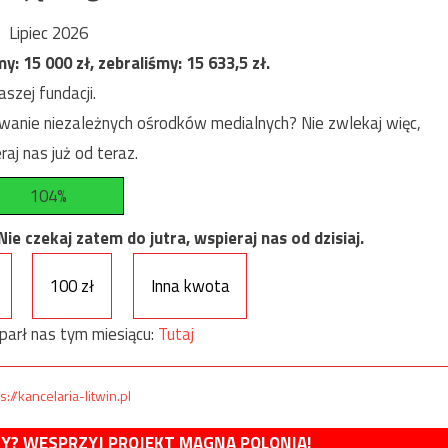
Lipiec 2026
my:
15 000
zł, zebraliśmy:
15 633,5
zł.
szej fundacji.
anie niezależnych ośrodków medialnych? Nie zwlekaj więc,
raj nas już od teraz.
104%
e czekaj zatem do jutra, wspieraj nas od dzisiaj.
100 zł
Inna kwota
parł nas tym miesiącu:
Tutaj
s://kancelaria-litwin.pl
MY? WESPRZYJ PROJEKT MAGNA POLONIA!