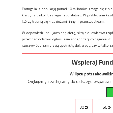
Portugalia, z populacją ponad 10 milionów, zmaga się z niel
kraju „na dziko”, bez legalnego statusu. W praktycznie ka
którzy trudnią się kradzieżami i innymi przestępstwami.
W odpowiedzi na ujawnioną aferę, skrajnie lewicowy rząd
przez nachodźców, ogłosił zamiar deportacji co najmniej 45
rzeczywiście zamierzają spełnić tę deklarację, czy to tylko 
Wspieraj Fund
W lipcu potrzebowaliś
Dziękujemy! i zachęcamy do dalszego wsparcia na
30 zł
50 zł