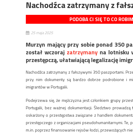
Nachodźca zatrzymany z fał
PODOBA CI SIĘ TO CO ROBI
25 maja 2025
Murzyn mający przy sobie ponad 350 pas
został wczoraj
zatrzymany
na lotnisku 
przestępczą, ułatwiającą legalizację imig
Nachodźca zatrzymany z fałszywymi 350 paszportami. Prz
przy nim dokumenty są bardzo dobrze podrobione i miały
imigrantów w Portugalii.
Podejrzewa się, że mężczyzna jest członkiem grupy przes
Portugalii, bez ważnej dokumentacji. Śledztwo prowadzą 
oskarżony o przestępstwa związane z handlem dokumentam
przestępczego z organizacjami pseudohumanitarnymi. Te, 
m.in. poprzez finansowanie rejsów łodzi, przewożących niel