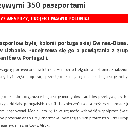
szywymi 350 paszportami
MY? WESPRZYJ PROJEKT MAGNA POLONIA!
zportów byłej kolonii portugalskiej Gwinea-Bissa
w Lizbonie. Podejrzewa się go o powiązania z gru
rantów w Portugalii.
estępcę pochwycono na lotnisku Humberto Delgado w Lizbonie. Znalezio
 być częścią operacji przestępczej mającej na celu legalizację poby
tępczej, która organizuje legalizację murzynów i arabów przebywających
trzy oddziały portugalskich służb bezpieczeństwa, a mężczyzna został j
i rządowymi. Media ustaliły, że w grę może wchodzić współpraca świa
pod pozorem dbania o „uchodźców”, pomagają w ich przerzucaniu do Europ
egalnych imigrantów z Afryki.