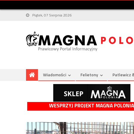
Piątek, 07 Sierpnia 2026
Wiadomości
Felietony
Patlewicz 
WESPRZYJ PROJEKT MAGNA POLONIA