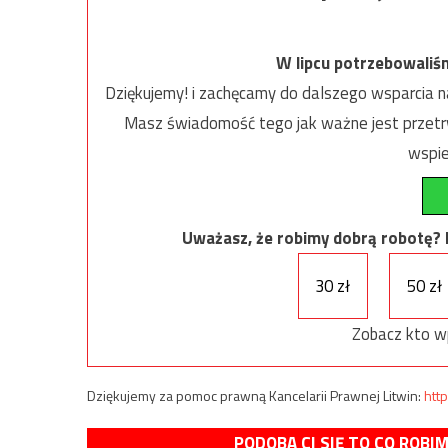
W lipcu potrzebowaliś
Dziękujemy! i zachęcamy do dalszego wsparcia na
Masz świadomość tego jak ważne jest przetrw
wspie
Uważasz, że robimy dobrą robotę? Ni
30 zł
50 zł
Zobacz kto w
Dziękujemy za pomoc prawną Kancelarii Prawnej Litwin:
http
PODOBA CI SIĘ TO CO ROBI