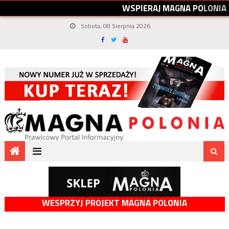
W
S
P
I
E
R
A
J
M
A
G
N
A
P
O
L
O
N
I
A
Sobota, 08 Sierpnia 2026
WESPRZYJ PROJEKT MAGNA POLONIA