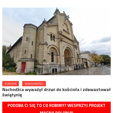
EUROPA
WIADOMOŚCI
Nachodźca wyważył drzwi do kościoła i zdewastował
świątynię
PODOBA CI SIĘ TO CO ROBIMY? WESPRZYJ PROJEKT