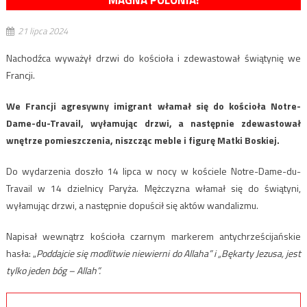
MAGNA POLONIA!
21 lipca 2024
Nachodźca wyważył drzwi do kościoła i zdewastował świątynię we
Francji.
We Francji agresywny imigrant włamał się do kościoła Notre-
Dame-du-Travail, wyłamując drzwi, a następnie zdewastował
wnętrze pomieszczenia, niszcząc meble i figurę Matki Boskiej.
Do wydarzenia doszło 14 lipca w nocy w kościele Notre-Dame-du-
Travail w 14 dzielnicy Paryża. Mężczyzna włamał się do świątyni,
wyłamując drzwi, a następnie dopuścił się aktów wandalizmu.
Napisał wewnątrz kościoła czarnym markerem antychrześcijańskie
hasła: „
Poddajcie się modlitwie niewierni do Allaha” i „Bękarty Jezusa, jest
tylko jeden bóg – Allah”.