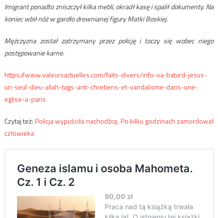
Imigrant ponadto zniszczył kilka mebli, okradł kasę i spalił dokumenty. Na
koniec wbił nóż w gardło drewnianej figury Matki Boskiej.
Mężczyzna został zatrzymany przez policję i toczy się wobec niego
postępowanie karne.
https://www.valeursactuelles.com/faits-divers/info-va-batard-jesus-
un-seul-dieu-allah-tags-anti-chretiens-et-vandalisme-dans-une-
eglise-a-paris
Czytaj też:
Policja wypuściła nachodźcę. Po kilku godzinach zamordował
człowieka