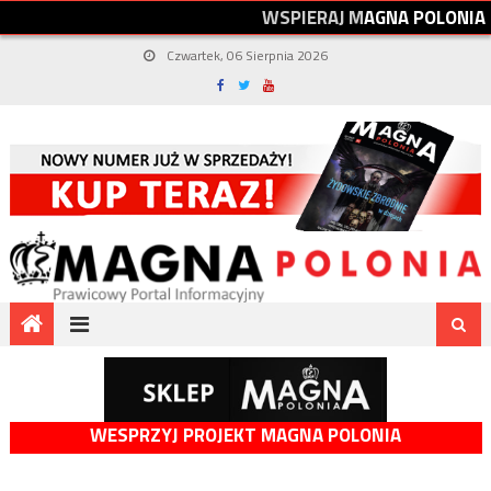
W
S
P
I
E
R
A
J
M
A
G
N
A
P
O
L
O
N
I
A
Czwartek, 06 Sierpnia 2026
WESPRZYJ PROJEKT MAGNA POLONIA