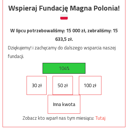
Wspieraj Fundację Magna Polonia!
W lipcu potrzebowaliśmy:
15 000
zł, zebraliśmy:
15
633,5
zł.
Dziękujemy! i zachęcamy do dalszego wsparcia naszej
fundacji.
104%
30 zł
50 zł
100 zł
Inna kwota
Zobacz kto wparł nas tym miesiącu:
Tutaj