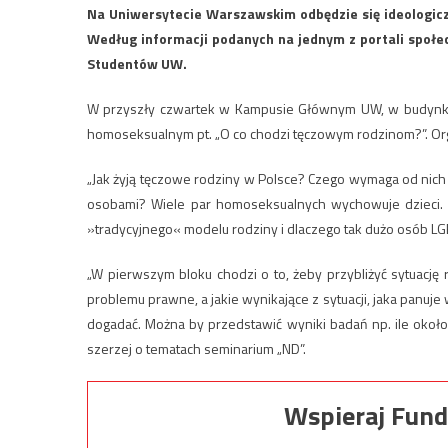
Na Uniwersytecie Warszawskim odbędzie się ideologicz
Według informacji podanych na jednym z portali społ
Studentów UW.
W przyszły czwartek w Kampusie Głównym UW, w budynku
homoseksualnym pt. „O co chodzi tęczowym rodzinom?”. Org
„Jak żyją tęczowe rodziny w Polsce? Czego wymaga od nich 
osobami? Wiele par homoseksualnych wychowuje dzieci. J
»tradycyjnego« modelu rodziny i dlaczego tak dużo osób LGBT
„W pierwszym bloku chodzi o to, żeby przybliżyć sytuację r
problemu prawne, a jakie wynikające z sytuacji, jaka panuje 
dogadać. Można by przedstawić wyniki badań np. ile około ta
szerzej o tematach seminarium „ND”.
Wspieraj Fund