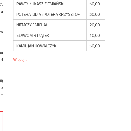
PAWEŁ ŁUKASZ ZIEMIAŃSKI
50,00
”.
du
POTERA LIDIA i POTERA KRZYSZTOF
50,00
NIEMCZYK MICHAŁ
20,00
om
SŁAWOMIR PIĄTEK
10,00
KAMIL JAN KOWALCZYK
50,00
mi
Więcej...
od
ją
bo
ze