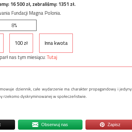
jemy:
16 500
zł, zebraliśmy:
1351
zł.
ania Fundacji Magna Polonia.
8%
100 zł
Inna kwota
parł nas tym miesiącu:
Tutaj
odsumowuje dziennik, całe wydarzenie ma charakter propagandowy i jedyn
upy rzekomo dyskryminowanej w społeczeństwie.
t
Obserwuj nas
Zapisz