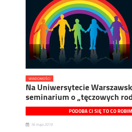
WIADOMOŚCI
Na Uniwersytecie Warszawski
seminarium o „tęczowych ro
PODOBA CI SIĘ TO CO ROBI
16 maja 2019