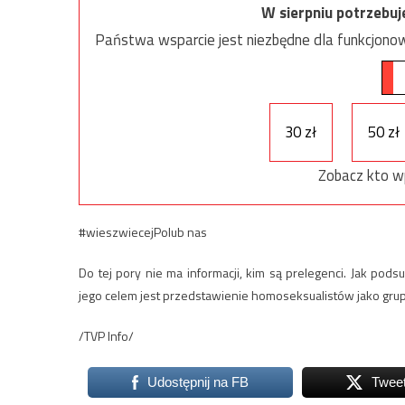
W sierpniu potrzebu
Państwa wsparcie jest niezbędne dla funkcjonow
30 zł
50 zł
Zobacz kto w
#wieszwiecejPolub nas
Do tej pory nie ma informacji, kim są prelegenci. Jak p
jego celem jest przedstawienie homoseksualistów jako gr
/TVP Info/
Udostępnij na FB
Twee