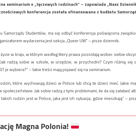
ne seminarium o „tęczowych rodzinach” – zapowiada „Nasz Dziennik
ecznościowych konferencja została sfinansowana z budżetu Samorzą
 Samorządu Studentów, ma się odbyć konferencja poświęcona związk
anizatorem wydarzenia jest sekcja „Queer UW” – pisze dziennik.
życie w kraju, w którym według litery prawa pozostają wobec siebie obcy
ak radzą sobie w szkole, w urzędzie, w przychodni? Czym różnią się 
 je wybiera?” – takie treści mają pojawić się na seminarium.
odzin, które wychowują dzieci w Polsce lub chcą te dzieci mieć. Jakie ma
w społeczeństwie. Jak sobie radzą z tymi problemami, ile da się załatwić al
kich rodzin jest w Polsce, jaka jest ich sytuacja, gdzie mieszkają” – pis
ację Magna Polonia!