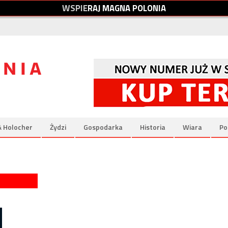
W
S
P
I
E
R
A
J
M
A
G
N
A
P
O
L
O
N
I
A
& Holocher
Żydzi
Gospodarka
Historia
Wiara
Po