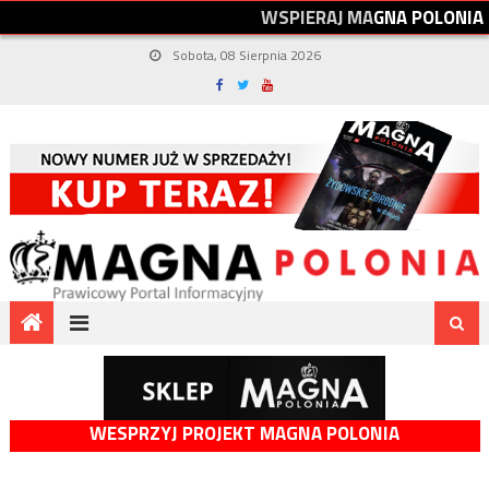
W
S
P
I
E
R
A
J
M
A
G
N
A
P
O
L
O
N
I
A
Sobota, 08 Sierpnia 2026
WESPRZYJ PROJEKT MAGNA POLONIA