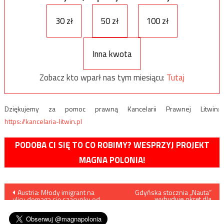
30 zł
50 zł
100 zł
Inna kwota
Zobacz kto wparł nas tym miesiącu:
Tutaj
Dziękujemy za pomoc prawną Kancelarii Prawnej Litwin:
https://kancelaria-litwin.pl
PODOBA CI SIĘ TO CO ROBIMY? WESPRZYJ PROJEKT
MAGNA POLONIA!
Nawigacja
Austria: Młody imigrant na
Gdyńska stocznia „Nauta”
wybuduje okręt dla
ulicy domaga się szacunku od
szwedzkiej Marynarki
wpisu
starszej kobiety (VIDEO)
Wojennej