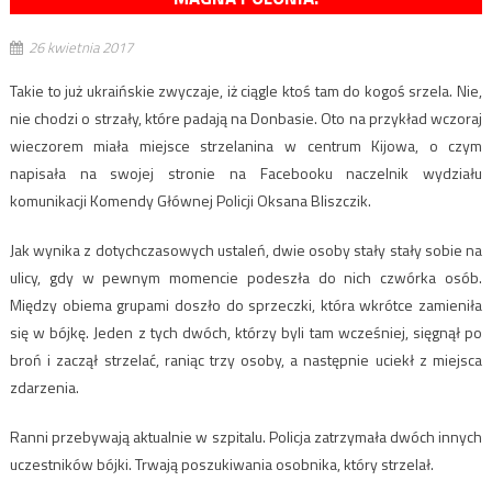
26 kwietnia 2017
Takie to już ukraińskie zwyczaje, iż ciągle ktoś tam do kogoś srzela. Nie,
nie chodzi o strzały, które padają na Donbasie. Oto na przykład wczoraj
wieczorem miała miejsce strzelanina w centrum Kijowa, o czym
napisała na swojej stronie na Facebooku naczelnik wydziału
komunikacji Komendy Głównej Policji Oksana Bliszczik.
Jak wynika z dotychczasowych ustaleń, dwie osoby stały stały sobie na
ulicy, gdy w pewnym momencie podeszła do nich czwórka osób.
Między obiema grupami doszło do sprzeczki, która wkrótce zamieniła
się w bójkę. Jeden z tych dwóch, którzy byli tam wcześniej, sięgnął po
broń i zaczął strzelać, raniąc trzy osoby, a następnie uciekł z miejsca
zdarzenia.
Ranni przebywają aktualnie w szpitalu. Policja zatrzymała dwóch innych
uczestników bójki. Trwają poszukiwania osobnika, który strzelał.