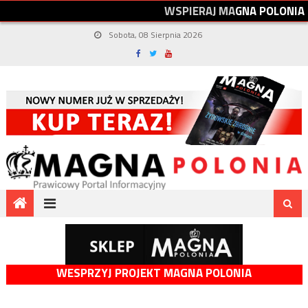
W
S
P
I
E
R
A
J
M
A
G
N
A
P
O
L
O
N
I
A
Sobota, 08 Sierpnia 2026
WESPRZYJ PROJEKT MAGNA POLONIA