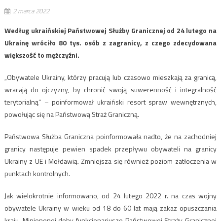
2 marca 2022
Według ukraińskiej Państwowej Służby Granicznej od 24 lutego na
Ukrainę wróciło 80 tys. osób z zagranicy, z czego zdecydowana
większość to mężczyźni.
„Obywatele Ukrainy, którzy pracują lub czasowo mieszkają za granicą,
wracają do ojczyzny, by chronić swoją suwerenność i integralność
terytorialną” – poinformował ukraiński resort spraw wewnętrznych,
powołując się na Państwową Straż Graniczną.
Państwowa Służba Graniczna poinformowała nadto, że na zachodniej
granicy następuje pewien spadek przepływu obywateli na granicy
Ukrainy z UE i Mołdawią. Zmniejsza się również poziom zatłoczenia w
punktach kontrolnych.
Jak wielokrotnie informowano, od 24 lutego 2022 r. na czas wojny
obywatele Ukrainy w wieku od 18 do 60 lat mają zakaz opuszczania
kraju. Minionenej doby funkcjonariusze Państwowej Straży Granicznej