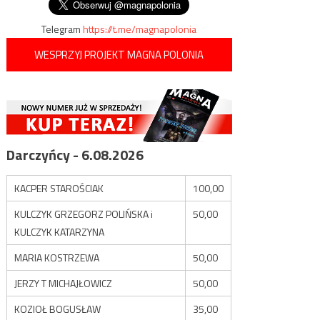
Telegram
https://t.me/magnapolonia
WESPRZYJ PROJEKT MAGNA POLONIA
Darczyńcy - 6.08.2026
KACPER STAROŚCIAK
100,00
KULCZYK GRZEGORZ POLIŃSKA i
50,00
KULCZYK KATARZYNA
MARIA KOSTRZEWA
50,00
JERZY T MICHAJŁOWICZ
50,00
KOZIOŁ BOGUSŁAW
35,00