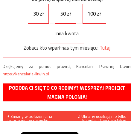
30 zł
50 zł
100 zł
Inna kwota
Zobacz kto wparł nas tym miesiącu:
Tutaj
Dziękujemy za pomoc prawną Kancelarii Prawnej Litwin:
https://kancelaria-litwin.pl
PODOBA CI SIĘ TO CO ROBIMY? WESPRZYJ PROJEKT
MAGNA POLONIA!
Nawigacja
Zmiany w położeniu na
Z Ukrainy uciekają nie tylko
kobiety i dzieci, ale także
froncie wojny rosyjsko-
mężczyźni – Turcy, Hindusi,
wpisu
ukraińskiej w dniu 1 marca
Nigeryjczycy…
2022 roku /mapy/