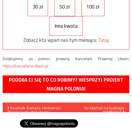
30 zł
50 zł
100 zł
Inna kwota
Zobacz kto wparł nas tym miesiącu:
Tutaj
Dziękujemy za pomoc prawną Kancelarii Prawnej Litwin:
https://kancelaria-litwin.pl
PODOBA CI SIĘ TO CO ROBIMY? WESPRZYJ PROJEKT
MAGNA POLONIA!
Nawigacja
Kosiniak-Kamysz, Hołownia i
Co słychać na budowie
przekopu?
Trzaskowski depczą po
wpisu
piętach Dudzie w II turze