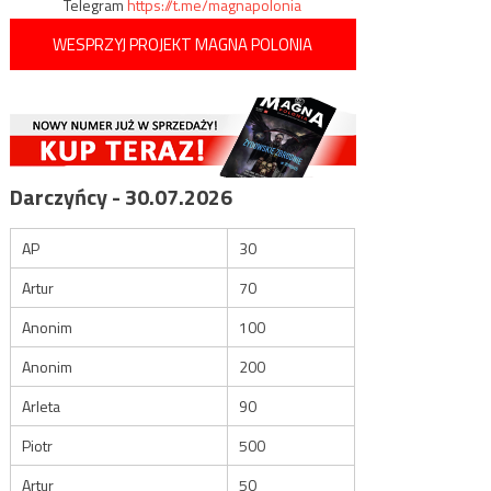
Telegram
https://t.me/magnapolonia
WESPRZYJ PROJEKT MAGNA POLONIA
Darczyńcy - 30.07.2026
AP
30
Artur
70
Anonim
100
Anonim
200
Arleta
90
Piotr
500
Artur
50