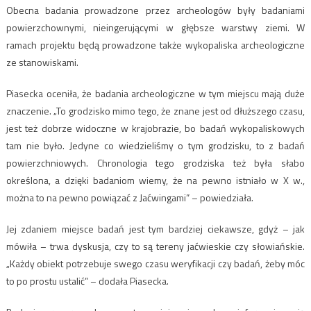
Obecna badania prowadzone przez archeologów były badaniami
powierzchownymi, nieingerującymi w głębsze warstwy ziemi. W
ramach projektu będą prowadzone także wykopaliska archeologiczne
ze stanowiskami.
Piasecka oceniła, że badania archeologiczne w tym miejscu mają duże
znaczenie. „To grodzisko mimo tego, że znane jest od dłuższego czasu,
jest też dobrze widoczne w krajobrazie, bo badań wykopaliskowych
tam nie było. Jedyne co wiedzieliśmy o tym grodzisku, to z badań
powierzchniowych. Chronologia tego grodziska też była słabo
określona, a dzięki badaniom wiemy, że na pewno istniało w X w.,
można to na pewno powiązać z Jaćwingami” – powiedziała.
Jej zdaniem miejsce badań jest tym bardziej ciekawsze, gdyż – jak
mówiła – trwa dyskusja, czy to są tereny jaćwieskie czy słowiańskie.
„Każdy obiekt potrzebuje swego czasu weryfikacji czy badań, żeby móc
to po prostu ustalić” – dodała Piasecka.