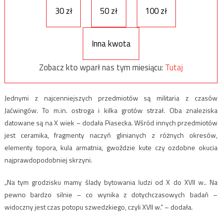
30 zł
50 zł
100 zł
Inna kwota
Zobacz kto wparł nas tym miesiącu:
Tutaj
Jednymi z najcenniejszych przedmiotów są militaria z czasów
Jaćwingów. To m.in. ostroga i kilka grotów strzał. Oba znaleziska
datowane są na X wiek – dodała Piasecka. Wśród innych przedmiotów
jest ceramika, fragmenty naczyń glinianych z różnych okresów,
elementy topora, kula armatnia, gwoździe kute czy ozdobne okucia
najprawdopodobniej skrzyni.
„Na tym grodzisku mamy ślady bytowania ludzi od X do XVII w.. Na
pewno bardzo silnie – co wynika z dotychczasowych badań –
widoczny jest czas potopu szwedzkiego, czyli XVII w.” – dodała.