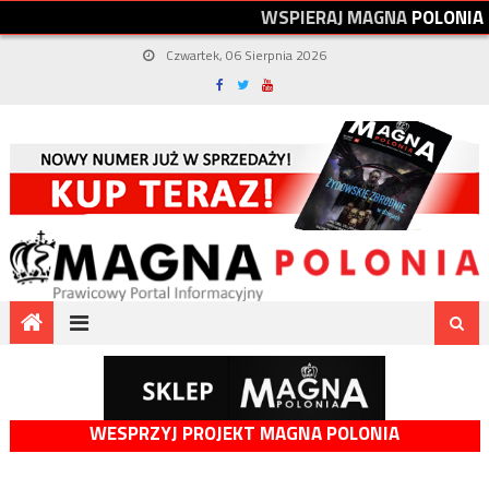
W
S
P
I
E
R
A
J
M
A
G
N
A
P
O
L
O
N
I
A
Czwartek, 06 Sierpnia 2026
WESPRZYJ PROJEKT MAGNA POLONIA